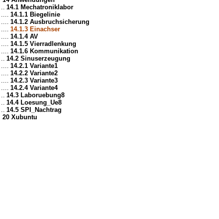
..
14.1 Mechatroniklabor
....
14.1.1 Biegelinie
....
14.1.2 Ausbruchsicherung
....
14.1.3 Einachser
....
14.1.4 AV
....
14.1.5 Vierradlenkung
....
14.1.6 Kommunikation
..
14.2 Sinuserzeugung
....
14.2.1 Variante1
....
14.2.2 Variante2
....
14.2.3 Variante3
....
14.2.4 Variante4
..
14.3 Laboruebung8
..
14.4 Loesung_Ue8
..
14.5 SPI_Nachtrag
20 Xubuntu