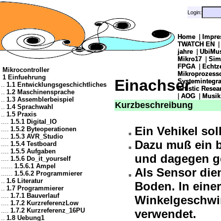
Login:
Login:
Home
Home
|
|
Impre
Impre
TWATCH EN
TWATCH EN
jahre
jahre
|
|
UbiMu
UbiMu
Mikro17
Mikro17
|
|
Sim
Sim
FPGA
FPGA
|
|
Echtz
Echtz
Mikrocontroller
Mikroprozes
Mikroprozes
1 Einfuehrung
Einachser
Systemintegra
Systemintegra
..
1.1 Entwicklungsgeschichtliches
Artistic Resea
Artistic Resea
..
1.2 Maschinensprache
|
|
AOG
AOG
|
|
Musik
Musik
..
1.3 Assemblerbeispiel
Kurzbeschreibung
..
1.4 Sprachwahl
..
1.5 Praxis
....
1.5.1 Digital_IO
Ein Vehikel sol
....
1.5.2 Byteoperationen
....
1.5.3 AVR_Studio
Dazu muß ein 
....
1.5.4 Testboard
....
1.5.5 Aufgaben
und dagegen ge
....
1.5.6 Do_it_yourself
......
1.5.6.1 Ampel
Als Sensor die
......
1.5.6.2 Programmierer
..
1.6 Literatur
Boden. In einer
..
1.7 Programmierer
....
1.7.1 Bauverlauf
Winkelgeschwin
....
1.7.2 KurzreferenzLow
....
1.7.2 Kurzreferenz_16PU
verwendet.
..
1.8 Uebung1