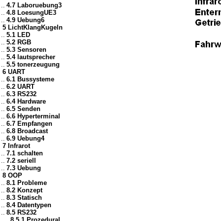
..
4.7 Laboruebung3
..
4.8 LoesungUE3
..
4.9 Uebung6
5 LichtKlangKugeln
..
5.1 LED
..
5.2 RGB
..
5.3 Sensoren
..
5.4 lautsprecher
..
5.5 tonerzeugung
6 UART
..
6.1 Bussysteme
..
6.2 UART
..
6.3 RS232
..
6.4 Hardware
..
6.5 Senden
..
6.6 Hyperterminal
..
6.7 Empfangen
..
6.8 Broadcast
..
6.9 Uebung4
7 Infrarot
..
7.1 schalten
..
7.2 seriell
..
7.3 Uebung
8 OOP
..
8.1 Probleme
..
8.2 Konzept
..
8.3 Statisch
..
8.4 Datentypen
..
8.5 RS232
....
8.5.1 Prozedural