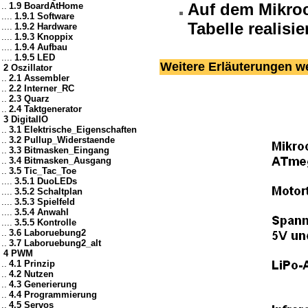
Auf dem Mikroc
..
1.9 BoardAtHome
....
1.9.1 Software
Tabelle realisier
....
1.9.2 Hardware
....
1.9.3 Knoppix
....
1.9.4 Aufbau
....
1.9.5 LED
Weitere Erläuterungen 
2 Oszillator
..
2.1 Assembler
..
2.2 Interner_RC
..
2.3 Quarz
..
2.4 Taktgenerator
3 DigitalIO
..
3.1 Elektrische_Eigenschaften
..
3.2 Pullup_Widerstaende
..
3.3 Bitmasken_Eingang
..
3.4 Bitmasken_Ausgang
..
3.5 Tic_Tac_Toe
....
3.5.1 DuoLEDs
....
3.5.2 Schaltplan
....
3.5.3 Spielfeld
....
3.5.4 Anwahl
....
3.5.5 Kontrolle
..
3.6 Laboruebung2
..
3.7 Laboruebung2_alt
4 PWM
..
4.1 Prinzip
..
4.2 Nutzen
..
4.3 Generierung
..
4.4 Programmierung
..
4.5 Servos