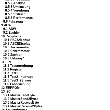
....
8.5.2 Analyse
....
8.5.3 Umsetzung
....
8.5.4 Vererbung
....
8.5.5 Statisch
....
8.5.6 Performance
..
8.6 Fahrzeug
9 ADW
..
9.1 ADW
..
9.2 Zaehler
10 Peripherie
..
10.1 RS232Menue
..
10.2 ASCIIDisplay
..
10.3 Tastenmatrix
..
10.4 Schrittmotor
..
10.5 Zaehler
..
10.6 Uebung7
11 SPI
..
11.1 Testanordnung
..
11.2 Register
..
11.3 Test1
..
11.4 Test2_Interrupt
..
11.5 Test3_2Slaves
..
11.6 Laboruebung
12 EEPROM
13 I2C
..
13.1 MasterSendByte
..
13.2 MasterSend2Bytes
..
13.3 MasterReceiveByte
..
13.4 MasterReceive2Bytes
14 Anwendungen