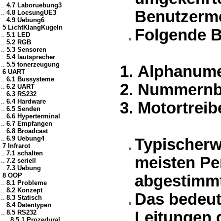
..
4.7 Laboruebung3
Benutzerm
..
4.8 LoesungUE3
..
4.9 Uebung6
5 LichtKlangKugeln
Folgende B
..
5.1 LED
..
5.2 RGB
..
5.3 Sensoren
..
5.4 lautsprecher
..
5.5 tonerzeugung
Alphanumer
6 UART
..
6.1 Bussysteme
Nummernb
..
6.2 UART
..
6.3 RS232
..
6.4 Hardware
Motortreib
..
6.5 Senden
..
6.6 Hyperterminal
..
6.7 Empfangen
..
6.8 Broadcast
..
6.9 Uebung4
Typischerwe
7 Infrarot
..
7.1 schalten
meisten Pe
..
7.2 seriell
..
7.3 Uebung
8 OOP
abgestimmt
..
8.1 Probleme
..
8.2 Konzept
Das bedeute
..
8.3 Statisch
..
8.4 Datentypen
..
8.5 RS232
Leitungen d
....
8.5.1 Prozedural