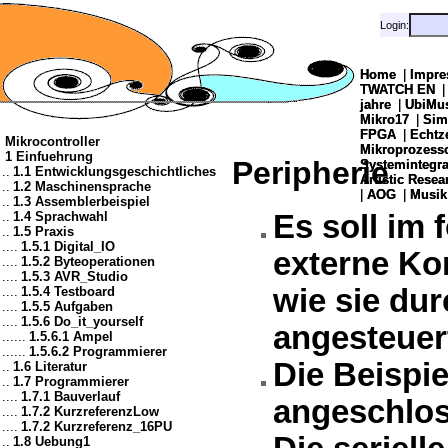
Login:
Login:
Home
Home
|
|
Impre
Impre
TWATCH EN
TWATCH EN
jahre
jahre
|
|
UbiMu
UbiMu
Mikro17
Mikro17
|
|
Sim
Sim
FPGA
FPGA
|
|
Echtz
Echtz
Mikrocontroller
Mikroprozes
Mikroprozes
1 Einfuehrung
Peripherie
Systemintegra
Systemintegra
..
1.1 Entwicklungsgeschichtliches
Artistic Resea
Artistic Resea
..
1.2 Maschinensprache
|
|
AOG
AOG
|
|
Musik
Musik
..
1.3 Assemblerbeispiel
..
1.4 Sprachwahl
Es soll im 
..
1.5 Praxis
....
1.5.1 Digital_IO
externe Ko
....
1.5.2 Byteoperationen
....
1.5.3 AVR_Studio
wie sie du
....
1.5.4 Testboard
....
1.5.5 Aufgaben
....
1.5.6 Do_it_yourself
angesteuer
......
1.5.6.1 Ampel
......
1.5.6.2 Programmierer
Die Beispi
..
1.6 Literatur
..
1.7 Programmierer
....
1.7.1 Bauverlauf
angeschlos
....
1.7.2 KurzreferenzLow
....
1.7.2 Kurzreferenz_16PU
..
1.8 Uebung1