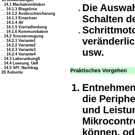
..
14.1 Mechatroniklabor
Die Auswah
....
14.1.1 Biegelinie
....
14.1.2 Ausbruchsicherung
Schalten de
....
14.1.3 Einachser
....
14.1.4 AV
....
14.1.5 Vierradlenkung
Schrittmoto
....
14.1.6 Kommunikation
..
14.2 Sinuserzeugung
veränderli
....
14.2.1 Variante1
....
14.2.2 Variante2
usw.
....
14.2.3 Variante3
....
14.2.4 Variante4
..
14.3 Laboruebung8
..
14.4 Loesung_Ue8
..
14.5 SPI_Nachtrag
Praktisches Vorgehen
20 Xubuntu
Entnehmen 
die Periphe
und Leistun
Mikrocontr
können, ode