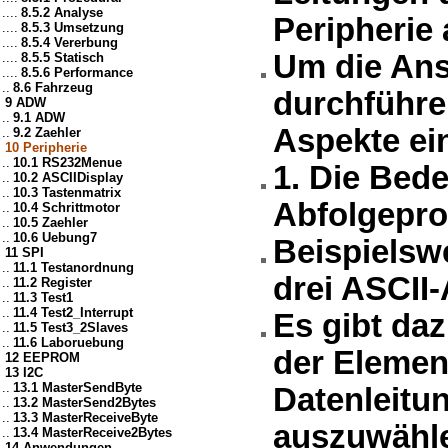
....
8.5.2 Analyse
Peripherie
....
8.5.3 Umsetzung
....
8.5.4 Vererbung
Um die Ans
....
8.5.5 Statisch
....
8.5.6 Performance
..
8.6 Fahrzeug
durchführe
9 ADW
..
9.1 ADW
Aspekte ein
..
9.2 Zaehler
10 Peripherie
..
10.1 RS232Menue
1. Die Bede
..
10.2 ASCIIDisplay
..
10.3 Tastenmatrix
Abfolgepro
..
10.4 Schrittmotor
..
10.5 Zaehler
..
10.6 Uebung7
Beispielsw
11 SPI
..
11.1 Testanordnung
drei ASCII
..
11.2 Register
..
11.3 Test1
..
11.4 Test2_Interrupt
Es gibt da
..
11.5 Test3_2Slaves
..
11.6 Laboruebung
der Elemen
12 EEPROM
13 I2C
..
13.1 MasterSendByte
Datenleitu
..
13.2 MasterSend2Bytes
..
13.3 MasterReceiveByte
auszuwähl
..
13.4 MasterReceive2Bytes
14 Anwendungen