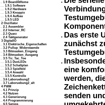
Die seriell
..
1.9 BoardAtHome
....
1.9.1 Software
Verbindung
....
1.9.2 Hardware
....
1.9.3 Knoppix
Testumgebu
....
1.9.4 Aufbau
....
1.9.5 LED
2 Oszillator
Komponente
..
2.1 Assembler
..
2.2 Interner_RC
Das erste U
..
2.3 Quarz
..
2.4 Taktgenerator
3 DigitalIO
zunächst z
..
3.1 Elektrische_Eigenschaften
..
3.2 Pullup_Widerstaende
Testumgeb
..
3.3 Bitmasken_Eingang
..
3.4 Bitmasken_Ausgang
..
3.5 Tic_Tac_Toe
Insbesonde
....
3.5.1 DuoLEDs
....
3.5.2 Schaltplan
eine komfo
....
3.5.3 Spielfeld
....
3.5.4 Anwahl
....
3.5.5 Kontrolle
werden, die
..
3.6 Laboruebung2
..
3.7 Laboruebung2_alt
Zeichenket
4 PWM
..
4.1 Prinzip
senden und
..
4.2 Nutzen
..
4.3 Generierung
..
4.4 Programmierung
umgekehrt
..
4.5 Servos