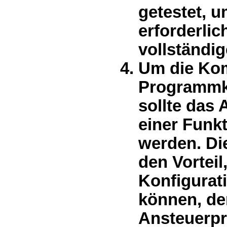
getestet, u
erforderli
vollständi
Um die Kom
Programmko
sollte das
einer Funk
werden. Di
den Vortei
Konfigurat
können, de
Ansteuerpr