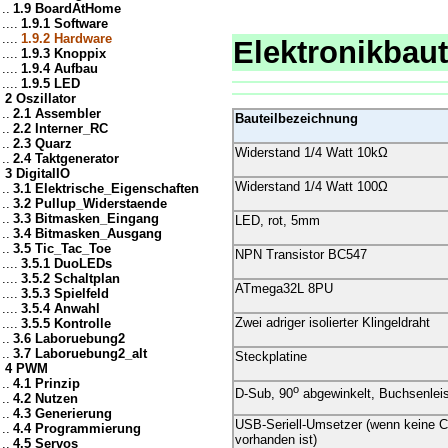
..
1.9 BoardAtHome
....
1.9.1 Software
....
1.9.2 Hardware
Elektronikbaut
....
1.9.3 Knoppix
....
1.9.4 Aufbau
....
1.9.5 LED
2 Oszillator
..
2.1 Assembler
Bauteilbezeichnung
..
2.2 Interner_RC
..
2.3 Quarz
Widerstand 1/4 Watt 10kΩ
..
2.4 Taktgenerator
3 DigitalIO
Widerstand 1/4 Watt 100Ω
..
3.1 Elektrische_Eigenschaften
..
3.2 Pullup_Widerstaende
..
3.3 Bitmasken_Eingang
LED, rot, 5mm
..
3.4 Bitmasken_Ausgang
..
3.5 Tic_Tac_Toe
NPN Transistor BC547
....
3.5.1 DuoLEDs
....
3.5.2 Schaltplan
ATmega32L 8PU
....
3.5.3 Spielfeld
....
3.5.4 Anwahl
Zwei adriger isolierter Klingeldraht
....
3.5.5 Kontrolle
..
3.6 Laboruebung2
..
3.7 Laboruebung2_alt
Steckplatine
4 PWM
..
4.1 Prinzip
o
D-Sub, 90
abgewinkelt, Buchsenleis
..
4.2 Nutzen
..
4.3 Generierung
USB-Seriell-Umsetzer (wenn keine C
..
4.4 Programmierung
vorhanden ist)
..
4.5 Servos