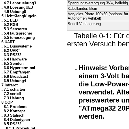
..
4.7 Laboruebung3
Spannungsversorgung 3V=, beliebig
..
4.8 LoesungUE3
Kabelbinder, klein
..
4.9 Uebung6
Acrylglas-Platte 100x50 (optional fü
5 LichtKlangKugeln
Autonomen Vehikel)
..
5.1 LED
Seriell Verlängerung
..
5.2 RGB
..
5.3 Sensoren
..
5.4 lautsprecher
Tabelle 0-1: Fü
..
5.5 tonerzeugung
6 UART
ersten Versuch ben
..
6.1 Bussysteme
..
6.2 UART
..
6.3 RS232
..
6.4 Hardware
..
6.5 Senden
Hinweis: Vorbe
..
6.6 Hyperterminal
..
6.7 Empfangen
einem 3-Volt b
..
6.8 Broadcast
..
6.9 Uebung4
die Low-Power
7 Infrarot
..
7.1 schalten
verwendet. Alt
..
7.2 seriell
..
7.3 Uebung
preiswertere un
8 OOP
"ATmega32 20P
..
8.1 Probleme
..
8.2 Konzept
werden.
..
8.3 Statisch
..
8.4 Datentypen
..
8.5 RS232
....
8.5.1 Prozedural