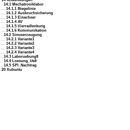
..
14.1 Mechatroniklabor
....
14.1.1 Biegelinie
....
14.1.2 Ausbruchsicherung
....
14.1.3 Einachser
....
14.1.4 AV
....
14.1.5 Vierradlenkung
....
14.1.6 Kommunikation
..
14.2 Sinuserzeugung
....
14.2.1 Variante1
....
14.2.2 Variante2
....
14.2.3 Variante3
....
14.2.4 Variante4
..
14.3 Laboruebung8
..
14.4 Loesung_Ue8
..
14.5 SPI_Nachtrag
20 Xubuntu