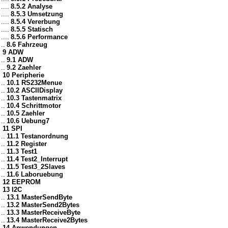
....
8.5.2 Analyse
....
8.5.3 Umsetzung
....
8.5.4 Vererbung
....
8.5.5 Statisch
....
8.5.6 Performance
..
8.6 Fahrzeug
9 ADW
..
9.1 ADW
..
9.2 Zaehler
10 Peripherie
..
10.1 RS232Menue
..
10.2 ASCIIDisplay
..
10.3 Tastenmatrix
..
10.4 Schrittmotor
..
10.5 Zaehler
..
10.6 Uebung7
11 SPI
..
11.1 Testanordnung
..
11.2 Register
..
11.3 Test1
..
11.4 Test2_Interrupt
..
11.5 Test3_2Slaves
..
11.6 Laboruebung
12 EEPROM
13 I2C
..
13.1 MasterSendByte
..
13.2 MasterSend2Bytes
..
13.3 MasterReceiveByte
..
13.4 MasterReceive2Bytes
14 Anwendungen