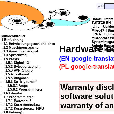
Login:
Login:
Home
Home
|
|
Impre
Impre
TWATCH EN
TWATCH EN
jahre
jahre
|
|
UbiMu
UbiMu
Mikro17
Mikro17
|
|
Sim
Sim
FPGA
FPGA
|
|
Echtz
Echtz
Mikrocontroller
Mikroprozes
Mikroprozes
1 Einfuehrung
Systemintegra
Systemintegra
..
1.1 Entwicklungsgeschichtliches
Hardware b
Artistic Resea
Artistic Resea
..
1.2 Maschinensprache
|
|
AOG
AOG
|
|
Musik
Musik
..
1.3 Assemblerbeispiel
..
1.4 Sprachwahl
(EN google-transla
..
1.5 Praxis
....
1.5.1 Digital_IO
(PL google-transla
....
1.5.2 Byteoperationen
....
1.5.3 AVR_Studio
....
1.5.4 Testboard
....
1.5.5 Aufgaben
....
1.5.6 Do_it_yourself
Warranty disc
......
1.5.6.1 Ampel
......
1.5.6.2 Programmierer
..
1.6 Literatur
software solut
..
1.7 Programmierer
....
1.7.1 Bauverlauf
warranty of an
....
1.7.2 KurzreferenzLow
....
1.7.2 Kurzreferenz_16PU
..
1.8 Uebung1