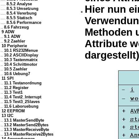
....
8.5.2 Analyse
Hier nun e
....
8.5.3 Umsetzung
....
8.5.4 Vererbung
Verwendung
....
8.5.5 Statisch
....
8.5.6 Performance
..
8.6 Fahrzeug
Methoden u
9 ADW
..
9.1 ADW
Attribute 
..
9.2 Zaehler
10 Peripherie
..
10.1 RS232Menue
dargestellt)
..
10.2 ASCIIDisplay
..
10.3 Tastenmatrix
..
10.4 Schrittmotor
..
10.5 Zaehler
..
10.6 Uebung7
11 SPI
..
11.1 Testanordnung
..
11.2 Register
..
11.3 Test1
..
11.4 Test2_Interrupt
..
11.5 Test3_2Slaves
..
11.6 Laboruebung
12 EEPROM
13 I2C
..
13.1 MasterSendByte
..
13.2 MasterSend2Bytes
..
13.3 MasterReceiveByte
..
13.4 MasterReceive2Bytes
14 Anwendungen