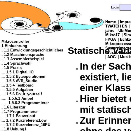
Login:
Login:
Home
Home
|
|
Impre
Impre
TWATCH EN
TWATCH EN
jahre
jahre
|
|
UbiMu
UbiMu
Mikro17
Mikro17
|
|
Sim
Sim
FPGA
FPGA
|
|
Echtz
Echtz
Mikrocontroller
Mikroprozes
Mikroprozes
1 Einfuehrung
Statische Var
Systemintegra
Systemintegra
..
1.1 Entwicklungsgeschichtliches
Artistic Resea
Artistic Resea
..
1.2 Maschinensprache
|
|
AOG
AOG
|
|
Musik
Musik
..
1.3 Assemblerbeispiel
..
1.4 Sprachwahl
In der Sac
..
1.5 Praxis
....
1.5.1 Digital_IO
existiert, 
....
1.5.2 Byteoperationen
....
1.5.3 AVR_Studio
einer Klas
....
1.5.4 Testboard
....
1.5.5 Aufgaben
....
1.5.6 Do_it_yourself
Hier bietet
......
1.5.6.1 Ampel
......
1.5.6.2 Programmierer
mit statisc
..
1.6 Literatur
..
1.7 Programmierer
....
1.7.1 Bauverlauf
Zur Erinner
....
1.7.2 KurzreferenzLow
....
1.7.2 Kurzreferenz_16PU
..
1.8 Uebung1