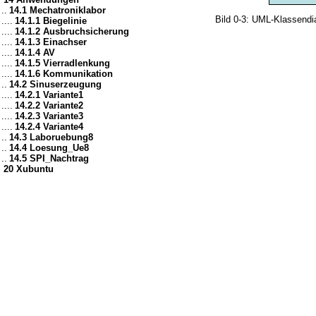
..
14.1 Mechatroniklabor
Bild 0-3: UML-Klassendi
....
14.1.1 Biegelinie
....
14.1.2 Ausbruchsicherung
....
14.1.3 Einachser
....
14.1.4 AV
....
14.1.5 Vierradlenkung
....
14.1.6 Kommunikation
..
14.2 Sinuserzeugung
....
14.2.1 Variante1
....
14.2.2 Variante2
....
14.2.3 Variante3
....
14.2.4 Variante4
..
14.3 Laboruebung8
..
14.4 Loesung_Ue8
..
14.5 SPI_Nachtrag
20 Xubuntu