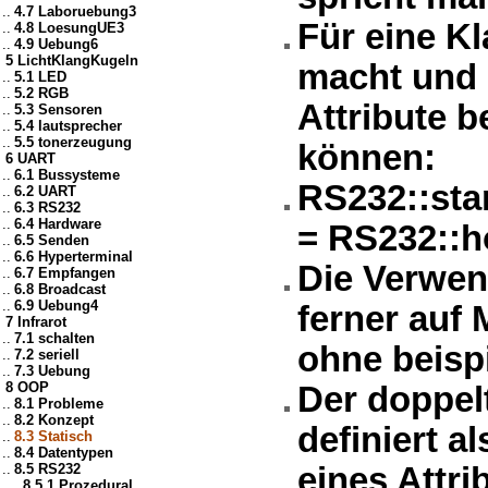
..
4.7 Laboruebung3
Für eine Kl
..
4.8 LoesungUE3
..
4.9 Uebung6
5 LichtKlangKugeln
macht und 
..
5.1 LED
..
5.2 RGB
Attribute 
..
5.3 Sensoren
..
5.4 lautsprecher
..
5.5 tonerzeugung
können:
6 UART
..
6.1 Bussysteme
RS232::sta
..
6.2 UART
..
6.3 RS232
..
6.4 Hardware
= RS232::ho
..
6.5 Senden
..
6.6 Hyperterminal
Die Verwen
..
6.7 Empfangen
..
6.8 Broadcast
..
6.9 Uebung4
ferner auf
7 Infrarot
..
7.1 schalten
ohne beisp
..
7.2 seriell
..
7.3 Uebung
8 OOP
Der doppel
..
8.1 Probleme
..
8.2 Konzept
definiert a
..
8.3 Statisch
..
8.4 Datentypen
..
8.5 RS232
eines Attri
....
8.5.1 Prozedural