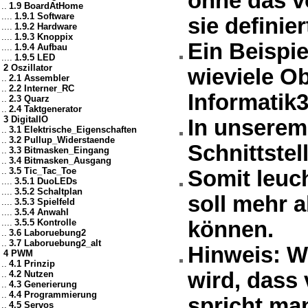
ohne das v
..
1.9 BoardAtHome
....
1.9.1 Software
sie definier
....
1.9.2 Hardware
....
1.9.3 Knoppix
Ein Beispie
....
1.9.4 Aufbau
....
1.9.5 LED
2 Oszillator
wieviele Ob
..
2.1 Assembler
..
2.2 Interner_RC
Informatik3,
..
2.3 Quarz
..
2.4 Taktgenerator
3 DigitalIO
In unserem 
..
3.1 Elektrische_Eigenschaften
..
3.2 Pullup_Widerstaende
Schnittstell
..
3.3 Bitmasken_Eingang
..
3.4 Bitmasken_Ausgang
..
3.5 Tic_Tac_Toe
Somit leuch
....
3.5.1 DuoLEDs
....
3.5.2 Schaltplan
soll mehr a
....
3.5.3 Spielfeld
....
3.5.4 Anwahl
....
3.5.5 Kontrolle
können.
..
3.6 Laboruebung2
..
3.7 Laboruebung2_alt
Hinweis: W
4 PWM
..
4.1 Prinzip
wird, dass 
..
4.2 Nutzen
..
4.3 Generierung
..
4.4 Programmierung
spricht ma
..
4.5 Servos