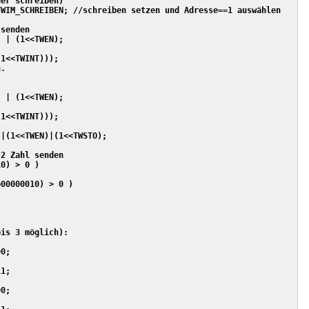
er schreiben)

WIM_SCHREIBEN; //schreiben setzen und Adresse==1 auswählen

senden

 | (1<<TWEN);

1<<TWINT)));

.

 | (1<<TWEN);

1<<TWINT)));

|(1<<TWEN)|(1<<TWSTO);

2 Zahl senden

0) > 0 )

00000010) > 0 )

is 3 möglich):

0;

1;

0;
