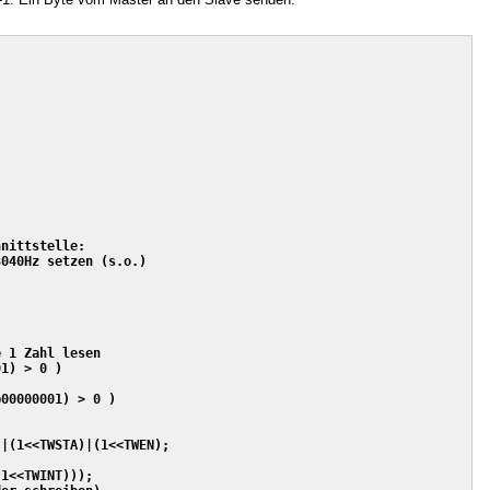
nittstelle:

040Hz setzen (s.o.)

 1 Zahl lesen

1) > 0 )

00000001) > 0 )

|(1<<TWSTA)|(1<<TWEN);

1<<TWINT)));
