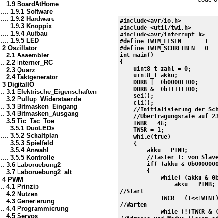
..
1.9 BoardAtHome
....
1.9.1 Software
....
1.9.2 Hardware
#include<avr/io.h>

....
1.9.3 Knoppix
#include <util/twi.h>

....
1.9.4 Aufbau
#include<avr/interrupt.h>

....
1.9.5 LED
#define TWIM_LESEN       1

2 Oszillator
#define TWIM_SCHREIBEN   0

..
2.1 Assembler
int main()

{

..
2.2 Interner_RC
    uint8_t zahl = 0;

..
2.3 Quarz
    uint8_t akku;

..
2.4 Taktgenerator
    DDRB |= 0b00001100;

3 DigitalIO
    DDRB &= 0b11111100;

..
3.1 Elektrische_Eigenschaften
    sei();

..
3.2 Pullup_Widerstaende
    cli();

..
3.3 Bitmasken_Eingang
    //Initialisierung der Sch
..
3.4 Bitmasken_Ausgang
    //Übertragungsrate auf 23
..
3.5 Tic_Tac_Toe
    TWBR = 48;

....
3.5.1 DuoLEDs
    TWSR = 1;    

....
3.5.2 Schaltplan
    while(true)

....
3.5.3 Spielfeld
    {

....
3.5.4 Anwahl
        akku = PINB;

....
3.5.5 Kontrolle
        //Taster 1: von Slave
        if( (akku & 0b0000000
..
3.6 Laboruebung2
        {

..
3.7 Laboruebung2_alt
            while( (akku & 0b
4 PWM
                akku = PINB;

..
4.1 Prinzip
//Start

..
4.2 Nutzen
            TWCR = (1<<TWINT)
..
4.3 Generierung
//Warten

..
4.4 Programmierung
            while (!(TWCR & (
..
4.5 Servos