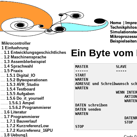
Home
Home
|
|
Impre
Impre
Technikphilo
Technikphilo
Simulationste
Simulationste
Mikroprozes
Mikroprozes
Beispielseiten
Beispielseiten
Mikrocontroller
1 Einfuehrung
Ein Byte vom 
..
1.1 Entwicklungsgeschichtliches
..
1.2 Maschinensprache
..
1.3 Assemblerbeispiel
..
1.4 Sprachwahl
MASTER             SLAVE

..
1.5 Praxis
------             -----

....
1.5.1 Digital_IO
START

WARTEN

....
1.5.2 Byteoperationen
ADRESSE und Schreibwunsch sch
....
1.5.3 AVR_Studio
WARTEN

....
1.5.4 Testboard
                   WENN INTER
....
1.5.5 Aufgaben
                       AKTION
....
1.5.6 Do_it_yourself
                       WARTEN
......
1.5.6.1 Ampel
DATEN schreiben

......
1.5.6.2 Programmierer
DATEN senden

..
1.6 Literatur
WARTEN

..
1.7 Programmierer
                       DATENR
....
1.7.1 Bauverlauf
                       STOP

....
1.7.2 KurzreferenzLow
....
1.7.2 Kurzreferenz_16PU
..
1.8 Uebung1
Code 0