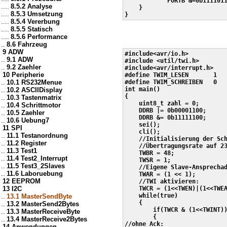
            PORTB &=0b1111011
....
8.5.2 Analyse
    }

....
8.5.3 Umsetzung
....
8.5.4 Vererbung
....
8.5.5 Statisch
....
8.5.6 Performance
..
8.6 Fahrzeug
9 ADW
#include<avr/io.h>

..
9.1 ADW
#include <util/twi.h>

..
9.2 Zaehler
#include<avr/interrupt.h>

10 Peripherie
#define TWIM_LESEN       1

..
10.1 RS232Menue
#define TWIM_SCHREIBEN   0

int main()

..
10.2 ASCIIDisplay
{

..
10.3 Tastenmatrix
    uint8_t zahl = 0;

..
10.4 Schrittmotor
    DDRB |= 0b00001100;

..
10.5 Zaehler
    DDRB &= 0b11111100;

..
10.6 Uebung7
    sei();

11 SPI
    cli();

..
11.1 Testanordnung
    //Initialisierung der Sch
..
11.2 Register
    //Übertragungsrate auf 23
..
11.3 Test1
    TWBR = 48;

..
11.4 Test2_Interrupt
    TWSR = 1;    

..
11.5 Test3_2Slaves
    //Eigene Slave-Ansprechad
..
11.6 Laboruebung
    TWAR = (1 << 1);

12 EEPROM
    //TWI aktivieren:

13 I2C
    TWCR = (1<<TWEN)|(1<<TWEA
    while(true)

..
13.1 MasterSendByte
    {

..
13.2 MasterSend2Bytes
        if(TWCR & (1<<TWINT))
..
13.3 MasterReceiveByte
        {

..
13.4 MasterReceive2Bytes
//ohne Ack:

14 Anwendungen