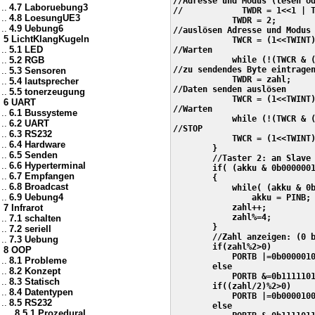
//Adresse und Modus (lesen od
..
4.7 Laboruebung3
//            TWDR = 1<<1 | T
..
4.8 LoesungUE3
            TWDR = 2;

..
4.9 Uebung6
//auslösen Adresse und Modus 
5 LichtKlangKugeln
            TWCR = (1<<TWINT)
..
5.1 LED
//Warten

..
5.2 RGB
            while (!(TWCR & (
//zu sendendes Byte eintragen
..
5.3 Sensoren
            TWDR = zahl;

..
5.4 lautsprecher
//Daten senden auslösen

..
5.5 tonerzeugung
            TWCR = (1<<TWINT)
6 UART
//Warten

..
6.1 Bussysteme
            while (!(TWCR & (
..
6.2 UART
//STOP

..
6.3 RS232
            TWCR = (1<<TWINT)
..
6.4 Hardware
        }

..
6.5 Senden
        //Taster 2: an Slave 
..
6.6 Hyperterminal
        if( (akku & 0b0000001
..
6.7 Empfangen
        {

..
6.8 Broadcast
            while( (akku & 0b
..
6.9 Uebung4
                akku = PINB;

7 Infrarot
            zahl++;

            zahl%=4;

..
7.1 schalten
        }

..
7.2 seriell
        //Zahl anzeigen: (0 b
..
7.3 Uebung
        if(zahl%2>0)

8 OOP
            PORTB |=0b0000010
..
8.1 Probleme
        else

..
8.2 Konzept
            PORTB &=0b1111101
..
8.3 Statisch
        if((zahl/2)%2>0)

..
8.4 Datentypen
            PORTB |=0b0000100
..
8.5 RS232
        else

....
8.5.1 Prozedural