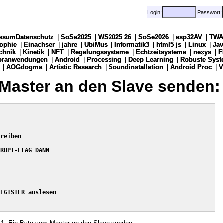
Login:
Login:
Passwort:
Passwort:
ssumDatenschutz
ssumDatenschutz
|
|
SoSe2025
SoSe2025
|
|
WS2025 26
WS2025 26
|
|
SoSe2026
SoSe2026
|
|
esp32AV
esp32AV
|
|
TWA
TWA
sophie
sophie
|
|
Einachser
Einachser
|
|
jahre
jahre
|
|
UbiMus
UbiMus
|
|
Informatik3
Informatik3
|
|
html5 js
html5 js
|
|
Linux
Linux
|
|
Jav
Jav
chnik
chnik
|
|
Kinetik
Kinetik
|
|
NFT
NFT
|
|
Regelungssysteme
Regelungssysteme
|
|
Echtzeitsysteme
Echtzeitsysteme
|
|
nexys
nexys
|
|
F
F
soranwendungen
soranwendungen
|
|
Android
Android
|
|
Processing
Processing
|
|
Deep Learning
Deep Learning
|
|
Robuste Syst
Robuste Syst
|
|
AOGdogma
AOGdogma
|
|
Artistic Research
Artistic Research
|
|
Soundinstallation
Soundinstallation
|
|
Android Proc
Android Proc
|
|
V
V
Master an den Slave senden:
reiben

RUPT-FLAG DANN





EGISTER auslesen

-1: Ein Byte vom Master an den Slave senden.