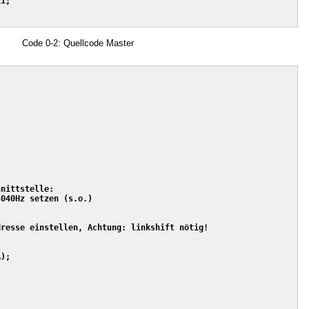
1;

Code 0-2: Quellcode Master
nittstelle:

040Hz setzen (s.o.)

resse einstellen, Achtung: linkshift nötig!

);


