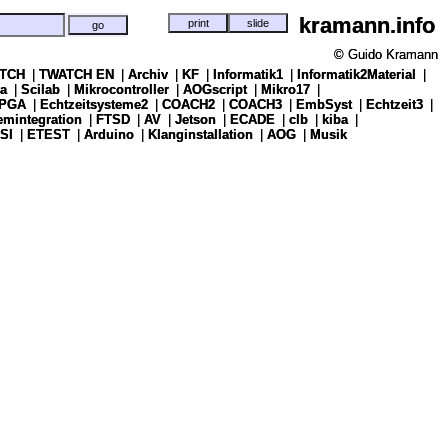
kramann.info
kramann.info
© Guido Kramann
© Guido Kramann
TCH
TCH
|
|
TWATCH EN
TWATCH EN
|
|
Archiv
Archiv
|
|
KF
KF
|
|
Informatik1
Informatik1
|
|
Informatik2Material
Informatik2Material
|
|
a
a
|
|
Scilab
Scilab
|
|
Mikrocontroller
Mikrocontroller
|
|
AOGscript
AOGscript
|
|
Mikro17
Mikro17
|
|
PGA
PGA
|
|
Echtzeitsysteme2
Echtzeitsysteme2
|
|
COACH2
COACH2
|
|
COACH3
COACH3
|
|
EmbSyst
EmbSyst
|
|
Echtzeit3
Echtzeit3
|
|
emintegration
emintegration
|
|
FTSD
FTSD
|
|
AV
AV
|
|
Jetson
Jetson
|
|
ECADE
ECADE
|
|
clb
clb
|
|
kiba
kiba
|
|
SI
SI
|
|
ETEST
ETEST
|
|
Arduino
Arduino
|
|
Klanginstallation
Klanginstallation
|
|
AOG
AOG
|
|
Musik
Musik