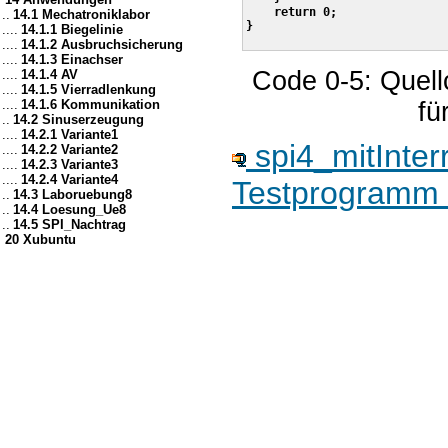
    return 0;

..
14.1 Mechatroniklabor
}

....
14.1.1 Biegelinie
....
14.1.2 Ausbruchsicherung
....
14.1.3 Einachser
Code 0-5: Quell
....
14.1.4 AV
....
14.1.5 Vierradlenkung
....
14.1.6 Kommunikation
fü
..
14.2 Sinuserzeugung
....
14.2.1 Variante1
spi4_mitInterr
....
14.2.2 Variante2
....
14.2.3 Variante3
....
14.2.4 Variante4
Testprogramm
..
14.3 Laboruebung8
..
14.4 Loesung_Ue8
..
14.5 SPI_Nachtrag
20 Xubuntu