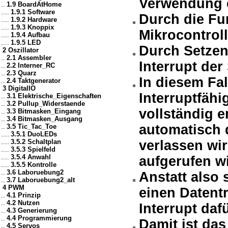
Verwendung e
..
1.9 BoardAtHome
....
1.9.1 Software
Durch die Fun
....
1.9.2 Hardware
....
1.9.3 Knoppix
Mikrocontrolle
....
1.9.4 Aufbau
....
1.9.5 LED
Durch Setzen
2 Oszillator
..
2.1 Assembler
Interrupt der 
..
2.2 Interner_RC
..
2.3 Quarz
In diesem Fal
..
2.4 Taktgenerator
3 DigitalIO
Interruptfähi
..
3.1 Elektrische_Eigenschaften
..
3.2 Pullup_Widerstaende
vollständig 
..
3.3 Bitmasken_Eingang
..
3.4 Bitmasken_Ausgang
automatisch
..
3.5 Tic_Tac_Toe
....
3.5.1 DuoLEDs
....
3.5.2 Schaltplan
verlassen wi
....
3.5.3 Spielfeld
....
3.5.4 Anwahl
aufgerufen wi
....
3.5.5 Kontrolle
..
3.6 Laboruebung2
Anstatt also
..
3.7 Laboruebung2_alt
4 PWM
einen Datentr
..
4.1 Prinzip
..
4.2 Nutzen
Interrupt dafü
..
4.3 Generierung
..
4.4 Programmierung
Damit ist da
..
4.5 Servos