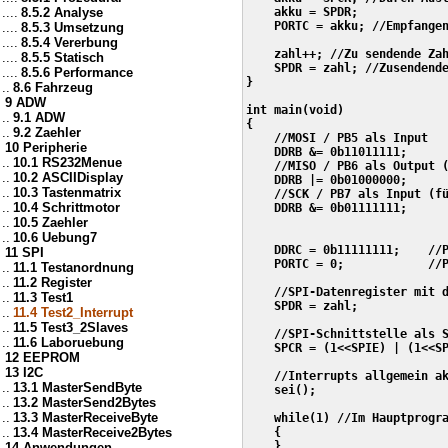
....
8.5.2 Analyse
    akku = SPDR; 

    PORTC = akku; //Empfangen
....
8.5.3 Umsetzung
....
8.5.4 Vererbung
    zahl++; //Zu sendende Zah
....
8.5.5 Statisch
    SPDR = zahl; //Zusendende
....
8.5.6 Performance
}

..
8.6 Fahrzeug
9 ADW
int main(void)

..
9.1 ADW
{

..
9.2 Zaehler
    //MOSI / PB5 als Input

10 Peripherie
    DDRB &= 0b11011111;

..
10.1 RS232Menue
    //MISO / PB6 als Output (
..
10.2 ASCIIDisplay
    DDRB |= 0b01000000;

..
10.3 Tastenmatrix
    //SCK / PB7 als Input (fü
..
10.4 Schrittmotor
    DDRB &= 0b01111111;

..
10.5 Zaehler
..
10.6 Uebung7
    DDRC = 0b11111111;    //P
11 SPI
    PORTC = 0;            //P
..
11.1 Testanordnung
..
11.2 Register
    //SPI-Datenregister mit d
..
11.3 Test1
    SPDR = zahl;

..
11.4 Test2_Interrupt
..
11.5 Test3_2Slaves
    //SPI-Schnittstelle als S
..
11.6 Laboruebung
    SPCR = (1<<SPIE) | (1<<SP
12 EEPROM
13 I2C
    //Interrupts allgemein ak
..
13.1 MasterSendByte
    sei();

..
13.2 MasterSend2Bytes
..
13.3 MasterReceiveByte
    while(1) //Im Hauptprogra
..
13.4 MasterReceive2Bytes
    {

    }

14 Anwendungen