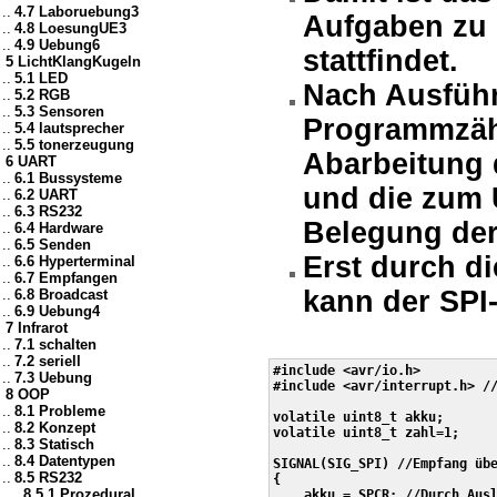
..
4.7 Laboruebung3
Aufgaben zu 
..
4.8 LoesungUE3
..
4.9 Uebung6
stattfindet.
5 LichtKlangKugeln
..
5.1 LED
Nach Ausführ
..
5.2 RGB
..
5.3 Sensoren
Programmzähl
..
5.4 lautsprecher
..
5.5 tonerzeugung
Abarbeitung
6 UART
..
6.1 Bussysteme
und die zum 
..
6.2 UART
..
6.3 RS232
Belegung der 
..
6.4 Hardware
..
6.5 Senden
Erst durch d
..
6.6 Hyperterminal
..
6.7 Empfangen
kann der SPI-
..
6.8 Broadcast
..
6.9 Uebung4
7 Infrarot
..
7.1 schalten
..
7.2 seriell
#include <avr/io.h>

..
7.3 Uebung
#include <avr/interrupt.h> //
8 OOP
..
8.1 Probleme
volatile uint8_t akku;

..
8.2 Konzept
volatile uint8_t zahl=1;

..
8.3 Statisch
..
8.4 Datentypen
SIGNAL(SIG_SPI) //Empfang übe
..
8.5 RS232
{

....
8.5.1 Prozedural
    akku = SPCR; //Durch Ausl