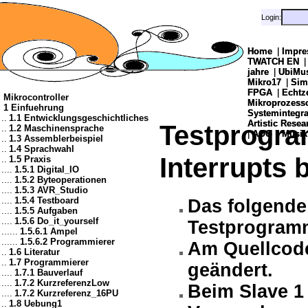
Login:
Login:
Home
Home
|
|
Impre
Impre
TWATCH EN
TWATCH EN
jahre
jahre
|
|
UbiMu
UbiMu
Mikro17
Mikro17
|
|
Sim
Sim
FPGA
FPGA
|
|
Echtz
Echtz
Mikrocontroller
Mikroprozes
Mikroprozes
1 Einfuehrung
Systemintegra
Systemintegra
..
1.1 Entwicklungsgeschichtliches
Artistic Resea
Artistic Resea
Testprogra
..
1.2 Maschinensprache
|
|
AOG
AOG
|
|
Musik
Musik
..
1.3 Assemblerbeispiel
..
1.4 Sprachwahl
Interrupts 
..
1.5 Praxis
....
1.5.1 Digital_IO
....
1.5.2 Byteoperationen
....
1.5.3 AVR_Studio
....
1.5.4 Testboard
Das folgende
....
1.5.5 Aufgaben
....
1.5.6 Do_it_yourself
Testprogram
......
1.5.6.1 Ampel
......
1.5.6.2 Programmierer
Am Quellcode
..
1.6 Literatur
..
1.7 Programmierer
geändert.
....
1.7.1 Bauverlauf
....
1.7.2 KurzreferenzLow
Beim Slave 1 
....
1.7.2 Kurzreferenz_16PU
..
1.8 Uebung1