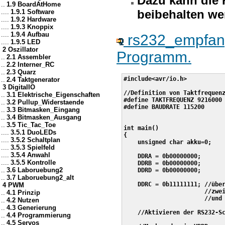
Dazu kann die 
..
1.9 BoardAtHome
beibehalten we
....
1.9.1 Software
....
1.9.2 Hardware
....
1.9.3 Knoppix
....
1.9.4 Aufbau
rs232_empfang
....
1.9.5 LED
2 Oszillator
Programm.
..
2.1 Assembler
..
2.2 Interner_RC
..
2.3 Quarz
#include<avr/io.h>

..
2.4 Taktgenerator
3 DigitalIO
//Definition von Taktfrequenz
..
3.1 Elektrische_Eigenschaften
#define TAKTFREQUENZ 9216000

..
3.2 Pullup_Widerstaende
#define BAUDRATE 115200

..
3.3 Bitmasken_Eingang
..
3.4 Bitmasken_Ausgang
..
3.5 Tic_Tac_Toe
int main()

....
3.5.1 DuoLEDs
{

....
3.5.2 Schaltplan
    unsigned char akku=0;

....
3.5.3 Spielfeld
....
3.5.4 Anwahl
    DDRA = 0b00000000;

....
3.5.5 Kontrolle
    DDRB = 0b00000000;

..
3.6 Laboruebung2
    DDRD = 0b00000000;

..
3.7 Laboruebung2_alt
    DDRC = 0b11111111; //über
4 PWM
                       //zwei
..
4.1 Prinzip
                       //und 
..
4.2 Nutzen
..
4.3 Generierung
    //Aktivieren der RS232-Sc
..
4.4 Programmierung
..
4.5 Servos