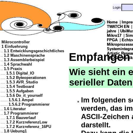
Login:
Login:
Home
Home
|
|
Impre
Impre
TWATCH EN
TWATCH EN
jahre
jahre
|
|
UbiMu
UbiMu
Mikro17
Mikro17
|
|
Sim
Sim
FPGA
FPGA
|
|
Echtz
Echtz
Mikrocontroller
Mikroprozes
Mikroprozes
1 Einfuehrung
Systemintegra
Systemintegra
..
1.1 Entwicklungsgeschichtliches
Empfangen
Artistic Resea
Artistic Resea
..
1.2 Maschinensprache
|
|
AOG
AOG
|
|
Musik
Musik
..
1.3 Assemblerbeispiel
..
1.4 Sprachwahl
..
1.5 Praxis
Wie sieht ein
....
1.5.1 Digital_IO
....
1.5.2 Byteoperationen
serieller Dat
....
1.5.3 AVR_Studio
....
1.5.4 Testboard
....
1.5.5 Aufgaben
....
1.5.6 Do_it_yourself
Im folgenden s
......
1.5.6.1 Ampel
......
1.5.6.2 Programmierer
werden, das im
..
1.6 Literatur
..
1.7 Programmierer
ASCII-Zeichen 
....
1.7.1 Bauverlauf
....
1.7.2 KurzreferenzLow
darstellt.
....
1.7.2 Kurzreferenz_16PU
..
1.8 Uebung1