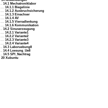
..
14.1 Mechatroniklabor
....
14.1.1 Biegelinie
....
14.1.2 Ausbruchsicherung
....
14.1.3 Einachser
....
14.1.4 AV
....
14.1.5 Vierradlenkung
....
14.1.6 Kommunikation
..
14.2 Sinuserzeugung
....
14.2.1 Variante1
....
14.2.2 Variante2
....
14.2.3 Variante3
....
14.2.4 Variante4
..
14.3 Laboruebung8
..
14.4 Loesung_Ue8
..
14.5 SPI_Nachtrag
20 Xubuntu