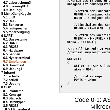
    //Merken des in UBRR zu s
..
4.7 Laboruebung3
    unsigned int baudregister
..
4.8 LoesungUE3
..
4.9 Uebung6
	//setzen der Baudrate

5 LichtKlangKugeln
	UBRRH = (unsigned char) (baudregister>>8); //Setzen des HIGH-Bytes des Baudraten-Registers

..
5.1 LED
	UBRRL = (unsigned char)  baudregister;     //Setzen des LOW -Bytes des Baudraten-Registers

..
5.2 RGB
..
5.3 Sensoren
	//Einschalten des Senders und des Empfängers

..
5.4 lautsprecher
	UCSRB = (1<<TXEN) | (1<<RXEN);

..
5.5 tonerzeugung
	//Setzen des Nachrichtenformats: 8 Datenbits, 1 Stopbits

6 UART
	UCSRC = (1<<URSEL)|(1<<UCSZ0)|(1<<UCSZ1);

..
6.1 Bussysteme
    UCSRA = (1<<U2X);

..
6.2 UART
..
6.3 RS232
    //Es soll das zuletzt vom
..
6.4 Hardware
    //dezimal angezeigt werde
..
6.5 Senden
..
6.6 Hyperterminal
    while(1)

..
6.7 Empfangen
    {

..
6.8 Broadcast
        while( !(UCSRA & (1<<
..
6.9 Uebung4
        akku = UDR;          
7 Infrarot
..
7.1 schalten
        //...und anzeigen

..
7.2 seriell
        PORTC = akku;

    }

..
7.3 Uebung
}

8 OOP
..
8.1 Probleme
..
8.2 Konzept
..
8.3 Statisch
Code 0-1: A
..
8.4 Datentypen
Mikroc
..
8.5 RS232
....
8.5.1 Prozedural