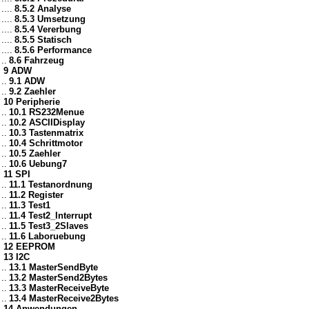
....
8.5.2 Analyse
....
8.5.3 Umsetzung
....
8.5.4 Vererbung
....
8.5.5 Statisch
....
8.5.6 Performance
..
8.6 Fahrzeug
9 ADW
..
9.1 ADW
..
9.2 Zaehler
10 Peripherie
..
10.1 RS232Menue
..
10.2 ASCIIDisplay
..
10.3 Tastenmatrix
..
10.4 Schrittmotor
..
10.5 Zaehler
..
10.6 Uebung7
11 SPI
..
11.1 Testanordnung
..
11.2 Register
..
11.3 Test1
..
11.4 Test2_Interrupt
..
11.5 Test3_2Slaves
..
11.6 Laboruebung
12 EEPROM
13 I2C
..
13.1 MasterSendByte
..
13.2 MasterSend2Bytes
..
13.3 MasterReceiveByte
..
13.4 MasterReceive2Bytes
14 Anwendungen