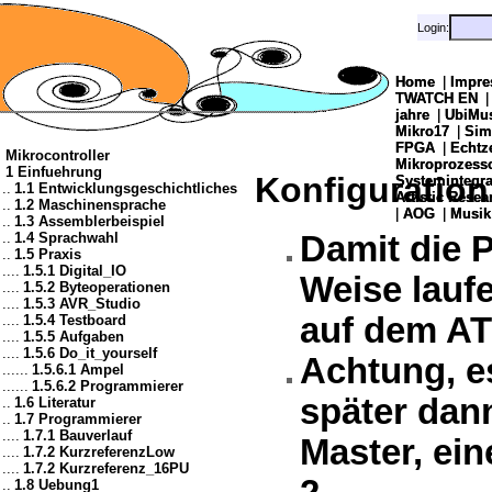
Login:
Login:
Home
Home
|
|
Impre
Impre
TWATCH EN
TWATCH EN
jahre
jahre
|
|
UbiMu
UbiMu
Mikro17
Mikro17
|
|
Sim
Sim
FPGA
FPGA
|
|
Echtz
Echtz
Mikrocontroller
Mikroprozes
Mikroprozes
1 Einfuehrung
Konfiguration
Systemintegra
Systemintegra
..
1.1 Entwicklungsgeschichtliches
Artistic Resea
Artistic Resea
..
1.2 Maschinensprache
|
|
AOG
AOG
|
|
Musik
Musik
..
1.3 Assemblerbeispiel
..
1.4 Sprachwahl
Damit die 
..
1.5 Praxis
....
1.5.1 Digital_IO
Weise lauf
....
1.5.2 Byteoperationen
....
1.5.3 AVR_Studio
auf dem AT
....
1.5.4 Testboard
....
1.5.5 Aufgaben
....
1.5.6 Do_it_yourself
Achtung, e
......
1.5.6.1 Ampel
......
1.5.6.2 Programmierer
später dan
..
1.6 Literatur
..
1.7 Programmierer
....
1.7.1 Bauverlauf
Master, ein
....
1.7.2 KurzreferenzLow
....
1.7.2 Kurzreferenz_16PU
..
1.8 Uebung1