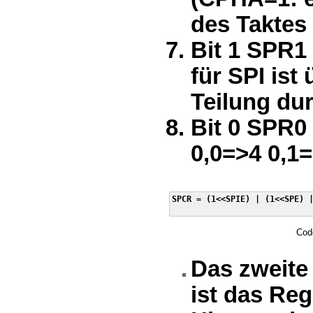
des Taktes 
Bit 1 SPR1 
für SPI ist
Teilung dur
Bit 0 SPR0
0,0=>4 0,1
SPCR = (1<<SPIE) | (1<<SPE) |
Code
Das zweite 
ist das Reg