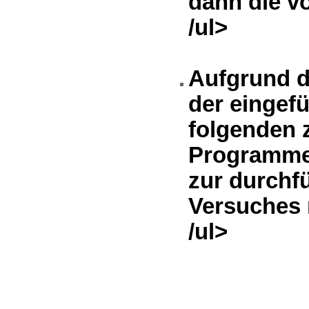
dann die v
/ul>
Aufgrund d
der eingef
folgenden
Programme 
zur durchf
Versuches 
/ul>