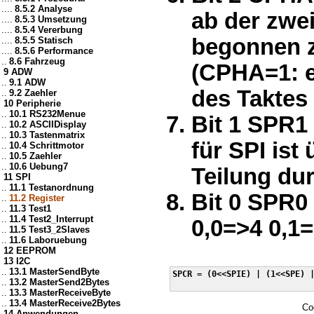
....
8.5.2 Analyse
ab der zwe
....
8.5.3 Umsetzung
....
8.5.4 Vererbung
begonnen z
....
8.5.5 Statisch
....
8.5.6 Performance
..
8.6 Fahrzeug
(CPHA=1: er
9 ADW
..
9.1 ADW
des Taktes 
..
9.2 Zaehler
10 Peripherie
..
10.1 RS232Menue
Bit 1 SPR1 
..
10.2 ASCIIDisplay
..
10.3 Tastenmatrix
für SPI ist
..
10.4 Schrittmotor
..
10.5 Zaehler
..
10.6 Uebung7
Teilung dur
11 SPI
..
11.1 Testanordnung
Bit 0 SPR0
..
11.2 Register
..
11.3 Test1
..
11.4 Test2_Interrupt
0,0=>4 0,1
..
11.5 Test3_2Slaves
..
11.6 Laboruebung
12 EEPROM
13 I2C
..
13.1 MasterSendByte
SPCR = (0<<SPIE) | (1<<SPE) |
..
13.2 MasterSend2Bytes
..
13.3 MasterReceiveByte
..
13.4 MasterReceive2Bytes
Co
14 Anwendungen