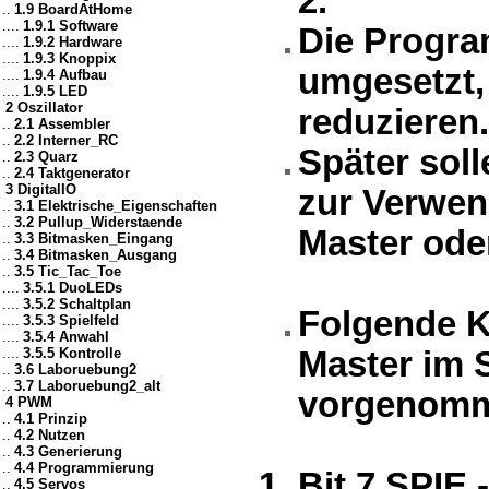
2.
..
1.9 BoardAtHome
....
1.9.1 Software
Die Progra
....
1.9.2 Hardware
....
1.9.3 Knoppix
umgesetzt, 
....
1.9.4 Aufbau
....
1.9.5 LED
2 Oszillator
reduzieren.
..
2.1 Assembler
..
2.2 Interner_RC
Später sol
..
2.3 Quarz
..
2.4 Taktgenerator
3 DigitalIO
zur Verwend
..
3.1 Elektrische_Eigenschaften
..
3.2 Pullup_Widerstaende
Master ode
..
3.3 Bitmasken_Eingang
..
3.4 Bitmasken_Ausgang
..
3.5 Tic_Tac_Toe
....
3.5.1 DuoLEDs
....
3.5.2 Schaltplan
Folgende 
....
3.5.3 Spielfeld
....
3.5.4 Anwahl
....
3.5.5 Kontrolle
Master im 
..
3.6 Laboruebung2
..
3.7 Laboruebung2_alt
vorgenomm
4 PWM
..
4.1 Prinzip
..
4.2 Nutzen
..
4.3 Generierung
..
4.4 Programmierung
Bit 7 SPIE 
..
4.5 Servos