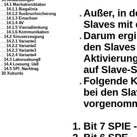
..
14.1 Mechatroniklabor
....
14.1.1 Biegelinie
Außer, in 
....
14.1.2 Ausbruchsicherung
....
14.1.3 Einachser
Slaves mit
....
14.1.4 AV
....
14.1.5 Vierradlenkung
....
14.1.6 Kommunikation
Darum ergi
..
14.2 Sinuserzeugung
....
14.2.1 Variante1
den Slaves 
....
14.2.2 Variante2
....
14.2.3 Variante3
....
14.2.4 Variante4
Aktivierung
..
14.3 Laboruebung8
..
14.4 Loesung_Ue8
auf Slave-S
..
14.5 SPI_Nachtrag
20 Xubuntu
Folgende K
bei den Sl
vorgenomm
Bit 7 SPIE -