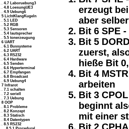
..
4.7 Laboruebung3
erzeugt be
..
4.8 LoesungUE3
..
4.9 Uebung6
5 LichtKlangKugeln
aber selber
..
5.1 LED
..
5.2 RGB
Bit 6 SPE -
..
5.3 Sensoren
..
5.4 lautsprecher
..
5.5 tonerzeugung
Bit 5 DORD 
6 UART
..
6.1 Bussysteme
zuerst, al
..
6.2 UART
..
6.3 RS232
..
6.4 Hardware
hieße Bit 0
..
6.5 Senden
..
6.6 Hyperterminal
Bit 4 MSTR 
..
6.7 Empfangen
..
6.8 Broadcast
..
6.9 Uebung4
arbeiten
7 Infrarot
..
7.1 schalten
Bit 3 CPOL 
..
7.2 seriell
..
7.3 Uebung
8 OOP
beginnt al
..
8.1 Probleme
..
8.2 Konzept
mit einer s
..
8.3 Statisch
..
8.4 Datentypen
..
8.5 RS232
Bit 2 CPHA 
....
8.5.1 Prozedural