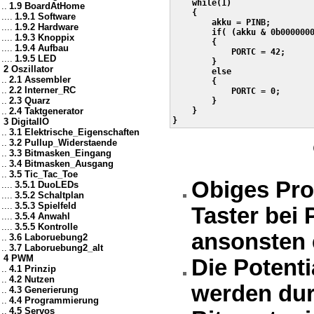
    while(1)

..
1.9 BoardAtHome
    {

....
1.9.1 Software
        akku = PINB;

....
1.9.2 Hardware
        if( (akku & 0b0000000
....
1.9.3 Knoppix
        {

....
1.9.4 Aufbau
            PORTC = 42;

....
1.9.5 LED
        }

2 Oszillator
        else

..
2.1 Assembler
        {

..
2.2 Interner_RC
            PORTC = 0;

..
2.3 Quarz
        }

..
2.4 Taktgenerator
    }

} 
3 DigitalIO
..
3.1 Elektrische_Eigenschaften
..
3.2 Pullup_Widerstaende
..
3.3 Bitmasken_Eingang
..
3.4 Bitmasken_Ausgang
..
3.5 Tic_Tac_Toe
Obiges Pro
....
3.5.1 DuoLEDs
....
3.5.2 Schaltplan
....
3.5.3 Spielfeld
Taster bei 
....
3.5.4 Anwahl
....
3.5.5 Kontrolle
ansonsten e
..
3.6 Laboruebung2
..
3.7 Laboruebung2_alt
4 PWM
Die Potenti
..
4.1 Prinzip
..
4.2 Nutzen
werden dur
..
4.3 Generierung
..
4.4 Programmierung
..
4.5 Servos