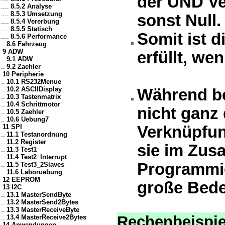
der UND Ve
....
8.5.2 Analyse
....
8.5.3 Umsetzung
sonst Null.
....
8.5.4 Vererbung
....
8.5.5 Statisch
Somit ist 
....
8.5.6 Performance
..
8.6 Fahrzeug
9 ADW
erfüllt, we
..
9.1 ADW
..
9.2 Zaehler
10 Peripherie
..
10.1 RS232Menue
..
10.2 ASCIIDisplay
Während be
..
10.3 Tastenmatrix
..
10.4 Schrittmotor
nicht ganz 
..
10.5 Zaehler
..
10.6 Uebung7
11 SPI
Verknüpfun
..
11.1 Testanordnung
..
11.2 Register
sie im Zus
..
11.3 Test1
..
11.4 Test2_Interrupt
Programmie
..
11.5 Test3_2Slaves
..
11.6 Laboruebung
12 EEPROM
große Bede
13 I2C
..
13.1 MasterSendByte
..
13.2 MasterSend2Bytes
..
13.3 MasterReceiveByte
Rechenbeispie
..
13.4 MasterReceive2Bytes
14 Anwendungen