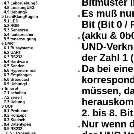
Bitmuster i
..
4.7 Laboruebung3
..
4.8 LoesungUE3
Es muß nun
..
4.9 Uebung6
5 LichtKlangKugeln
..
5.1 LED
Bit (Bit 0 
..
5.2 RGB
..
5.3 Sensoren
(akku & 0b0
..
5.4 lautsprecher
..
5.5 tonerzeugung
6 UART
UND-Verknü
..
6.1 Bussysteme
..
6.2 UART
der Zahl 1 
..
6.3 RS232
..
6.4 Hardware
Da bei ein
..
6.5 Senden
..
6.6 Hyperterminal
..
6.7 Empfangen
korrespond
..
6.8 Broadcast
..
6.9 Uebung4
müssen, dam
7 Infrarot
..
7.1 schalten
..
7.2 seriell
herauskomm
..
7.3 Uebung
8 OOP
2. bis 8. B
..
8.1 Probleme
..
8.2 Konzept
..
8.3 Statisch
Nur wenn da
..
8.4 Datentypen
..
8.5 RS232
....
8.5.1 Prozedural