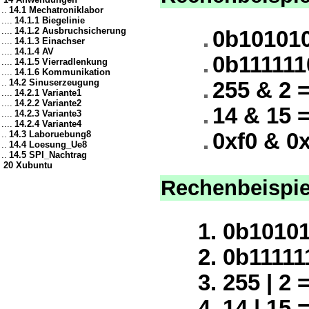
..
14.1 Mechatroniklabor
....
14.1.1 Biegelinie
....
14.1.2 Ausbruchsicherung
0b101010
....
14.1.3 Einachser
....
14.1.4 AV
0b111111
....
14.1.5 Vierradlenkung
....
14.1.6 Kommunikation
..
14.2 Sinuserzeugung
255 & 2 =
....
14.2.1 Variante1
....
14.2.2 Variante2
14 & 15 
....
14.2.3 Variante3
....
14.2.4 Variante4
..
14.3 Laboruebung8
0xf0 & 0x
..
14.4 Loesung_Ue8
..
14.5 SPI_Nachtrag
20 Xubuntu
Rechenbeispie
0b10101
0b11111
255 | 2 
14 | 15 