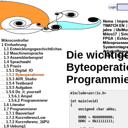
Login:
Login:
Home
Home
|
|
Impre
Impre
TWATCH EN
TWATCH EN
jahre
jahre
|
|
UbiMu
UbiMu
Mikro17
Mikro17
|
|
Sim
Sim
FPGA
FPGA
|
|
Echtz
Echtz
Mikrocontroller
Mikroprozes
Mikroprozes
1 Einfuehrung
Systemintegra
Systemintegra
..
1.1 Entwicklungsgeschichtliches
Die wichtig
Artistic Resea
Artistic Resea
..
1.2 Maschinensprache
|
|
AOG
AOG
|
|
Musik
Musik
..
1.3 Assemblerbeispiel
..
1.4 Sprachwahl
Byteoperati
..
1.5 Praxis
....
1.5.1 Digital_IO
....
1.5.2 Byteoperationen
Programmi
....
1.5.3 AVR_Studio
....
1.5.4 Testboard
....
1.5.5 Aufgaben
....
1.5.6 Do_it_yourself
#include<avr/io.h>

......
1.5.6.1 Ampel
......
1.5.6.2 Programmierer
int main(void)

..
1.6 Literatur
{

..
1.7 Programmierer
    unsigned char akku;

....
1.7.1 Bauverlauf
    DDRB = 0b00000000;

....
1.7.2 KurzreferenzLow
    DDRC = 0b11111111;

....
1.7.2 Kurzreferenz_16PU
..
1.8 Uebung1