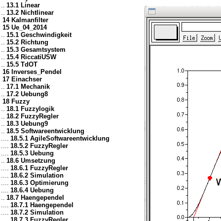
..
13.1 Linear
..
13.2 Nichtlinear
14 Kalmanfilter
15 Ue_04_2014
..
15.1 Geschwindigkeit
..
15.2 Richtung
..
15.3 Gesamtsystem
..
15.4 RiccatiUSW
..
15.5 TdOT
16 Inverses_Pendel
17 Einachser
..
17.1 Mechanik
..
17.2 Uebung8
18 Fuzzy
..
18.1 Fuzzylogik
..
18.2 FuzzyRegler
..
18.3 Uebung9
..
18.5 Softwareentwicklung
....
18.5.1 AgileSoftwareentwicklung
....
18.5.2 FuzzyRegler
....
18.5.3 Uebung
..
18.6 Umsetzung
....
18.6.1 FuzzyRegler
....
18.6.2 Simulation
....
18.6.3 Optimierung
....
18.6.4 Uebung
..
18.7 Haengependel
....
18.7.1 Haengependel
....
18.7.2 Simulation
....
18.7.3 FuzzyRegler