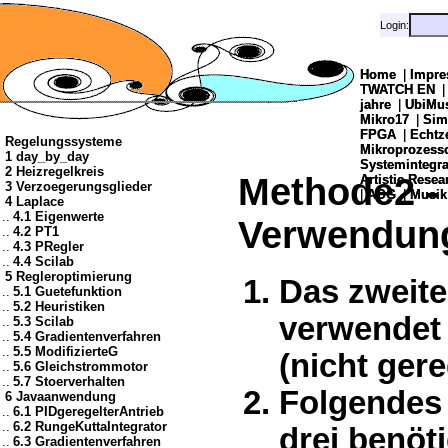
Login:
Login:
Home
Home
|
|
Impre
Impre
TWATCH EN
TWATCH EN
jahre
jahre
|
|
UbiMu
UbiMu
Mikro17
Mikro17
|
|
Sim
Sim
FPGA
FPGA
|
|
Echtz
Echtz
Regelungssysteme
Mikroprozes
Mikroprozes
1 day_by_day
Systemintegra
Systemintegra
2 Heizregelkreis
Methode2 -
Artistic Resea
Artistic Resea
3 Verzoegerungsglieder
|
|
AOG
AOG
|
|
Musik
Musik
4 Laplace
..
4.1 Eigenwerte
Verwendung
..
4.2 PT1
..
4.3 PRegler
..
4.4 Scilab
5 Regleroptimierung
Das zweite
..
5.1 Guetefunktion
..
5.2 Heuristiken
verwendet 
..
5.3 Scilab
..
5.4 Gradientenverfahren
..
5.5 ModifizierteG
(nicht ger
..
5.6 Gleichstrommotor
..
5.7 Stoerverhalten
Folgendes 
6 Javaanwendung
..
6.1 PIDgeregelterAntrieb
..
6.2 RungeKuttaIntegrator
drei benöt
..
6.3 Gradientenverfahren