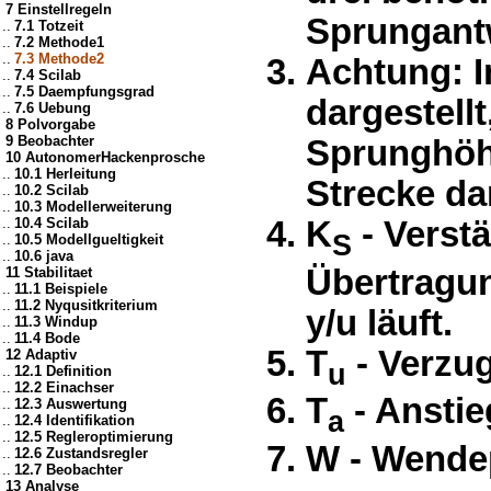
7 Einstellregeln
Sprungant
..
7.1 Totzeit
..
7.2 Methode1
..
7.3 Methode2
Achtung: I
..
7.4 Scilab
..
7.5 Daempfungsgrad
dargestell
..
7.6 Uebung
8 Polvorgabe
9 Beobachter
Sprunghöh
10 AutonomerHackenprosche
..
10.1 Herleitung
Strecke dar
..
10.2 Scilab
..
10.3 Modellerweiterung
..
10.4 Scilab
K
- Verstä
S
..
10.5 Modellgueltigkeit
..
10.6 java
Übertragun
11 Stabilitaet
..
11.1 Beispiele
..
11.2 Nyqusitkriterium
y/u läuft.
..
11.3 Windup
..
11.4 Bode
T
- Verzug
12 Adaptiv
u
..
12.1 Definition
..
12.2 Einachser
T
- Anstie
..
12.3 Auswertung
a
..
12.4 Identifikation
..
12.5 Regleroptimierung
W - Wende
..
12.6 Zustandsregler
..
12.7 Beobachter
13 Analyse