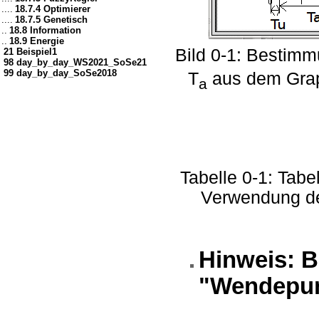
....
18.7.4 Optimierer
....
18.7.5 Genetisch
..
18.8 Information
..
18.9 Energie
Bild 0-1: Bestimm
21 Beispiel1
98 day_by_day_WS2021_SoSe21
99 day_by_day_SoSe2018
T
aus dem Graph
a
Tabelle 0-1: Tab
Verwendung de
Hinweis: B
"Wendepunk