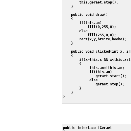
        this.geraet.stop();

    }

    public void draw()

    {

        if(this.an)

            fill(0,255,0);

        else    

            fill(255,0,0);

        rect(x,y,breite,hoehe);

    }

    public void clicked(int x, int
    {

        if(x>this.x && x<this.x+t
        {

             this.an=!this.an;

             if(this.an)

                geraet.start();

             else

                geraet.stop();

        }

    }       

}

public interface iGeraet
