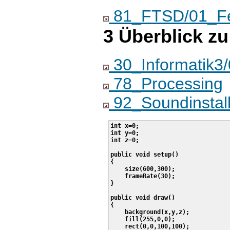
81_FTSD/01_Feh
3 Überblick zu
30_Informatik3
78_Processing
92_Soundinstall
int x=0;

int y=0;

int z=0;

public void setup()

{

    size(600,300);

    frameRate(30);

}

public void draw()

{

    background(x,y,z);

    fill(255,0,0);

    rect(0,0,100,100);
