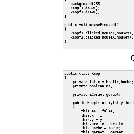
   background(255);

   knopf1.draw();

   knopf2.draw();

}

public void mousePressed()

{

   knopf1.clicked(mouseX,mouseY);

   knopf2.clicked(mouseX,mouseY);

}

public class Knopf

{

    private int x,y,breite,hoehe;

    private boolean an;

    private iGeraet geraet;

    public Knopf(int x,int y,int 
    {

        this.an = false;

        this.x = x;

        this.y = y;

        this.breite = breite;

        this.hoehe = hoehe;

        this.geraet = geraet;
