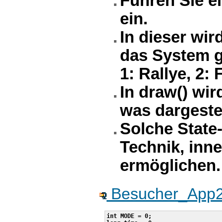
Führen Sie ei
ein.
In dieser wi
das System ge
1: Rallye, 2:
In draw() wi
was dargestel
Solche State
Technik, inn
ermöglichen.
Besucher_App2.z
int MODE = 0;
