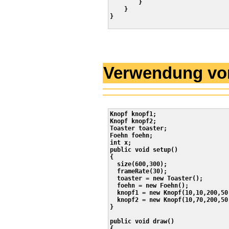
        }

    }       

}

Verwendung von 
Knopf knopf1;

Knopf knopf2;

Toaster toaster;

Foehn foehn;

int x;

public void setup()

{

  size(600,300);

  frameRate(30);

  toaster = new Toaster();

  foehn = new Foehn();

  knopf1 = new Knopf(10,10,200,50,
  knopf2 = new Knopf(10,70,200,50,
}

public void draw()

{
