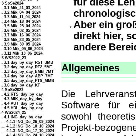
für diese Le
3 SoSe2024
..
3.1 Mik_21_03_2024
chronologisc
..
3.2 Mik_04_04_2024
..
3.3 Mik_11_04_2024
..
3.4 Mik_18_04_2024
Aber ein groß
..
3.5 Mik_25_04_2024
..
3.6 Mik_02_05_2024
direkt hier, s
..
3.7 Mik_16_06_2024
..
3.8 Mik_23_05_2024
andere Berei
..
3.9 Mik_30_05_2024
..
3.10 Mik_05_06_2024
..
3.11 Mik_13_06_2024
3 WS2022_23
..
3.1 day_by_day_RST_3MB
Allgemeines
..
3.2 day_by_day_RT2_5MT
..
3.3 day_by_day_EMB_7MT
..
3.4 day_by_day_ABP_7MT
..
3.5 day_by_day_FTS_MMB
..
3.6 day_by_day_KF
4 SoSe2023
Die Lehrveranst
..
4.2 RTS_day_by_day
..
4.3 MIK_day_by_day
Software für ei
..
4.4 AUT_day_by_day
..
4.5 HDL_day_by_day
4 WS2024_25
sowohl theoretis
..
4.1 ING_day_by_day
....
4.1.1 ING_Do_26_09_2024
Projekt-bezoge
....
4.1.2 ING_Do_10_10_2024
....
4.1.3 ING_Do_17_10_2024
....
4.1.4 ING_Do_24_10_2024