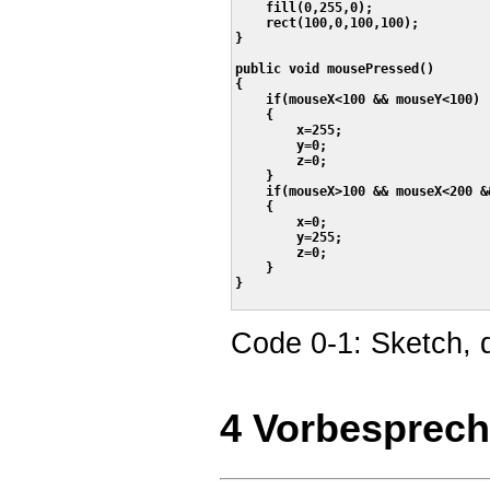
    fill(0,255,0);

    rect(100,0,100,100);

}

public void mousePressed()

{

    if(mouseX<100 && mouseY<100)

    {

        x=255;

        y=0;

        z=0;

    }

    if(mouseX>100 && mouseX<200 &&
    {

        x=0;

        y=255;

        z=0;

    }

}

Code 0-1: Sketch, d
4 Vorbesprech