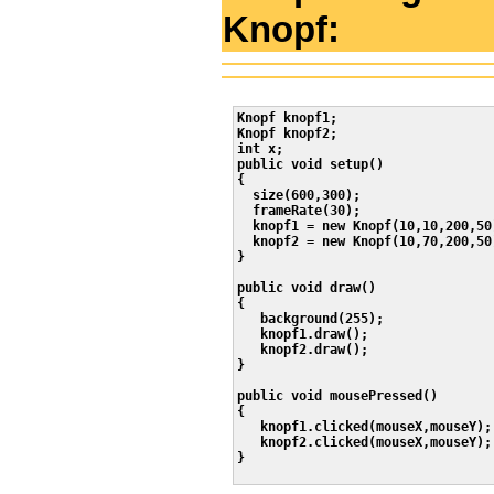
Knopf:
Knopf knopf1;

Knopf knopf2;

int x;

public void setup()

{

  size(600,300);

  frameRate(30);

  knopf1 = new Knopf(10,10,200,50)
  knopf2 = new Knopf(10,70,200,50)
}

public void draw()

{

   background(255);

   knopf1.draw();

   knopf2.draw();

}

public void mousePressed()

{

   knopf1.clicked(mouseX,mouseY);

   knopf2.clicked(mouseX,mouseY);

}
