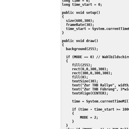
long time = 0;

long time_start = 0;

public void setup()

{

  size(600,300);

  frameRate(30);

  time_start = System.currentTimeM
}

public void draw()

{  

  background(255);

  if (MODE == 0) // Wahlbildschirm
  {

     fill(255);

     rect(0,0,300,300);

     rect(300,0,300,300);

     fill(0);

     textSize(30);

     text("Zur THB Rallye", width
     text("Zur THB Führung", 3*wi
     textAlign(CENTER);

     time = System.currentTimeMill
     if (time - time_start >= 1000
     {

         MODE = 2;

     }

  }
