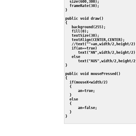
  size(600,300);

  frameRate(30);

}

public void draw()

{

   background(255);

   fill(0);

   textSize(30);

   textAlign(CENTER,CENTER);

   //text(""+an,width/2,height/2);
   if(an==true)

      text("AN",width/2,height/2);
   else   

      text("AUS",width/2,height/2)
}

public void mousePressed()

{

  if(mouseX<width/2)

  {

      an=true;

  }

  else

  {

      an=false;

  }

}
