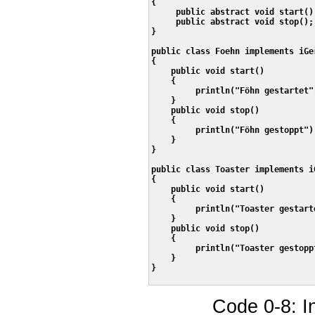
{

     public abstract void start();
     public abstract void stop();

}

public class Foehn implements iGer
{

    public void start()

    {

         println("Föhn gestartet")
    }

    public void stop()

    {

         println("Föhn gestoppt");
    }

}

public class Toaster implements iG
{

    public void start()

    {

         println("Toaster gestarte
    }

    public void stop()

    {

         println("Toaster gestoppt
    }

}

Code 0-8: I