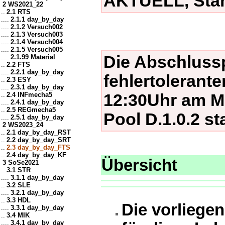
AKTUELL, Stan
2 WS2021_22
..
2.1 RTS
....
2.1.1 day_by_day
....
2.1.2 Versuch002
....
2.1.3 Versuch003
....
2.1.4 Versuch004
....
2.1.5 Versuch005
Die Abschluss
....
2.1.99 Material
..
2.2 FTS
....
2.2.1 day_by_day
fehlertolerant
..
2.3 ESY
....
2.3.1 day_by_day
..
2.4 INFmecha5
12:30Uhr am Mi
....
2.4.1 day_by_day
..
2.5 REGmecha5
Pool D.1.0.2 sta
....
2.5.1 day_by_day
2 WS2023_24
..
2.1 day_by_day_RST
..
2.2 day_by_day_SRT
..
2.3 day_by_day_FTS
..
2.4 day_by_day_KF
Übersicht
3 SoSe2021
..
3.1 STR
....
3.1.1 day_by_day
..
3.2 SLE
....
3.2.1 day_by_day
..
3.3 HDL
Die vorliegen
....
3.3.1 day_by_day
..
3.4 MIK
....
3.4.1 day_by_day