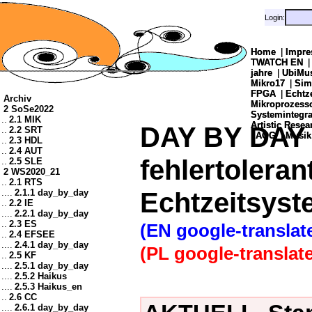
Login:
Login:
Home
Home
|
|
Impre
Impre
TWATCH EN
TWATCH EN
jahre
jahre
|
|
UbiMu
UbiMu
Mikro17
Mikro17
|
|
Sim
Sim
FPGA
FPGA
|
|
Echtz
Echtz
Archiv
Mikroprozes
Mikroprozes
2 SoSe2022
Systemintegra
Systemintegra
..
2.1 MIK
Artistic Resea
Artistic Resea
DAY BY DAY 
..
2.2 SRT
|
|
AOG
AOG
|
|
Musik
Musik
..
2.3 HDL
..
2.4 AUT
fehlertoleran
..
2.5 SLE
2 WS2020_21
..
2.1 RTS
Echtzeitsys
....
2.1.1 day_by_day
..
2.2 IE
....
2.2.1 day_by_day
..
2.3 ES
(EN google-translat
..
2.4 EFSEE
....
2.4.1 day_by_day
(PL google-translate
..
2.5 KF
....
2.5.1 day_by_day
....
2.5.2 Haikus
....
2.5.3 Haikus_en
..
2.6 CC
....
2.6.1 day_by_day