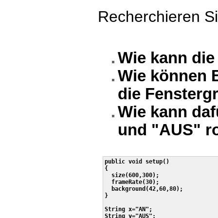
Recherchieren Si
Wie kann die
Wie können B
die Fensterg
Wie kann daf
und "AUS" ro
public void setup()

{

  size(600,300);

  frameRate(30);

  background(42,60,80); 

}

String x="AN";

String y="AUS";
