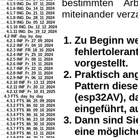
bestimmten Arb
....
4.1.5 ING_Do_07_11_2024
....
4.1.6 ING_Do_14_11_2024
miteinander verz
....
4.1.7 ING_Do_21_11_2024
....
4.1.8 ING_Do_28_11_2024
....
4.1.9 ING_Do_05_12_2024
....
4.1.10 ING_Do_12_12_2024
....
4.1.11 ING_Do_19_12_2024
..
4.2 INF_day_by_day
Zu Beginn we
....
4.2.1 INF_Fr_27_09_2024
....
4.2.2 INF_Fr_04_10_2024
fehlertolera
....
4.2.3 INF_FR_18_10_2024
....
4.2.4 INF_Fr_25_10_2024
....
4.2.5 INF_Fr_08_11_2024
vorgestellt.
....
4.2.6 INF_Fr_15_11_2024
....
4.2.7 INF_Fr_22_11_2024
Praktisch an
....
4.2.8 INF_Fr_29_11_2024
....
4.2.9 INF_Fr_06_12_2024
....
4.2.10 INF_Fr_13_12_2024
Pattern dies
....
4.2.11 INF_Fr_20_12_2024
....
4.2.12 INF_Fr_10_01_2025
(esp32AV), d
..
4.3 FTS_day_by_day
....
4.3.1 FTS_Mi_25_09_2024
....
4.3.2 FTS_Mi_02_10_2024
eingeführt, a
....
4.3.3 FTS_Mi_09_10_2024
....
4.3.4 FTS_Mi_16_10_2024
Dann sind Si
....
4.3.5 FTS_Mi_23_10_2024
....
4.3.6 FTS_Mi_30_10_2024
eine möglich
....
4.3.7 FTS_Mi_06_11_2024
....
4.3.8 FTS_Mi_13_11_2024
....
4.3.9 FTS_Mi_20_11_2024