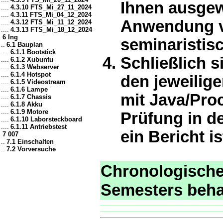
Ihnen ausgew
....
4.3.10 FTS_Mi_27_11_2024
....
4.3.11 FTS_Mi_04_12_2024
Anwendung vo
....
4.3.12 FTS_Mi_11_12_2024
....
4.3.13 FTS_Mi_18_12_2024
6 Ing
seminaristisc
..
6.1 Bauplan
....
6.1.1 Bootstick
Schließlich s
....
6.1.2 Xubuntu
....
6.1.3 Webserver
....
6.1.4 Hotspot
den jeweilig
....
6.1.5 Videostream
....
6.1.6 Lampe
mit Java/Pro
....
6.1.7 Chassis
....
6.1.8 Akku
....
6.1.9 Motore
Prüfung in de
....
6.1.10 Laborsteckboard
....
6.1.11 Antriebstest
ein Bericht i
7 007
..
7.1 Einschalten
..
7.2 Vorversuche
Chronologisches
Semesters beh