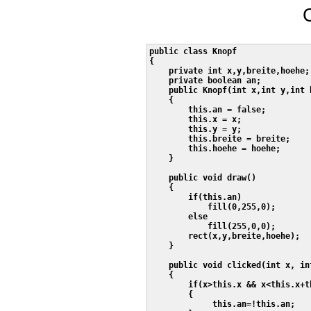
public class Knopf

{

    private int x,y,breite,hoehe;

    private boolean an;

    public Knopf(int x,int y,int 
    {

        this.an = false;

        this.x = x;

        this.y = y;

        this.breite = breite;

        this.hoehe = hoehe;

    }

    public void draw()

    {

        if(this.an)

            fill(0,255,0);

        else    

            fill(255,0,0);

        rect(x,y,breite,hoehe);

    }

    public void clicked(int x, int
    {

        if(x>this.x && x<this.x+t
        {

             this.an=!this.an;
