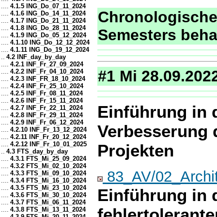
....
4.1.5 ING_Do_07_11_2024
Chronologisches
....
4.1.6 ING_Do_14_11_2024
....
4.1.7 ING_Do_21_11_2024
....
4.1.8 ING_Do_28_11_2024
Semesters beh
....
4.1.9 ING_Do_05_12_2024
....
4.1.10 ING_Do_12_12_2024
....
4.1.11 ING_Do_19_12_2024
..
4.2 INF_day_by_day
....
4.2.1 INF_Fr_27_09_2024
#1 Mi 28.09.202
....
4.2.2 INF_Fr_04_10_2024
....
4.2.3 INF_FR_18_10_2024
....
4.2.4 INF_Fr_25_10_2024
....
4.2.5 INF_Fr_08_11_2024
....
4.2.6 INF_Fr_15_11_2024
Einführung in 
....
4.2.7 INF_Fr_22_11_2024
....
4.2.8 INF_Fr_29_11_2024
....
4.2.9 INF_Fr_06_12_2024
Verbesserung d
....
4.2.10 INF_Fr_13_12_2024
....
4.2.11 INF_Fr_20_12_2024
....
4.2.12 INF_Fr_10_01_2025
Projekten
..
4.3 FTS_day_by_day
....
4.3.1 FTS_Mi_25_09_2024
....
4.3.2 FTS_Mi_02_10_2024
83_AV/02_Archit
....
4.3.3 FTS_Mi_09_10_2024
....
4.3.4 FTS_Mi_16_10_2024
....
4.3.5 FTS_Mi_23_10_2024
Einführung in 
....
4.3.6 FTS_Mi_30_10_2024
....
4.3.7 FTS_Mi_06_11_2024
fehlertolerant
....
4.3.8 FTS_Mi_13_11_2024
....
4.3.9 FTS_Mi_20_11_2024