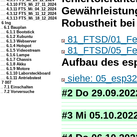
....
4.3.10 FTS_Mi_27_11_2024
Gewährleistung
....
4.3.11 FTS_Mi_04_12_2024
....
4.3.12 FTS_Mi_11_12_2024
....
4.3.13 FTS_Mi_18_12_2024
Robustheit bei
6 Ing
..
6.1 Bauplan
....
6.1.1 Bootstick
81_FTSD/01_Feh
....
6.1.2 Xubuntu
....
6.1.3 Webserver
....
6.1.4 Hotspot
81_FTSD/05_Feh
....
6.1.5 Videostream
....
6.1.6 Lampe
Aufbau des es
....
6.1.7 Chassis
....
6.1.8 Akku
....
6.1.9 Motore
....
6.1.10 Laborsteckboard
siehe: 05_esp3
....
6.1.11 Antriebstest
7 007
..
7.1 Einschalten
#2 Do 29.09.202
..
7.2 Vorversuche
#3 Mi 05.10.202