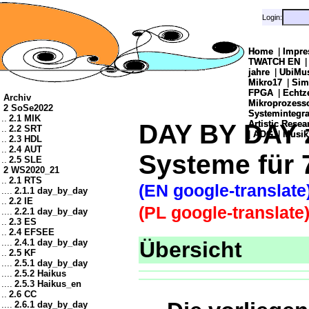
Login:
Login:
Home
Home
|
|
Impre
Impre
TWATCH EN
TWATCH EN
jahre
jahre
|
|
UbiMu
UbiMu
Mikro17
Mikro17
|
|
Sim
Sim
FPGA
FPGA
|
|
Echtz
Echtz
Archiv
Mikroprozes
Mikroprozes
2 SoSe2022
Systemintegra
Systemintegra
..
2.1 MIK
Artistic Resea
Artistic Resea
DAY BY DAY z
..
2.2 SRT
|
|
AOG
AOG
|
|
Musik
Musik
..
2.3 HDL
..
2.4 AUT
Systeme für 
..
2.5 SLE
2 WS2020_21
..
2.1 RTS
(EN google-translate
....
2.1.1 day_by_day
..
2.2 IE
(PL google-translate
....
2.2.1 day_by_day
..
2.3 ES
..
2.4 EFSEE
....
2.4.1 day_by_day
Übersicht
..
2.5 KF
....
2.5.1 day_by_day
....
2.5.2 Haikus
....
2.5.3 Haikus_en
..
2.6 CC
....
2.6.1 day_by_day