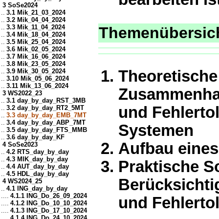
3 SoSe2024
..
3.1 Mik_21_03_2024
..
3.2 Mik_04_04_2024
..
3.3 Mik_11_04_2024
Themenübersic
..
3.4 Mik_18_04_2024
..
3.5 Mik_25_04_2024
..
3.6 Mik_02_05_2024
..
3.7 Mik_16_06_2024
..
3.8 Mik_23_05_2024
..
3.9 Mik_30_05_2024
Theoretische
..
3.10 Mik_05_06_2024
..
3.11 Mik_13_06_2024
Zusammenhang
3 WS2022_23
..
3.1 day_by_day_RST_3MB
und Fehlertol
..
3.2 day_by_day_RT2_5MT
..
3.3 day_by_day_EMB_7MT
..
3.4 day_by_day_ABP_7MT
Systemen
..
3.5 day_by_day_FTS_MMB
..
3.6 day_by_day_KF
Aufbau eines
4 SoSe2023
..
4.2 RTS_day_by_day
..
4.3 MIK_day_by_day
Praktische S
..
4.4 AUT_day_by_day
..
4.5 HDL_day_by_day
Berücksichti
4 WS2024_25
..
4.1 ING_day_by_day
....
4.1.1 ING_Do_26_09_2024
und Fehlerto
....
4.1.2 ING_Do_10_10_2024
....
4.1.3 ING_Do_17_10_2024
....
4.1.4 ING_Do_24_10_2024