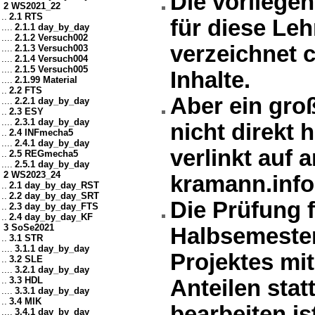
Die vorliegen
2 WS2021_22
..
2.1 RTS
für diese Le
....
2.1.1 day_by_day
....
2.1.2 Versuch002
verzeichnet 
....
2.1.3 Versuch003
....
2.1.4 Versuch004
....
2.1.5 Versuch005
Inhalte.
....
2.1.99 Material
..
2.2 FTS
Aber ein groß
....
2.2.1 day_by_day
..
2.3 ESY
....
2.3.1 day_by_day
nicht direkt h
..
2.4 INFmecha5
....
2.4.1 day_by_day
verlinkt auf 
..
2.5 REGmecha5
....
2.5.1 day_by_day
2 WS2023_24
kramann.info
..
2.1 day_by_day_RST
..
2.2 day_by_day_SRT
Die Prüfung 
..
2.3 day_by_day_FTS
..
2.4 day_by_day_KF
3 SoSe2021
Halbsemester
..
3.1 STR
....
3.1.1 day_by_day
Projektes mi
..
3.2 SLE
....
3.2.1 day_by_day
..
3.3 HDL
Anteilen stat
....
3.3.1 day_by_day
..
3.4 MIK
bearbeiten is
....
3.4.1 day_by_day