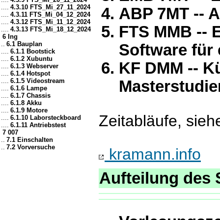
....
4.3.10 FTS_Mi_27_11_2024
ABP 7MT -- A
....
4.3.11 FTS_Mi_04_12_2024
....
4.3.12 FTS_Mi_11_12_2024
FTS MMB -- E
....
4.3.13 FTS_Mi_18_12_2024
6 Ing
..
6.1 Bauplan
Software für
....
6.1.1 Bootstick
....
6.1.2 Xubuntu
KF DMM -- Kü
....
6.1.3 Webserver
....
6.1.4 Hotspot
....
6.1.5 Videostream
Masterstudi
....
6.1.6 Lampe
....
6.1.7 Chassis
....
6.1.8 Akku
....
6.1.9 Motore
Zeitabläufe, sieh
....
6.1.10 Laborsteckboard
....
6.1.11 Antriebstest
7 007
..
7.1 Einschalten
..
7.2 Vorversuche
kramann.info
Aufteilung des