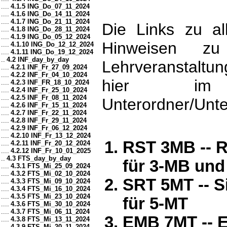
....
4.1.5 ING_Do_07_11_2024
....
4.1.6 ING_Do_14_11_2024
....
4.1.7 ING_Do_21_11_2024
Die Links zu all
....
4.1.8 ING_Do_28_11_2024
....
4.1.9 ING_Do_05_12_2024
Hinweisen zu
....
4.1.10 ING_Do_12_12_2024
....
4.1.11 ING_Do_19_12_2024
..
4.2 INF_day_by_day
Lehrveranstaltun
....
4.2.1 INF_Fr_27_09_2024
....
4.2.2 INF_Fr_04_10_2024
hier im j
....
4.2.3 INF_FR_18_10_2024
....
4.2.4 INF_Fr_25_10_2024
....
4.2.5 INF_Fr_08_11_2024
Unterordner/Unte
....
4.2.6 INF_Fr_15_11_2024
....
4.2.7 INF_Fr_22_11_2024
....
4.2.8 INF_Fr_29_11_2024
....
4.2.9 INF_Fr_06_12_2024
....
4.2.10 INF_Fr_13_12_2024
RST 3MB -- R
....
4.2.11 INF_Fr_20_12_2024
....
4.2.12 INF_Fr_10_01_2025
..
4.3 FTS_day_by_day
für 3-MB und
....
4.3.1 FTS_Mi_25_09_2024
....
4.3.2 FTS_Mi_02_10_2024
SRT 5MT -- S
....
4.3.3 FTS_Mi_09_10_2024
....
4.3.4 FTS_Mi_16_10_2024
....
4.3.5 FTS_Mi_23_10_2024
für 5-MT
....
4.3.6 FTS_Mi_30_10_2024
....
4.3.7 FTS_Mi_06_11_2024
EMB 7MT -- E
....
4.3.8 FTS_Mi_13_11_2024
....
4.3.9 FTS_Mi_20_11_2024