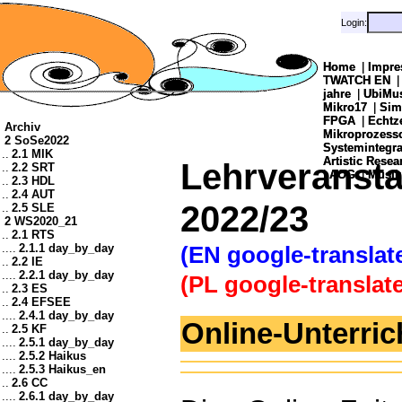
Login:
Login:
Home
Home
|
|
Impre
Impre
TWATCH EN
TWATCH EN
jahre
jahre
|
|
UbiMu
UbiMu
Mikro17
Mikro17
|
|
Sim
Sim
FPGA
FPGA
|
|
Echtz
Echtz
Archiv
Mikroprozes
Mikroprozes
2 SoSe2022
Systemintegra
Systemintegra
..
2.1 MIK
Artistic Resea
Artistic Resea
Lehrveransta
..
2.2 SRT
|
|
AOG
AOG
|
|
Musik
Musik
..
2.3 HDL
..
2.4 AUT
2022/23
..
2.5 SLE
2 WS2020_21
..
2.1 RTS
....
2.1.1 day_by_day
(EN google-translat
..
2.2 IE
....
2.2.1 day_by_day
(PL google-translate
..
2.3 ES
..
2.4 EFSEE
....
2.4.1 day_by_day
Online-Unterrich
..
2.5 KF
....
2.5.1 day_by_day
....
2.5.2 Haikus
....
2.5.3 Haikus_en
..
2.6 CC
....
2.6.1 day_by_day