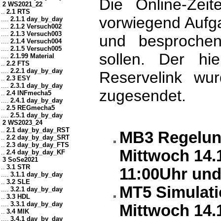
Die Online-Zei
2 WS2021_22
..
2.1 RTS
vorwiegend Aufg
....
2.1.1 day_by_day
....
2.1.2 Versuch002
....
2.1.3 Versuch003
und besprochen,
....
2.1.4 Versuch004
....
2.1.5 Versuch005
sollen. Der hi
....
2.1.99 Material
..
2.2 FTS
....
2.2.1 day_by_day
Reservelink wu
..
2.3 ESY
....
2.3.1 day_by_day
zugesendet.
..
2.4 INFmecha5
....
2.4.1 day_by_day
..
2.5 REGmecha5
....
2.5.1 day_by_day
2 WS2023_24
..
2.1 day_by_day_RST
MB3 Regelun
..
2.2 day_by_day_SRT
..
2.3 day_by_day_FTS
Mittwoch 14.12
..
2.4 day_by_day_KF
3 SoSe2021
..
3.1 STR
11:00Uhr und
....
3.1.1 day_by_day
..
3.2 SLE
MT5 Simulati
....
3.2.1 day_by_day
..
3.3 HDL
....
3.3.1 day_by_day
Mittwoch 14.12
..
3.4 MIK
....
3.4.1 day_by_day