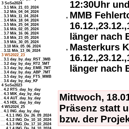
12:30Uhr und
3 SoSe2024
..
3.1 Mik_21_03_2024
..
3.2 Mik_04_04_2024
MMB Fehlerto
..
3.3 Mik_11_04_2024
..
3.4 Mik_18_04_2024
16.12.,23.12.
..
3.5 Mik_25_04_2024
..
3.6 Mik_02_05_2024
..
3.7 Mik_16_06_2024
länger nach 
..
3.8 Mik_23_05_2024
..
3.9 Mik_30_05_2024
Masterkurs K
..
3.10 Mik_05_06_2024
..
3.11 Mik_13_06_2024
3 WS2022_23
16.12.,23.12.
..
3.1 day_by_day_RST_3MB
..
3.2 day_by_day_RT2_5MT
länger nach 
..
3.3 day_by_day_EMB_7MT
..
3.4 day_by_day_ABP_7MT
..
3.5 day_by_day_FTS_MMB
..
3.6 day_by_day_KF
4 SoSe2023
..
4.2 RTS_day_by_day
..
4.3 MIK_day_by_day
Mittwoch, 18.01
..
4.4 AUT_day_by_day
..
4.5 HDL_day_by_day
Präsenz statt 
4 WS2024_25
..
4.1 ING_day_by_day
....
4.1.1 ING_Do_26_09_2024
bzw. der Proje
....
4.1.2 ING_Do_10_10_2024
....
4.1.3 ING_Do_17_10_2024
....
4.1.4 ING_Do_24_10_2024