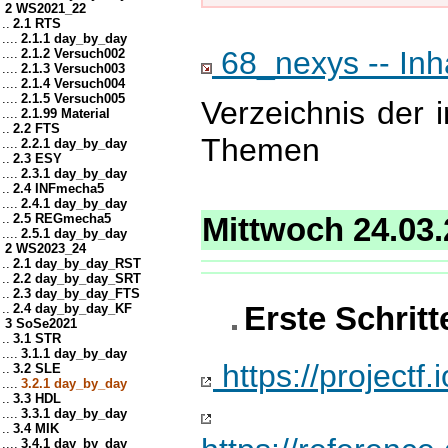
2 WS2021_22
..
2.1 RTS
....
2.1.1 day_by_day
68_nexys -- Inh
....
2.1.2 Versuch002
....
2.1.3 Versuch003
....
2.1.4 Versuch004
....
2.1.5 Versuch005
Verzeichnis der 
....
2.1.99 Material
..
2.2 FTS
Themen
....
2.2.1 day_by_day
..
2.3 ESY
....
2.3.1 day_by_day
..
2.4 INFmecha5
....
2.4.1 day_by_day
..
2.5 REGmecha5
Mittwoch 24.03
....
2.5.1 day_by_day
2 WS2023_24
..
2.1 day_by_day_RST
..
2.2 day_by_day_SRT
..
2.3 day_by_day_FTS
..
2.4 day_by_day_KF
Erste Schrit
3 SoSe2021
..
3.1 STR
....
3.1.1 day_by_day
https://projectf.
..
3.2 SLE
....
3.2.1 day_by_day
..
3.3 HDL
....
3.3.1 day_by_day
..
3.4 MIK
....
3.4.1 day_by_day