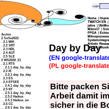
Login:
Login:
Home
Home
|
|
Impre
Impre
TWATCH EN
TWATCH EN
jahre
jahre
|
|
UbiMu
UbiMu
Mikro17
Mikro17
|
|
Sim
Sim
FPGA
FPGA
|
|
Echtz
Echtz
Archiv
Mikroprozes
Mikroprozes
2 SoSe2022
Systemintegra
Systemintegra
..
2.1 MIK
Artistic Resea
Artistic Resea
Day by Day
..
2.2 SRT
|
|
AOG
AOG
|
|
Musik
Musik
..
2.3 HDL
..
2.4 AUT
(EN google-translat
..
2.5 SLE
2 WS2020_21
..
2.1 RTS
(PL google-translate
....
2.1.1 day_by_day
..
2.2 IE
....
2.2.1 day_by_day
..
2.3 ES
..
2.4 EFSEE
Bitte packen S
....
2.4.1 day_by_day
..
2.5 KF
....
2.5.1 day_by_day
Arbeit damit im
....
2.5.2 Haikus
....
2.5.3 Haikus_en
sicher in die B
..
2.6 CC
....
2.6.1 day_by_day