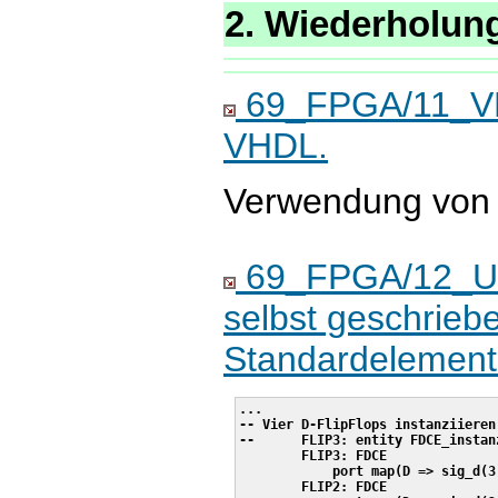
2. Wiederholun
69_FPGA/11_VHD
VHDL.
Verwendung von 
69_FPGA/12_UNI
selbst geschrieb
Standardelemente
...

-- Vier D-FlipFlops instanziieren

--	FLIP3: entity FDCE_instanz

	FLIP3: FDCE

	    port map(D => sig_d(3), C => clock1Hz, CLR => not all_reset, Q => sig_q(3), CE => eins);

	FLIP2: FDCE
