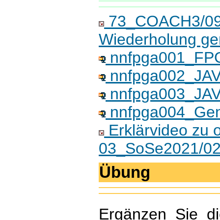
73_COACH3/09_A
Wiederholung ge
nnfpga001_FPG
nnfpga002_JAV
nnfpga003_JAVA
nnfpga004_Gen
Erklärvideo zu o
03_SoSe2021/02
Übung
Ergänzen Sie di