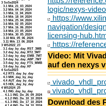
https://referenc
3 SoSe2024
..
3.1 Mik_21_03_2024
logic/nexys-vide
..
3.2 Mik_04_04_2024
..
3.3 Mik_11_04_2024
https://www.xil
..
3.4 Mik_18_04_2024
..
3.5 Mik_25_04_2024
..
3.6 Mik_02_05_2024
navigation/desig
..
3.7 Mik_16_06_2024
..
3.8 Mik_23_05_2024
licensing-hub.htm
..
3.9 Mik_30_05_2024
..
3.10 Mik_05_06_2024
..
3.11 Mik_13_06_2024
https://reference
3 WS2022_23
..
3.1 day_by_day_RST_3MB
..
3.2 day_by_day_RT2_5MT
Video: Mit Viva
..
3.3 day_by_day_EMB_7MT
..
3.4 day_by_day_ABP_7MT
auf den nexys v
..
3.5 day_by_day_FTS_MMB
..
3.6 day_by_day_KF
4 SoSe2023
..
4.2 RTS_day_by_day
..
4.3 MIK_day_by_day
vivado_vhdl_pr
..
4.4 AUT_day_by_day
..
4.5 HDL_day_by_day
4 WS2024_25
vivado_vhdl_pr
..
4.1 ING_day_by_day
....
4.1.1 ING_Do_26_09_2024
....
4.1.2 ING_Do_10_10_2024
Download des P
....
4.1.3 ING_Do_17_10_2024
....
4.1.4 ING_Do_24_10_2024