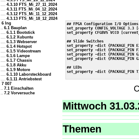
....
4.3.10 FTS_Mi_27_11_2024
....
4.3.11 FTS_Mi_04_12_2024
....
4.3.12 FTS_Mi_11_12_2024
....
4.3.13 FTS_Mi_18_12_2024
6 Ing
## FPGA Configuration I/O Options

..
6.1 Bauplan
set_property CONFIG_VOLTAGE 3.3 [
....
6.1.1 Bootstick
set_property CFGBVS VCCO [current_
....
6.1.2 Xubuntu
## Slide Switches

....
6.1.3 Webserver
set_property -dict {PACKAGE_PIN E
....
6.1.4 Hotspot
set_property -dict {PACKAGE_PIN F
....
6.1.5 Videostream
set_property -dict {PACKAGE_PIN G
....
6.1.6 Lampe
set_property -dict {PACKAGE_PIN G
....
6.1.7 Chassis
....
6.1.8 Akku
## LEDs

....
6.1.9 Motore
set_property -dict {PACKAGE_PIN T
....
6.1.10 Laborsteckboard
....
6.1.11 Antriebstest
7 007
C
..
7.1 Einschalten
..
7.2 Vorversuche
Mittwoch 31.03
Themen