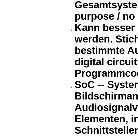
Gesamtsystem
purpose / no
Kann besser
werden. Stic
bestimmte A
digital circu
Programmcode
SoC -- Syste
Bildschirman
Audiosignalve
Elementen, i
Schnittstelle