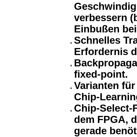
Geschwindigk
verbessern (b
Einbußen bei
Schnelles Tr
Erfordernis d
Backpropagat
fixed-point.
Varianten fü
Chip-Learning
Chip-Select-
dem FPGA, dam
gerade benöti