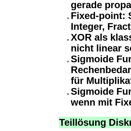
gerade propag
Fixed-point: S
Integer, Frac
XOR als klas
nicht linear 
Sigmoide Fun
Rechenbedarf
für Multiplik
Sigmoide Fun
wenn mit Fix
Teillösung Disk