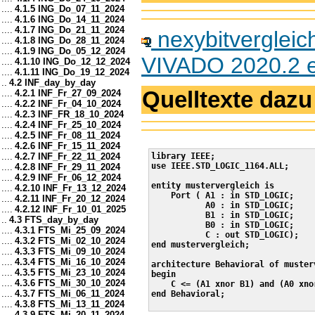
....
4.1.5 ING_Do_07_11_2024
....
4.1.6 ING_Do_14_11_2024
....
4.1.7 ING_Do_21_11_2024
nexybitvergleich
....
4.1.8 ING_Do_28_11_2024
....
4.1.9 ING_Do_05_12_2024
VIVADO 2020.2 er
....
4.1.10 ING_Do_12_12_2024
....
4.1.11 ING_Do_19_12_2024
..
4.2 INF_day_by_day
Quelltexte dazu
....
4.2.1 INF_Fr_27_09_2024
....
4.2.2 INF_Fr_04_10_2024
....
4.2.3 INF_FR_18_10_2024
....
4.2.4 INF_Fr_25_10_2024
....
4.2.5 INF_Fr_08_11_2024
....
4.2.6 INF_Fr_15_11_2024
....
4.2.7 INF_Fr_22_11_2024
library IEEE;

use IEEE.STD_LOGIC_1164.ALL;

....
4.2.8 INF_Fr_29_11_2024
....
4.2.9 INF_Fr_06_12_2024
entity mustervergleich is

....
4.2.10 INF_Fr_13_12_2024
    Port ( A1 : in STD_LOGIC;

....
4.2.11 INF_Fr_20_12_2024
           A0 : in STD_LOGIC;

....
4.2.12 INF_Fr_10_01_2025
           B1 : in STD_LOGIC;

..
4.3 FTS_day_by_day
           B0 : in STD_LOGIC;

....
4.3.1 FTS_Mi_25_09_2024
           C : out STD_LOGIC);

....
4.3.2 FTS_Mi_02_10_2024
end mustervergleich;

....
4.3.3 FTS_Mi_09_10_2024
....
4.3.4 FTS_Mi_16_10_2024
architecture Behavioral of musterv
....
4.3.5 FTS_Mi_23_10_2024
begin

....
4.3.6 FTS_Mi_30_10_2024
    C <= (A1 xnor B1) and (A0 xnor
....
4.3.7 FTS_Mi_06_11_2024
end Behavioral;

....
4.3.8 FTS_Mi_13_11_2024
....
4.3.9 FTS_Mi_20_11_2024