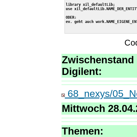
library xil_defaultLib;

use xil_defaultLib.NAME_DER_ENTITY
ODER:

ev. geht auch work.NAME_EIGENE_ENT
Co
Zwischenstand 
Digilent:
68_nexys/05_N
Mittwoch 28.04
Themen: