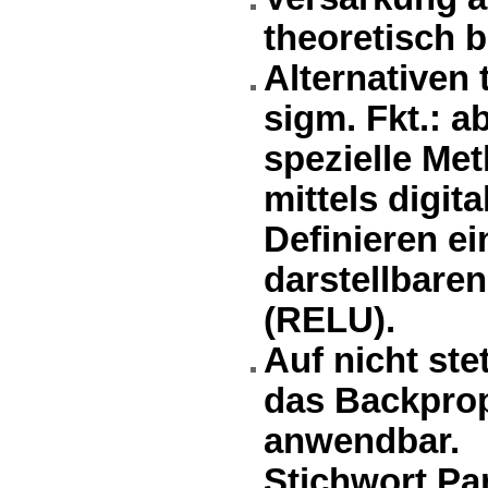
theoretisch 
Alternativen
sigm. Fkt.: a
spezielle Me
mittels digit
Definieren ei
darstellbaren
(RELU).
Auf nicht ste
das Backprop
anwendbar.
Stichwort Par