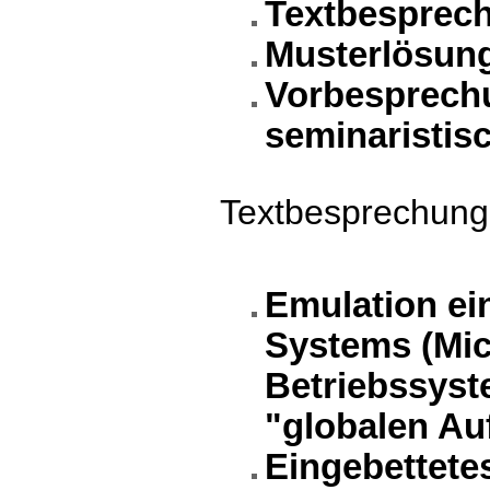
Textbesprec
Musterlösung
Vorbesprechu
seminaristis
Textbesprechung
Emulation ein
Systems (Mic
Betriebssyst
"globalen Au
Eingebettetes