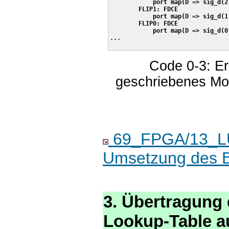
	    port map(D => sig_d(2), C => clock1Hz, CLR => not all_reset, Q => sig_q(2), CE => eins);

	FLIP1: FDCE

	    port map(D => sig_d(1), C => clock1Hz, CLR => not all_reset, Q => sig_q(1), CE => eins);

	FLIP0: FDCE

	    port map(D => sig_d(0), C => clock1Hz, CLR => not all_reset, Q => sig_q(0), CE => eins);

...

Code 0-3: Ers
geschriebenes Mod
69_FPGA/13_LUT
Umsetzung des Bi
3. Übertragung 
Lookup-Table a