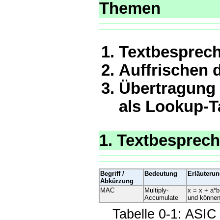
Themen
Textbesprec
Auffrischen 
Übertragung 
als Lookup-T
1. Textbesprec
Begriff /
Bedeutung
Erläuteru
Abkürzung
MAC
Multiply-
x = x + a*b
Accumulate
und können
Tabelle 0-1: ASIC