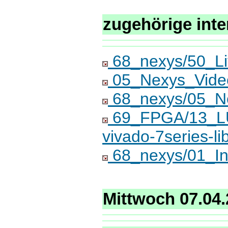
zugehörige inte
68_nexys/50_Lit
05_Nexys_Video
68_nexys/05_N
69_FPGA/13_LUT 
vivado-7series-li
68_nexys/01_Ins
Mittwoch 07.04