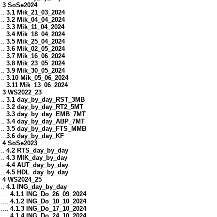
3 SoSe2024
..
3.1 Mik_21_03_2024
..
3.2 Mik_04_04_2024
..
3.3 Mik_11_04_2024
..
3.4 Mik_18_04_2024
..
3.5 Mik_25_04_2024
..
3.6 Mik_02_05_2024
..
3.7 Mik_16_06_2024
..
3.8 Mik_23_05_2024
..
3.9 Mik_30_05_2024
..
3.10 Mik_05_06_2024
..
3.11 Mik_13_06_2024
3 WS2022_23
..
3.1 day_by_day_RST_3MB
..
3.2 day_by_day_RT2_5MT
..
3.3 day_by_day_EMB_7MT
..
3.4 day_by_day_ABP_7MT
..
3.5 day_by_day_FTS_MMB
..
3.6 day_by_day_KF
4 SoSe2023
..
4.2 RTS_day_by_day
..
4.3 MIK_day_by_day
..
4.4 AUT_day_by_day
..
4.5 HDL_day_by_day
4 WS2024_25
..
4.1 ING_day_by_day
....
4.1.1 ING_Do_26_09_2024
....
4.1.2 ING_Do_10_10_2024
....
4.1.3 ING_Do_17_10_2024
....
4.1.4 ING_Do_24_10_2024