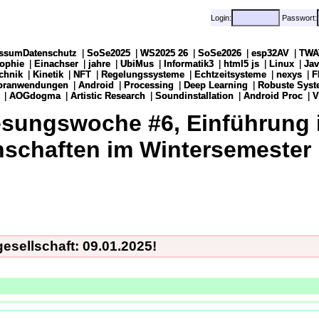
Login:
Login:
Passwort:
Passwort:
ssumDatenschutz
ssumDatenschutz
|
|
SoSe2025
SoSe2025
|
|
WS2025 26
WS2025 26
|
|
SoSe2026
SoSe2026
|
|
esp32AV
esp32AV
|
|
TWA
TWA
sophie
sophie
|
|
Einachser
Einachser
|
|
jahre
jahre
|
|
UbiMus
UbiMus
|
|
Informatik3
Informatik3
|
|
html5 js
html5 js
|
|
Linux
Linux
|
|
Jav
Jav
chnik
chnik
|
|
Kinetik
Kinetik
|
|
NFT
NFT
|
|
Regelungssysteme
Regelungssysteme
|
|
Echtzeitsysteme
Echtzeitsysteme
|
|
nexys
nexys
|
|
F
F
soranwendungen
soranwendungen
|
|
Android
Android
|
|
Processing
Processing
|
|
Deep Learning
Deep Learning
|
|
Robuste Syst
Robuste Syst
|
|
AOGdogma
AOGdogma
|
|
Artistic Research
Artistic Research
|
|
Soundinstallation
Soundinstallation
|
|
Android Proc
Android Proc
|
|
V
V
lesungswoche #6, Einführung 
nschaften im Wintersemester
esellschaft: 09.01.2025!