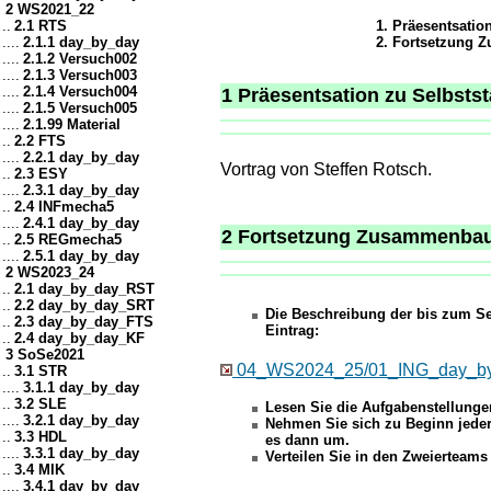
2 WS2021_22
..
2.1 RTS
Präesentsation
....
2.1.1 day_by_day
Fortsetzung Z
....
2.1.2 Versuch002
....
2.1.3 Versuch003
....
2.1.4 Versuch004
1 Präesentsation zu Selbstst
....
2.1.5 Versuch005
....
2.1.99 Material
..
2.2 FTS
....
2.2.1 day_by_day
Vortrag von Steffen Rotsch.
..
2.3 ESY
....
2.3.1 day_by_day
..
2.4 INFmecha5
....
2.4.1 day_by_day
2 Fortsetzung Zusammenbau 
..
2.5 REGmecha5
....
2.5.1 day_by_day
2 WS2023_24
..
2.1 day_by_day_RST
..
2.2 day_by_day_SRT
Die Beschreibung der bis zum S
..
2.3 day_by_day_FTS
Eintrag:
..
2.4 day_by_day_KF
3 SoSe2021
04_WS2024_25/01_ING_day_by
..
3.1 STR
....
3.1.1 day_by_day
..
3.2 SLE
Lesen Sie die Aufgabenstellunge
....
3.2.1 day_by_day
Nehmen Sie sich zu Beginn jeder 
..
3.3 HDL
es dann um.
....
3.3.1 day_by_day
Verteilen Sie in den Zweierteams 
..
3.4 MIK
....
3.4.1 day_by_day