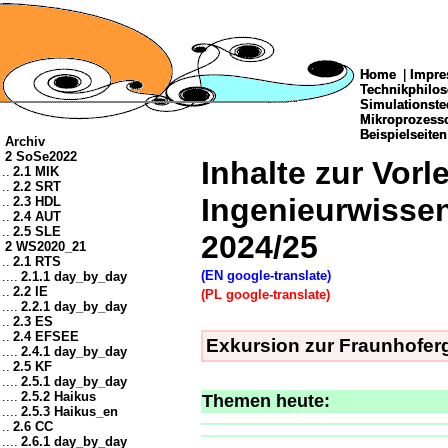
Home
Home
|
|
Impre
Impre
Technikphilo
Technikphilo
Simulationste
Simulationste
Mikroprozes
Mikroprozes
Beispielseiten
Beispielseiten
Archiv
2 SoSe2022
Inhalte zur Vor
..
2.1 MIK
..
2.2 SRT
Ingenieurwisse
..
2.3 HDL
..
2.4 AUT
..
2.5 SLE
2024/25
2 WS2020_21
..
2.1 RTS
(EN google-translate)
....
2.1.1 day_by_day
..
2.2 IE
(PL google-translate)
....
2.2.1 day_by_day
..
2.3 ES
..
2.4 EFSEE
Exkursion zur Fraunhoferg
....
2.4.1 day_by_day
..
2.5 KF
....
2.5.1 day_by_day
....
2.5.2 Haikus
Themen heute:
....
2.5.3 Haikus_en
..
2.6 CC
....
2.6.1 day_by_day