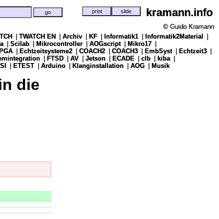
kramann.info
kramann.info
© Guido Kramann
© Guido Kramann
TCH
TCH
|
|
TWATCH EN
TWATCH EN
|
|
Archiv
Archiv
|
|
KF
KF
|
|
Informatik1
Informatik1
|
|
Informatik2Material
Informatik2Material
|
|
a
a
|
|
Scilab
Scilab
|
|
Mikrocontroller
Mikrocontroller
|
|
AOGscript
AOGscript
|
|
Mikro17
Mikro17
|
|
PGA
PGA
|
|
Echtzeitsysteme2
Echtzeitsysteme2
|
|
COACH2
COACH2
|
|
COACH3
COACH3
|
|
EmbSyst
EmbSyst
|
|
Echtzeit3
Echtzeit3
|
|
emintegration
emintegration
|
|
FTSD
FTSD
|
|
AV
AV
|
|
Jetson
Jetson
|
|
ECADE
ECADE
|
|
clb
clb
|
|
kiba
kiba
|
|
SI
SI
|
|
ETEST
ETEST
|
|
Arduino
Arduino
|
|
Klanginstallation
Klanginstallation
|
|
AOG
AOG
|
|
Musik
Musik
in die