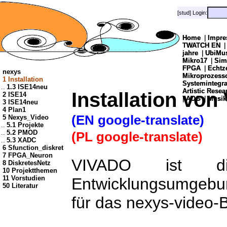
[stud] Login:
[stud] Login:
Home
Home
|
|
Impre
Impre
TWATCH EN
TWATCH EN
jahre
jahre
|
|
UbiMu
UbiMu
Mikro17
Mikro17
|
|
Sim
Sim
FPGA
FPGA
|
|
Echtz
Echtz
nexys
Mikroprozes
Mikroprozes
1 Installation
Systemintegra
Systemintegra
..
1.3 ISE14neu
Artistic Resea
Artistic Resea
Installation vo
2 ISE14
|
|
AOG
AOG
|
|
Musik
Musik
3 ISE14neu
4 Plan1
(EN google-translate)
5 Nexys_Video
..
5.1 Projekte
..
5.2 PMOD
(PL google-translate)
..
5.3 XADC
6 Sfunction_diskret
7 FPGA_Neuron
VIVADO ist d
8 DiskretesNetz
10 Projektthemen
11 Vorstudien
Entwicklungsumgebu
50 Literatur
für das nexys-video-