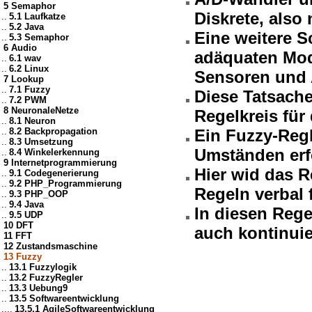
5 Semaphor
Diskrete, also 
..
5.1 Laufkatze
..
5.2 Java
Eine weitere S
..
5.3 Semaphor
6 Audio
adäquaten Mode
..
6.1 wav
..
6.2 Linux
Sensoren und 
7 Lookup
..
7.1 Fuzzy
Diese Tatsach
..
7.2 PWM
8 NeuronaleNetze
Regelkreis für
..
8.1 Neuron
..
8.2 Backpropagation
Ein Fuzzy-Reg
..
8.3 Umsetzung
Umständen erf
..
8.4 Winkelerkennung
9 Internetprogrammierung
Hier wid das 
..
9.1 Codegenerierung
..
9.2 PHP_Programmierung
Regeln verbal 
..
9.3 PHP_OOP
..
9.4 Java
In diesen Rege
..
9.5 UDP
10 DFT
auch kontinui
11 FFT
12 Zustandsmaschine
13 Fuzzy
..
13.1 Fuzzylogik
..
13.2 FuzzyRegler
..
13.3 Uebung9
..
13.5 Softwareentwicklung
....
13.5.1 AgileSoftwareentwicklung