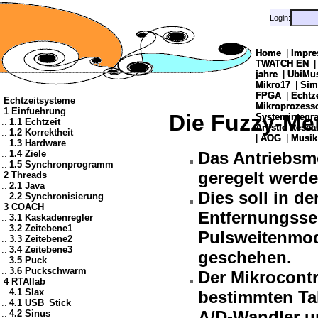
Login:
Login:
Home
Home
|
|
Impre
Impre
TWATCH EN
TWATCH EN
jahre
jahre
|
|
UbiMu
UbiMu
Mikro17
Mikro17
|
|
Sim
Sim
FPGA
FPGA
|
|
Echtz
Echtz
Echtzeitsysteme
Mikroprozes
Mikroprozes
1 Einfuehrung
Die Fuzzy-Me
Systemintegra
Systemintegra
..
1.1 Echtzeit
Artistic Resea
Artistic Resea
..
1.2 Korrektheit
|
|
AOG
AOG
|
|
Musik
Musik
..
1.3 Hardware
..
1.4 Ziele
Das Antriebsm
..
1.5 Synchronprogramm
geregelt werde
2 Threads
..
2.1 Java
Dies soll in de
..
2.2 Synchronisierung
3 COACH
Entfernungsse
..
3.1 Kaskadenregler
..
3.2 Zeitebene1
Pulsweitenmod
..
3.3 Zeitebene2
..
3.4 Zeitebene3
geschehen.
..
3.5 Puck
..
3.6 Puckschwarm
Der Mikrocontro
4 RTAIlab
..
4.1 Slax
bestimmten Ta
..
4.1 USB_Stick
A/D-Wandler u
..
4.2 Sinus