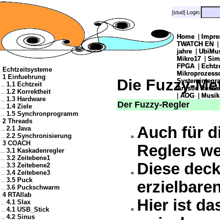
[stud] Login:
[stud] Login:
Home
Home
|
|
Impre
Impre
TWATCH EN
TWATCH EN
jahre
jahre
|
|
UbiMu
UbiMu
Mikro17
Mikro17
|
|
Sim
Sim
FPGA
FPGA
|
|
Echtz
Echtz
Echtzeitsysteme
Mikroprozes
Mikroprozes
1 Einfuehrung
Die Fuzzy-Me
Systemintegra
Systemintegra
..
1.1 Echtzeit
Artistic Resea
Artistic Resea
..
1.2 Korrektheit
|
|
AOG
AOG
|
|
Musik
Musik
..
1.3 Hardware
Der Fuzzy-Regler
..
1.4 Ziele
..
1.5 Synchronprogramm
2 Threads
Auch für d
..
2.1 Java
..
2.2 Synchronisierung
3 COACH
Reglers we
..
3.1 Kaskadenregler
..
3.2 Zeitebene1
Diese deck
..
3.3 Zeitebene2
..
3.4 Zeitebene3
..
3.5 Puck
erzielbare
..
3.6 Puckschwarm
4 RTAIlab
Hier ist da
..
4.1 Slax
..
4.1 USB_Stick
..
4.2 Sinus