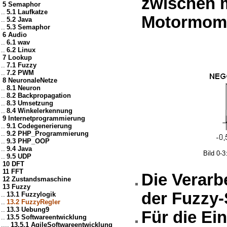
zwischen 
5 Semaphor
..
5.1 Laufkatze
Motormom
..
5.2 Java
..
5.3 Semaphor
6 Audio
..
6.1 wav
..
6.2 Linux
7 Lookup
..
7.1 Fuzzy
..
7.2 PWM
8 NeuronaleNetze
..
8.1 Neuron
..
8.2 Backpropagation
..
8.3 Umsetzung
..
8.4 Winkelerkennung
9 Internetprogrammierung
..
9.1 Codegenerierung
..
9.2 PHP_Programmierung
..
9.3 PHP_OOP
..
9.4 Java
Bild 0-
..
9.5 UDP
10 DFT
11 FFT
Die Verarb
12 Zustandsmaschine
13 Fuzzy
der Fuzzy-
..
13.1 Fuzzylogik
..
13.2 FuzzyRegler
..
13.3 Uebung9
Für die Ei
..
13.5 Softwareentwicklung
....
13.5.1 AgileSoftwareentwicklung