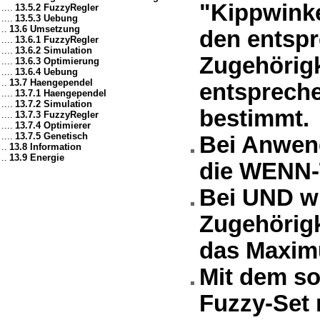
"Kippwinke
....
13.5.2 FuzzyRegler
....
13.5.3 Uebung
..
13.6 Umsetzung
den entspr
....
13.6.1 FuzzyRegler
....
13.6.2 Simulation
Zugehörigk
....
13.6.3 Optimierung
....
13.6.4 Uebung
..
13.7 Haengependel
entspreche
....
13.7.1 Haengependel
....
13.7.2 Simulation
bestimmt.
....
13.7.3 FuzzyRegler
....
13.7.4 Optimierer
....
13.7.5 Genetisch
Bei Anwen
..
13.8 Information
..
13.9 Energie
die WENN-T
Bei UND w
Zugehörig
das Maxim
Mit dem so
Fuzzy-Set 