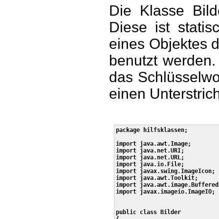
Die Klasse Bild
Diese ist stat
eines Objektes 
benutzt werden. 
das Schlüsselwor
einen Unterstrich
package hilfsklassen;

import java.awt.Image;

import java.net.URI;

import java.net.URL;

import java.io.File;

import javax.swing.ImageIcon;

import java.awt.Toolkit;

import java.awt.image.Buffered
import javax.imageio.ImageIO;

public class Bilder
