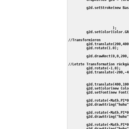
         g2d.setStroke(new Bas
                              
                              
                              
                              
                      ); 

         g2d.setColor(Color.GRE
//Transformieren

         g2d.translate(200,400
         g2d.rotate(1.0);   

         g2d.drawRect(0,0,200,1
//Letzte Transformation rückgä
         g2d.rotate(-1.0);   

         g2d.translate(-200,-4
         g2d.translate(400,100
         g2d.setColor(new Colo
         g2d.setFont(new Font(
         g2d.rotate(-Math.PI*0
         g2d.drawString("huhu"
         g2d.rotate(-Math.PI*0
         g2d.drawString("huhu"
         g2d.rotate(-Math.PI*0
         g2d.drawString("huhu"