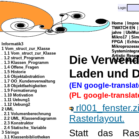
Login:
Login:
Home
Home
|
|
Impre
Impre
TWATCH EN
TWATCH EN
jahre
jahre
|
|
UbiMu
UbiMu
Mikro17
Mikro17
|
|
Sim
Sim
FPGA
FPGA
|
|
Echtz
Echtz
Informatik3
Mikroprozes
Mikroprozes
1 Vom_struct_zur_Klasse
Systemintegra
Systemintegra
..
1.1 Vom_struct_zur_Klasse
Die Verwend
Artistic Resea
Artistic Resea
..
1.2 struct_Programm
|
|
AOG
AOG
|
|
Musik
Musik
..
1.3 Klassen_Programm
..
1.4 Offene_Fragen
Laden und D
..
1.5 Historie
..
1.6 Objektabstraktion
..
1.7 OO_Kundenverwaltung
(EN google-translat
..
1.8 Objektfaehigkeiten
..
1.9 Formatierung
(PL google-translat
..
1.10 Motivation
..
1.11 Uebung1
..
1.12 Uebung2
rl001_fenster.z
2 UML
..
2.1 Volumenberechnung
Rasterlayout.
..
2.2 UML_Klassendiagramm
..
2.3 Konstruktor
..
2.4 Statische_Variable
Statt das Ras
3 Strings
..
3.1 Klassenbibliotheken