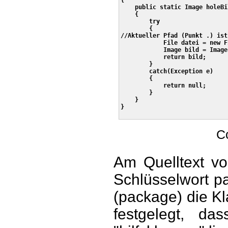
{

    public static Image holeBi
    {

        try

        {

//Aktueller Pfad (Punkt .) ist
            File datei = new F
            Image bild = Image
            return bild;

        }

        catch(Exception e)

        {

            return null;

        }

    }   

}

Co
Am Quelltext vo
Schlüsselwort p
(package) die Kl
festgelegt, d