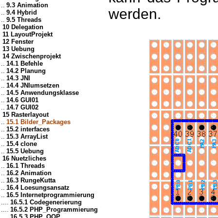
..
9.3 Animation
werden.
..
9.4 Hybrid
..
9.5 Threads
10 Delegation
11 LayoutProjekt
12 Fenster
13 Uebung
14 Zwischenprojekt
..
14.1 Befehle
..
14.2 Planung
..
14.3 JNI
..
14.4 JNIumsetzen
..
14.5 Anwendungsklasse
..
14.6 GUI01
..
14.7 GUI02
15 Rasterlayout
..
15.1 Bilder_Packages
..
15.2 interfaces
..
15.3 ArrayList
..
15.4 clone
..
15.5 Uebung
16 Nuetzliches
..
16.1 Threads
..
16.2 Animation
..
16.3 RungeKutta
..
16.4 Loesungsansatz
..
16.5 Internetprogrammierung
....
16.5.1 Codegenerierung
....
16.5.2 PHP_Programmierung
....
16.5.3 PHP_OOP