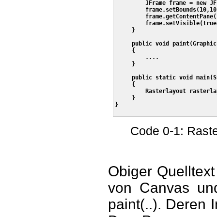
         JFrame frame = new JF
         frame.setBounds(10,10
         frame.getContentPane(
         frame.setVisible(true
     }

     public void paint(Graphics
     {         

         ....

     }

     public static void main(S
     {

         Rasterlayout rasterla
     }

}

Code 0-1: Raste
Obiger Quelltext
von Canvas und
paint(..). Deren I