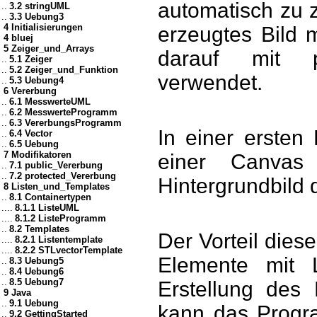
automatisch zu z
..
3.2 stringUML
..
3.3 Uebung3
4 Initialisierungen
erzeugtes Bild 
4 bluej
5 Zeiger_und_Arrays
darauf mit pa
..
5.1 Zeiger
..
5.2 Zeiger_und_Funktion
verwendet.
..
5.3 Uebung4
6 Vererbung
..
6.1 MesswerteUML
..
6.2 MesswerteProgramm
..
6.3 VererbungsProgramm
In einer ersten
..
6.4 Vector
..
6.5 Uebung
7 Modifikatoren
einer Canvas
..
7.1 public_Vererbung
..
7.2 protected_Vererbung
Hintergrundbild d
8 Listen_und_Templates
..
8.1 Containertypen
....
8.1.1 ListeUML
....
8.1.2 ListeProgramm
..
8.2 Templates
Der Vorteil diese
....
8.2.1 Listentemplate
....
8.2.2 STLvectorTemplate
Elemente mit 
..
8.3 Uebung5
..
8.4 Uebung6
..
8.5 Uebung7
Erstellung des
9 Java
..
9.1 Uebung
kann das Progra
..
9.2 GettingStarted