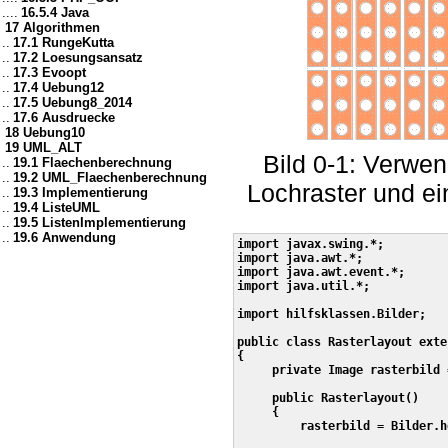
....
16.5.4 Java
17 Algorithmen
..
17.1 RungeKutta
..
17.2 Loesungsansatz
..
17.3 Evoopt
..
17.4 Uebung12
..
17.5 Uebung8_2014
..
17.6 Ausdruecke
18 Uebung10
19 UML_ALT
Bild 0-1: Verwen
..
19.1 Flaechenberechnung
..
19.2 UML_Flaechenberechnung
Lochraster und ei
..
19.3 Implementierung
..
19.4 ListeUML
..
19.5 ListenImplementierung
..
19.6 Anwendung
import javax.swing.*;

import java.awt.*;

import java.awt.event.*;

import java.util.*;

import hilfsklassen.Bilder;

public class Rasterlayout exte
{

     private Image rasterbild 
     public Rasterlayout()

     {

         rasterbild = Bilder.h