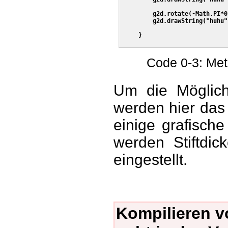
         g2d.rotate(-Math.PI*0
         g2d.drawString("huhu"
     }

Code 0-3: Meth
Um die Möglich
werden hier das 
einige grafisch
werden Stiftdick
eingestellt.
Kompilieren vo