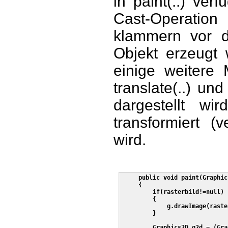
in paint(..) ve
Cast-Operati
klammern vor da
Objekt erzeugt 
einige weitere 
translate(..) un
dargestellt w
transformiert (
wird.
     public void paint(Graphics
     {         

         if(rasterbild!=null)

         {

             g.drawImage(raste
         }

         Graphics2D g2d = (Gra