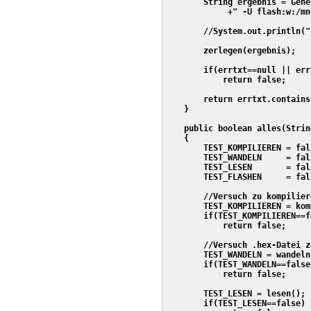
        String ergebnis = Gene
             +" -U flash:w:/mn
        //System.out.println("
        zerlegen(ergebnis);

        if(errtxt==null || err
            return false;

        return errtxt.contains
    }

    public boolean alles(Strin
    {

        TEST_KOMPILIEREN = fals
        TEST_WANDELN     = fals
        TEST_LESEN       = fals
        TEST_FLASHEN     = fals
        //Versuch zu kompiliere
        TEST_KOMPILIEREN = kom
        if(TEST_KOMPILIEREN==fa
            return false;

        //Versuch .hex-Datei z
        TEST_WANDELN = wandeln(
        if(TEST_WANDELN==false)
            return false;

        TEST_LESEN = lesen();

        if(TEST_LESEN==false)
