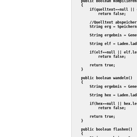
    public boolean kompilieren
    {

        if(quelltext==null || 
            return false;

        //Quelltext abspeichern
        String erg = Speichern
        String ergebnis = Gene
        String elf = Laden.lad
        if(elf==null || elf.le
            return false;

        return true;

    }

    public boolean wandeln()

    {

        String ergebnis = Gene
        String hex = Laden.lad
        if(hex==null || hex.le
            return false;

        return true;

    }

    public boolean flashen()

    {
