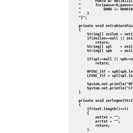
    "       PORTD &= 0b1101111
    "       for(pause=0;pause<
    "           DDRD |= 0b0010
    "   }                     
    "}";

    private void extrahiereFuse
    {

        String[] zeilen = outt
        if(zeilen==null || zei
            return;

        String[] spl    = zeil
        String[] sph    = zeil
        if(spl==null || sph==n
            return;

        HFUSE_IST = sph[sph.le
        LFUSE_IST = spl[spl.le
        System.out.println("HF
        System.out.println("LF
    } 

    private void zerlegen(Stri
    {

        if(text.length()<=5)

        {

            outtxt = "";

            errtxt = "";

            return;

        }        
