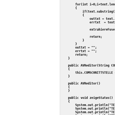
        for(int i=0;i<text.len
        {

            if(text.substring(
            {

                outtxt = text.
                errtxt  = text
                extrahiereFuses
                return;

            }

        }

        outtxt = "";

        errtxt = "";

        return;

    }

    public AVReditor(String CO
    {

        this.COMSCHNITTSTELLE 
    }

    public AVReditor()

    {

    }  

    public void zeigeStatus()

    {

        System.out.println("TE
        System.out.println("TE
        System.out.println("TE