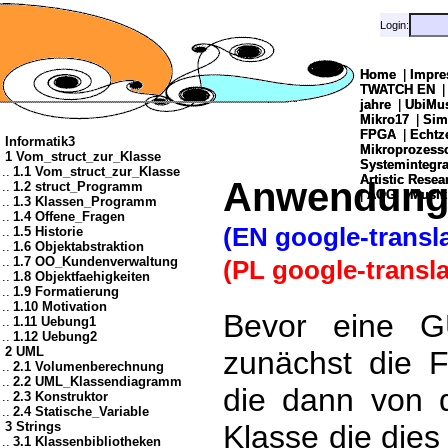
Login:
Login:
Home
Home
|
|
Impre
Impre
TWATCH EN
TWATCH EN
jahre
jahre
|
|
UbiMu
UbiMu
Mikro17
Mikro17
|
|
Sim
Sim
FPGA
FPGA
|
|
Echtz
Echtz
Informatik3
Mikroprozes
Mikroprozes
1 Vom_struct_zur_Klasse
Systemintegra
Systemintegra
..
1.1 Vom_struct_zur_Klasse
Artistic Resea
Artistic Resea
Anwendung
..
1.2 struct_Programm
|
|
AOG
AOG
|
|
Musik
Musik
..
1.3 Klassen_Programm
..
1.4 Offene_Fragen
(EN google-transla
..
1.5 Historie
..
1.6 Objektabstraktion
..
1.7 OO_Kundenverwaltung
(PL google-transla
..
1.8 Objektfaehigkeiten
..
1.9 Formatierung
..
1.10 Motivation
Bevor eine GUI
..
1.11 Uebung1
..
1.12 Uebung2
2 UML
zunächst die F
..
2.1 Volumenberechnung
..
2.2 UML_Klassendiagramm
die dann von d
..
2.3 Konstruktor
..
2.4 Statische_Variable
3 Strings
Klasse die dies
..
3.1 Klassenbibliotheken