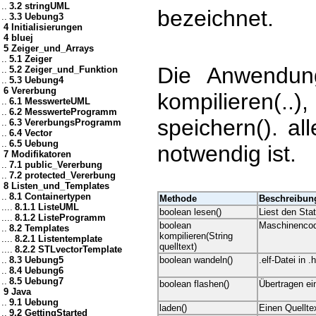
..
3.2 stringUML
bezeichnet.
..
3.3 Uebung3
4 Initialisierungen
4 bluej
5 Zeiger_und_Arrays
..
5.1 Zeiger
Die Anwendungs
..
5.2 Zeiger_und_Funktion
..
5.3 Uebung4
6 Vererbung
kompilieren(.
..
6.1 MesswerteUML
..
6.2 MesswerteProgramm
speichern(). al
..
6.3 VererbungsProgramm
..
6.4 Vector
..
6.5 Uebung
notwendig ist.
7 Modifikatoren
..
7.1 public_Vererbung
..
7.2 protected_Vererbung
8 Listen_und_Templates
..
8.1 Containertypen
Methode
Beschreibun
....
8.1.1 ListeUML
boolean lesen()
Liest den Sta
....
8.1.2 ListeProgramm
boolean
Maschinencode
..
8.2 Templates
kompilieren(String
....
8.2.1 Listentemplate
quelltext)
....
8.2.2 STLvectorTemplate
..
8.3 Uebung5
boolean wandeln()
.elf-Datei in 
..
8.4 Uebung6
..
8.5 Uebung7
boolean flashen()
Übertragen ein
9 Java
..
9.1 Uebung
laden()
Einen Quellte
..
9.2 GettingStarted