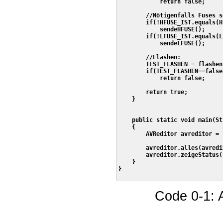
            return false;

        //Nötigenfalls Fuses s
        if(!HFUSE_IST.equals(H
            sendeHFUSE();

        if(!LFUSE_IST.equals(L
            sendeLFUSE();

        //Flashen:

        TEST_FLASHEN = flashen(
        if(TEST_FLASHEN==false)
            return false;

        return true;

    }

    public static void main(St
    {

        AVReditor avreditor = 
        avreditor.alles(avredi
        avreditor.zeigeStatus()
    }

}

Code 0-1: 