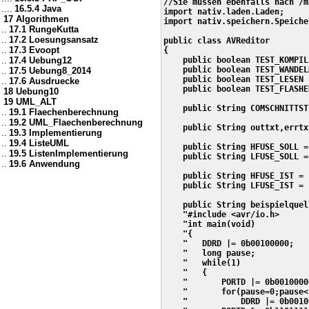
//Sie müssen ebenfalls nach /m
....
16.5.4 Java
import nativ.laden.Laden;

17 Algorithmen
import nativ.speichern.Speicher
..
17.1 RungeKutta
..
17.2 Loesungsansatz
public class AVReditor

..
17.3 Evoopt
{

..
17.4 Uebung12
    public boolean TEST_KOMPIL
    public boolean TEST_WANDEL
..
17.5 Uebung8_2014
    public boolean TEST_LESEN 
..
17.6 Ausdruecke
    public boolean TEST_FLASHE
18 Uebung10
19 UML_ALT
    public String COMSCHNITTST
..
19.1 Flaechenberechnung
..
19.2 UML_Flaechenberechnung
    public String outtxt,errtxt
..
19.3 Implementierung
..
19.4 ListeUML
    public String HFUSE_SOLL =
..
19.5 ListenImplementierung
    public String LFUSE_SOLL =
..
19.6 Anwendung
    public String HFUSE_IST = "
    public String LFUSE_IST = "
    public String beispielquel
    "#include <avr/io.h>      
    "int main(void)           
    "{                        
    "   DDRD |= 0b00100000;   
    "   long pause;           
    "   while(1)              
    "   {                     
    "       PORTD |= 0b0010000
    "       for(pause=0;pause<
    "           DDRD |= 0b0010