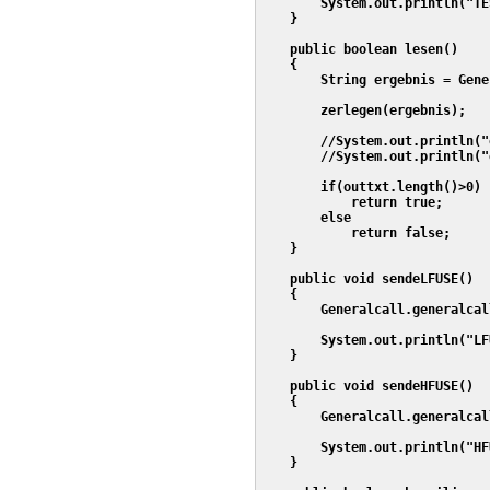
        System.out.println("TE
    }

    public boolean lesen()

    {

        String ergebnis = Gene
                              
        zerlegen(ergebnis);

        //System.out.println("
        //System.out.println("
        if(outtxt.length()>0)

            return true;

        else

            return false;

    }

    public void sendeLFUSE()

    {

        Generalcall.generalcal
                              
        System.out.println("LF
    }

    public void sendeHFUSE()

    {

        Generalcall.generalcal
                              
        System.out.println("HF
    }
