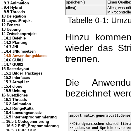
speichern()
Einen Quellte
..
9.3 Animation
..
9.4 Hybrid
alles()
Alles, was nöt
..
9.5 Threads
Mikrocontroll
10 Delegation
Tabelle 0-1: Umz
11 LayoutProjekt
12 Fenster
13 Uebung
14 Zwischenprojekt
Hinzu kommen 
..
14.1 Befehle
..
14.2 Planung
wieder das Str
..
14.3 JNI
..
14.4 JNIumsetzen
..
14.5 Anwendungsklasse
trennen.
..
14.6 GUI01
..
14.7 GUI02
15 Rasterlayout
..
15.1 Bilder_Packages
..
15.2 interfaces
Die Anwendun
..
15.3 ArrayList
..
15.4 clone
bezeichnet wer
..
15.5 Uebung
16 Nuetzliches
..
16.1 Threads
..
16.2 Animation
..
16.3 RungeKutta
..
16.4 Loesungsansatz
import nativ.generalcall.Gener
..
16.5 Internetprogrammierung
....
16.5.1 Codegenerierung
//Die dynamischen shared librar
....
16.5.2 PHP_Programmierung
//Laden.so und Speichern.so wu
....
16.5.3 PHP_OOP