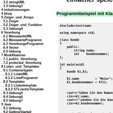
..
3.2 stringUML
..
3.3 Uebung3
4 Initialisierungen
Programmbeispiel mit Kla
4 bluej
5 Zeiger_und_Arrays
..
5.1 Zeiger
..
5.2 Zeiger_und_Funktion
#include<iostream>

..
5.3 Uebung4
6 Vererbung
using namespace std;

..
6.1 MesswerteUML
..
6.2 MesswerteProgramm
class kunde

{

..
6.3 VererbungsProgramm
    public:

..
6.4 Vector
        string name;

..
6.5 Uebung
        int    kundennummer;

7 Modifikatoren
};

..
7.1 public_Vererbung
..
7.2 protected_Vererbung
int main(void)

8 Listen_und_Templates
{

..
8.1 Containertypen
    kunde k1,k2;

....
8.1.1 ListeUML
....
8.1.2 ListeProgramm
    k1.name         = "Meier";

..
8.2 Templates
    k1.kundennummer = 4711;

....
8.2.1 Listentemplate
....
8.2.2 STLvectorTemplate
..
8.3 Uebung5
    cout<<"Geben Sie den Namen
    cin>>k2.name;

..
8.4 Uebung6
    cout<<"\nGeben Sie die Kun
..
8.5 Uebung7
    cin>>k2.kundennummer;

9 Java
..
9.1 Uebung
..
9.2 GettingStarted