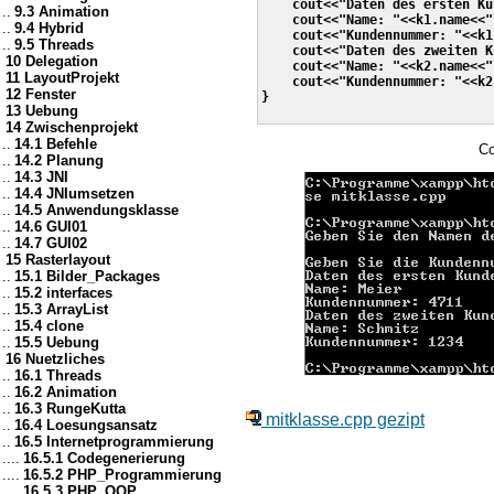
    cout<<"Daten des ersten Ku
..
9.3 Animation
    cout<<"Name: "<<k1.name<<"\
..
9.4 Hybrid
    cout<<"Kundennummer: "<<k1
..
9.5 Threads
    cout<<"Daten des zweiten K
10 Delegation
    cout<<"Name: "<<k2.name<<"\
11 LayoutProjekt
    cout<<"Kundennummer: "<<k2
12 Fenster
}

13 Uebung
14 Zwischenprojekt
..
14.1 Befehle
Co
..
14.2 Planung
..
14.3 JNI
..
14.4 JNIumsetzen
..
14.5 Anwendungsklasse
..
14.6 GUI01
..
14.7 GUI02
15 Rasterlayout
..
15.1 Bilder_Packages
..
15.2 interfaces
..
15.3 ArrayList
..
15.4 clone
..
15.5 Uebung
16 Nuetzliches
..
16.1 Threads
..
16.2 Animation
..
16.3 RungeKutta
mitklasse.cpp gezipt
..
16.4 Loesungsansatz
..
16.5 Internetprogrammierung
....
16.5.1 Codegenerierung
....
16.5.2 PHP_Programmierung
....
16.5.3 PHP_OOP