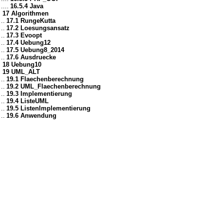
....
16.5.4 Java
17 Algorithmen
..
17.1 RungeKutta
..
17.2 Loesungsansatz
..
17.3 Evoopt
..
17.4 Uebung12
..
17.5 Uebung8_2014
..
17.6 Ausdruecke
18 Uebung10
19 UML_ALT
..
19.1 Flaechenberechnung
..
19.2 UML_Flaechenberechnung
..
19.3 Implementierung
..
19.4 ListeUML
..
19.5 ListenImplementierung
..
19.6 Anwendung