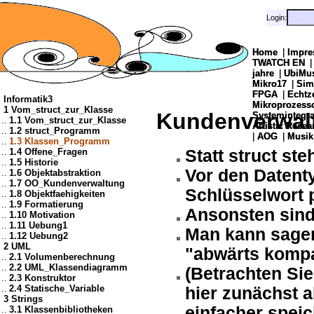
Login:
Login:
Home
Home
|
|
Impre
Impre
TWATCH EN
TWATCH EN
jahre
jahre
|
|
UbiMu
UbiMu
Mikro17
Mikro17
|
|
Sim
Sim
FPGA
FPGA
|
|
Echtz
Echtz
Informatik3
Mikroprozes
Mikroprozes
1 Vom_struct_zur_Klasse
Kundenverwalt
Systemintegra
Systemintegra
..
1.1 Vom_struct_zur_Klasse
Artistic Resea
Artistic Resea
..
1.2 struct_Programm
|
|
AOG
AOG
|
|
Musik
Musik
..
1.3 Klassen_Programm
..
1.4 Offene_Fragen
Statt struct st
..
1.5 Historie
Vor den Datent
..
1.6 Objektabstraktion
..
1.7 OO_Kundenverwaltung
Schlüsselwort p
..
1.8 Objektfaehigkeiten
..
1.9 Formatierung
Ansonsten sind
..
1.10 Motivation
..
1.11 Uebung1
Man kann sagen
..
1.12 Uebung2
2 UML
"abwärts kompa
..
2.1 Volumenberechnung
..
2.2 UML_Klassendiagramm
(Betrachten Sie
..
2.3 Konstruktor
..
2.4 Statische_Variable
hier zunächst a
3 Strings
einfacher speic
..
3.1 Klassenbibliotheken