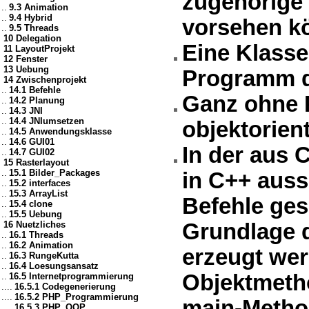
zugehörige 
..
9.3 Animation
..
9.4 Hybrid
vorsehen k
..
9.5 Threads
10 Delegation
Eine Klasse
11 LayoutProjekt
12 Fenster
13 Uebung
Programm d
14 Zwischenprojekt
..
14.1 Befehle
Ganz ohne 
..
14.2 Planung
..
14.3 JNI
..
14.4 JNIumsetzen
objektorien
..
14.5 Anwendungsklasse
..
14.6 GUI01
In der aus 
..
14.7 GUI02
15 Rasterlayout
..
15.1 Bilder_Packages
in C++ auss
..
15.2 interfaces
..
15.3 ArrayList
Befehle ges
..
15.4 clone
..
15.5 Uebung
16 Nuetzliches
Grundlage d
..
16.1 Threads
..
16.2 Animation
erzeugt wer
..
16.3 RungeKutta
..
16.4 Loesungsansatz
Objektmeth
..
16.5 Internetprogrammierung
....
16.5.1 Codegenerierung
....
16.5.2 PHP_Programmierung
main-Metho
....
16.5.3 PHP_OOP