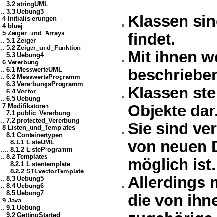
..
3.2 stringUML
..
3.3 Uebung3
Klassen si
4 Initialisierungen
4 bluej
5 Zeiger_und_Arrays
findet.
..
5.1 Zeiger
..
5.2 Zeiger_und_Funktion
Mit ihnen w
..
5.3 Uebung4
6 Vererbung
..
6.1 MesswerteUML
beschriebe
..
6.2 MesswerteProgramm
..
6.3 VererbungsProgramm
Klassen ste
..
6.4 Vector
..
6.5 Uebung
7 Modifikatoren
Objekte dar
..
7.1 public_Vererbung
..
7.2 protected_Vererbung
Sie sind ve
8 Listen_und_Templates
..
8.1 Containertypen
von neuen D
....
8.1.1 ListeUML
....
8.1.2 ListeProgramm
..
8.2 Templates
möglich ist.
....
8.2.1 Listentemplate
....
8.2.2 STLvectorTemplate
Allerdings 
..
8.3 Uebung5
..
8.4 Uebung6
..
8.5 Uebung7
die von ihn
9 Java
..
9.1 Uebung
..
9.2 GettingStarted