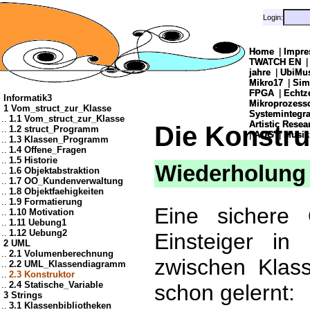
Login:
Login:
Home
Home
|
|
Impre
Impre
TWATCH EN
TWATCH EN
jahre
jahre
|
|
UbiMu
UbiMu
Mikro17
Mikro17
|
|
Sim
Sim
FPGA
FPGA
|
|
Echtz
Echtz
Informatik3
Mikroprozes
Mikroprozes
1 Vom_struct_zur_Klasse
Systemintegra
Systemintegra
..
1.1 Vom_struct_zur_Klasse
Artistic Resea
Artistic Resea
Die Konstr
..
1.2 struct_Programm
|
|
AOG
AOG
|
|
Musik
Musik
..
1.3 Klassen_Programm
..
1.4 Offene_Fragen
..
1.5 Historie
Wiederholung 
..
1.6 Objektabstraktion
..
1.7 OO_Kundenverwaltung
..
1.8 Objektfaehigkeiten
..
1.9 Formatierung
Eine sichere 
..
1.10 Motivation
..
1.11 Uebung1
..
1.12 Uebung2
Einsteiger i
2 UML
..
2.1 Volumenberechnung
zwischen Klas
..
2.2 UML_Klassendiagramm
..
2.3 Konstruktor
..
2.4 Statische_Variable
schon gelernt:
3 Strings
..
3.1 Klassenbibliotheken