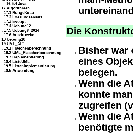
....
16.5.4 Java
untereinande
17 Algorithmen
..
17.1 RungeKutta
..
17.2 Loesungsansatz
..
17.3 Evoopt
..
17.4 Uebung12
Die Konstrukt
..
17.5 Uebung8_2014
..
17.6 Ausdruecke
18 Uebung10
19 UML_ALT
Bisher war 
..
19.1 Flaechenberechnung
..
19.2 UML_Flaechenberechnung
..
19.3 Implementierung
eines Objek
..
19.4 ListeUML
..
19.5 ListenImplementierung
belegen.
..
19.6 Anwendung
Wenn die At
konnte man 
zugreifen (v
Wenn die At
benötigte m