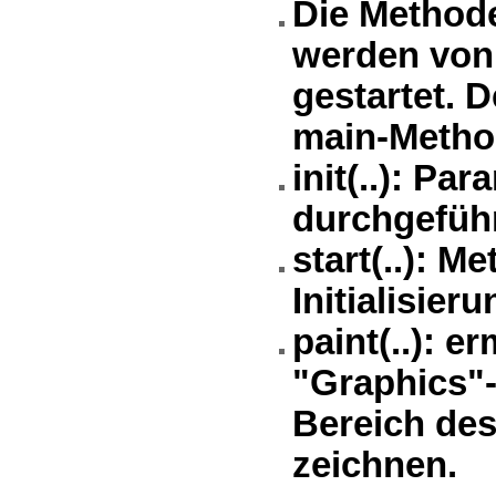
Die Methoden 
werden von 
gestartet. D
main-Metho
init(..): Pa
durchgeführ
start(..): 
Initialisier
paint(..): e
"Graphics"-
Bereich des
zeichnen.