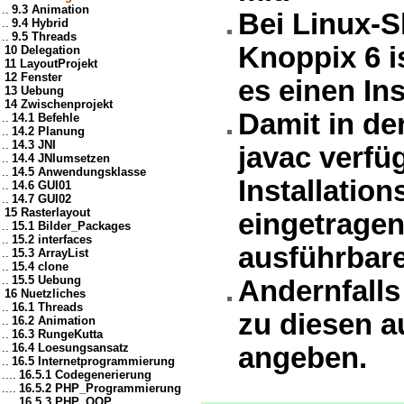
..
9.3 Animation
Bei Linux-Sl
..
9.4 Hybrid
..
9.5 Threads
Knoppix 6 is
10 Delegation
11 LayoutProjekt
12 Fenster
es einen Ins
13 Uebung
14 Zwischenprojekt
Damit in de
..
14.1 Befehle
..
14.2 Planung
..
14.3 JNI
javac verfüg
..
14.4 JNIumsetzen
..
14.5 Anwendungsklasse
Installatio
..
14.6 GUI01
..
14.7 GUI02
15 Rasterlayout
eingetragen
..
15.1 Bilder_Packages
..
15.2 interfaces
ausführbare
..
15.3 ArrayList
..
15.4 clone
..
15.5 Uebung
Andernfall
16 Nuetzliches
..
16.1 Threads
zu diesen a
..
16.2 Animation
..
16.3 RungeKutta
..
16.4 Loesungsansatz
angeben.
..
16.5 Internetprogrammierung
....
16.5.1 Codegenerierung
....
16.5.2 PHP_Programmierung
....
16.5.3 PHP_OOP