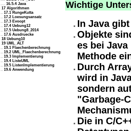
Wichtige Unte
....
16.5.4 Java
17 Algorithmen
..
17.1 RungeKutta
..
17.2 Loesungsansatz
In Java gibt
..
17.3 Evoopt
..
17.4 Uebung12
..
17.5 Uebung8_2014
Objekte sin
..
17.6 Ausdruecke
18 Uebung10
es bei Java
19 UML_ALT
..
19.1 Flaechenberechnung
..
19.2 UML_Flaechenberechnung
Methode ein
..
19.3 Implementierung
..
19.4 ListeUML
Durch Array
..
19.5 ListenImplementierung
..
19.6 Anwendung
wird in Jav
sondern aut
"Garbage-Co
Mechanismu
Die in C/C+