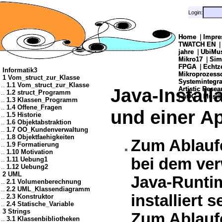
Login:
Login:
Home
Home
|
|
Impre
Impre
TWATCH EN
TWATCH EN
jahre
jahre
|
|
UbiMu
UbiMu
Mikro17
Mikro17
|
|
Sim
Sim
FPGA
FPGA
|
|
Echtz
Echtz
Informatik3
Mikroprozes
Mikroprozes
1 Vom_struct_zur_Klasse
Systemintegra
Systemintegra
..
1.1 Vom_struct_zur_Klasse
Java-Install
Artistic Resea
Artistic Resea
..
1.2 struct_Programm
|
|
AOG
AOG
|
|
Musik
Musik
..
1.3 Klassen_Programm
..
1.4 Offene_Fragen
und einer Ap
..
1.5 Historie
..
1.6 Objektabstraktion
..
1.7 OO_Kundenverwaltung
..
1.8 Objektfaehigkeiten
Zum Ablauf
..
1.9 Formatierung
..
1.10 Motivation
bei dem ver
..
1.11 Uebung1
..
1.12 Uebung2
2 UML
Java-Runtim
..
2.1 Volumenberechnung
..
2.2 UML_Klassendiagramm
installiert s
..
2.3 Konstruktor
..
2.4 Statische_Variable
3 Strings
Zum Ablaufe
..
3.1 Klassenbibliotheken