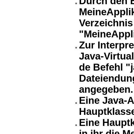
Durch den B
MeineApplik
Verzeichnis
"MeineAppli
Zur Interpr
Java-Virtua
de Befehl "
Dateiendung
angegeben.
Eine Java-A
Hauptklasse
Eine Hauptk
in ihr die M