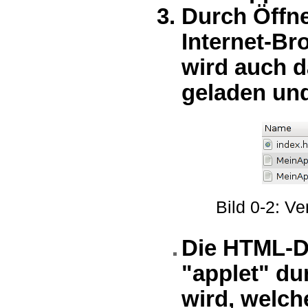
Durch Öffne
Internet-Br
wird auch d
geladen und
Bild 0-2: V
Die HTML-Da
"applet" du
wird, welch