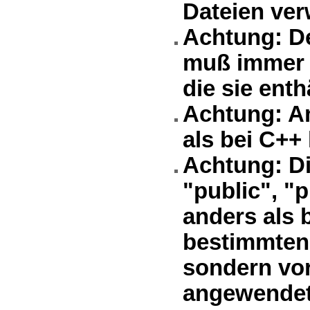
Dateien ver
Achtung: De
muß immer g
die sie enthä
Achtung: Am
als bei C++
Achtung: Di
"public", "
anders als 
bestimmten
sondern vor
angewendet