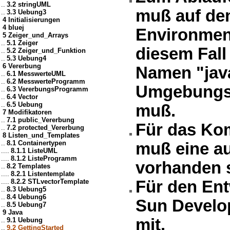
..
3.2 stringUML
muß auf de
..
3.3 Uebung3
4 Initialisierungen
4 bluej
Environment 
5 Zeiger_und_Arrays
..
5.1 Zeiger
diesem Fall
..
5.2 Zeiger_und_Funktion
..
5.3 Uebung4
6 Vererbung
Namen "java
..
6.1 MesswerteUML
..
6.2 MesswerteProgramm
Umgebungsv
..
6.3 VererbungsProgramm
..
6.4 Vector
..
6.5 Uebung
muß.
7 Modifikatoren
..
7.1 public_Vererbung
Für das Kom
..
7.2 protected_Vererbung
8 Listen_und_Templates
..
8.1 Containertypen
muß eine au
....
8.1.1 ListeUML
....
8.1.2 ListeProgramm
vorhanden s
..
8.2 Templates
....
8.2.1 Listentemplate
....
8.2.2 STLvectorTemplate
Für den Ent
..
8.3 Uebung5
..
8.4 Uebung6
Sun Develop
..
8.5 Uebung7
9 Java
mit.
..
9.1 Uebung
..
9.2 GettingStarted