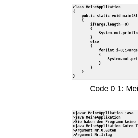
class MeineApplikation

{

    public static void main(St
    {

        if(args.length==0)

        {

            System.out.println
        }

        else

        {

            for(int i=0;i<args
            {

                System.out.pri
            }             

        }

    }

Code 0-1: Mei
>javac MeineApplikation.java

>java MeineApplikation

>Sie haben dem Programm keine 
>java MeineApplikation Guten Ta
>Argument Nr.0:Guten
