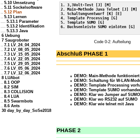
..
5.10 Umsetzung
1. 3,3Volt-Test [J] [M]

..
5.11 Sockelsoftware
2. Main-Methode Java Telnet [J] [M]

..
5.12 Plan
3. Schaltungsentwurf [K] [E]

..
5.13 Lernen
4. Template Processing [G]

....
5.13.1 Parameter
5. Template SUMO [G]

....
5.13.2 Identifikation
6. Buchsenleiste SUMO einlöten [G]

....
5.13.3 Java
6 Uebung
7 Saugroboter
Code 0-2: Aufteilung
..
7.1 LV_24_04_2024
..
7.2 LV_08_05_2024
Abschluß PHASE 1
..
7.3 LV_15_05_2024
..
7.4 LV_22_05_2024
..
7.5 LV_29_05_2024
..
7.6 LV_05_06_2024
..
7.7 LV_12_06_2024
DEMO: Main-Methode funktioniert 
8 LUAbot
DEMO: Schaltung für W-LAN-Modu
..
8.1 OOP
DEMO: Template Processing vor
..
8.2 SIM
DEMO: Template SUMO vorhande
..
8.3 COLLISION
DEMO: Klar wo Jumper auf SUMO
..
8.4 LUA
DEMO: Klar wo RS232 auf SUMO
..
8.5 Swarmbots
DEMO: Klar wie telnet mit Java
..
8.6 Ants
30 day_by_day_SoSe2018
PHASE 2