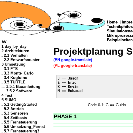
Home
Home
|
|
Impre
Impre
Technikphilo
Technikphilo
Simulationste
Simulationste
Mikroprozes
Mikroprozes
Beispielseiten
Beispielseiten
AV
1 day_by_day
Projektplanung
2 Architekturen
..
2.1 Verhalten
..
2.2 Entwurfsmuster
(EN google-translate)
3 Umsetzung
(PL google-translate)
..
3.1 FTS
..
3.3 Monte_Carlo
..
3.4 Kugluino
J == Jason

..
3.5 TURTLE
E == Eric

....
3.5.1 Bauanleitung
K == Kevin

....
3.5.2 Software
M == Muhamad

4 Test
5 SUMO
..
5.1 GettingStarted
Code 0-1: G == Guido
..
5.2 Antrieb
..
5.3 Sensoren
PHASE 1
..
5.4 Zeitbasis
..
5.5 Fernsteuerung
..
5.6 Umsetzung_Fernst
..
5.7 Fernsteuerung3