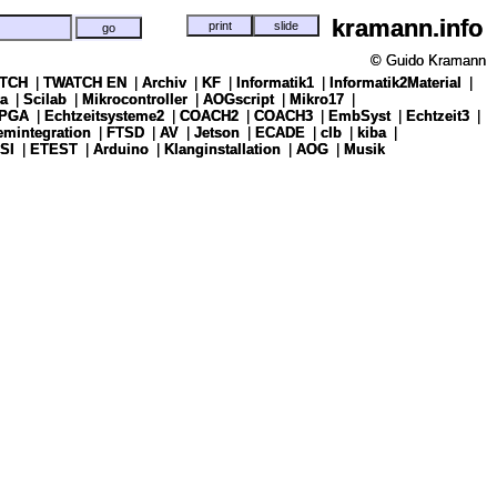
kramann.info
kramann.info
© Guido Kramann
© Guido Kramann
TCH
TCH
|
|
TWATCH EN
TWATCH EN
|
|
Archiv
Archiv
|
|
KF
KF
|
|
Informatik1
Informatik1
|
|
Informatik2Material
Informatik2Material
|
|
a
a
|
|
Scilab
Scilab
|
|
Mikrocontroller
Mikrocontroller
|
|
AOGscript
AOGscript
|
|
Mikro17
Mikro17
|
|
PGA
PGA
|
|
Echtzeitsysteme2
Echtzeitsysteme2
|
|
COACH2
COACH2
|
|
COACH3
COACH3
|
|
EmbSyst
EmbSyst
|
|
Echtzeit3
Echtzeit3
|
|
emintegration
emintegration
|
|
FTSD
FTSD
|
|
AV
AV
|
|
Jetson
Jetson
|
|
ECADE
ECADE
|
|
clb
clb
|
|
kiba
kiba
|
|
SI
SI
|
|
ETEST
ETEST
|
|
Arduino
Arduino
|
|
Klanginstallation
Klanginstallation
|
|
AOG
AOG
|
|
Musik
Musik