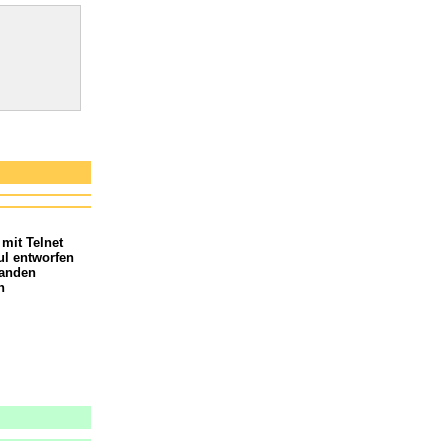
mit Telnet
l entworfen
handen
n