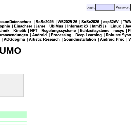
Login:
Login:
Passwort:
Passwort:
ssumDatenschutz
ssumDatenschutz
|
|
SoSe2025
SoSe2025
|
|
WS2025 26
WS2025 26
|
|
SoSe2026
SoSe2026
|
|
esp32AV
esp32AV
|
|
TWA
TWA
sophie
sophie
|
|
Einachser
Einachser
|
|
jahre
jahre
|
|
UbiMus
UbiMus
|
|
Informatik3
Informatik3
|
|
html5 js
html5 js
|
|
Linux
Linux
|
|
Jav
Jav
chnik
chnik
|
|
Kinetik
Kinetik
|
|
NFT
NFT
|
|
Regelungssysteme
Regelungssysteme
|
|
Echtzeitsysteme
Echtzeitsysteme
|
|
nexys
nexys
|
|
F
F
soranwendungen
soranwendungen
|
|
Android
Android
|
|
Processing
Processing
|
|
Deep Learning
Deep Learning
|
|
Robuste Syst
Robuste Syst
|
|
AOGdogma
AOGdogma
|
|
Artistic Research
Artistic Research
|
|
Soundinstallation
Soundinstallation
|
|
Android Proc
Android Proc
|
|
V
V
 SUMO