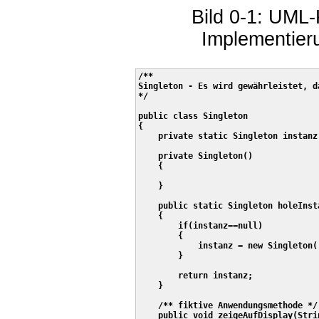
Bild 0-1: UML
Implementier
/**

Singleton - Es wird gewährleistet, d
*/

public class Singleton

{

    private static Singleton instanz 
    private Singleton()

    {

    }

    public static Singleton holeInsta
    {

        if(instanz==null)

        {

            instanz = new Singleton()
        }

        return instanz;

    } 

    /** fiktive Anwendungsmethode */

    public void zeigeAufDisplay(Strin