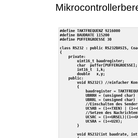
Mikrocontrollerber
#define TAKTFREQUENZ 9216000

#define BAUDRATE 115200

#define PUFFERGROESSE 30

class RS232 : public RS232BASIS, Coac
{

    private:

        uint16_t baudregister;

        char  puffer[PUFFERGROESSE];

        int16_t  i,k;

        double   x,y;

    public:        

        void RS232() //einfacher Kon
        {

            baudregister = TAKTFREQU
            UBRRH = (unsigned char) 
            UBRRL = (unsigned char) 
            //Einschalten des Sender
            UCSRB = (1<<TXEN) | (1<<RXEN);	 
            //Setzen des Nachrichten
            UCSRC = (1<<URSEL)|(1<<U
            UCSRA = (1<<U2X);

        } 

        void RS232(int baudrate, int