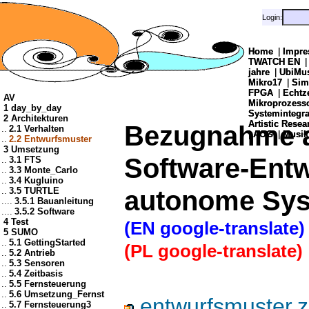
Login:
Login:
Home
Home
|
|
Impre
Impre
TWATCH EN
TWATCH EN
jahre
jahre
|
|
UbiMu
UbiMu
Mikro17
Mikro17
|
|
Sim
Sim
FPGA
FPGA
|
|
Echtz
Echtz
AV
Mikroprozes
Mikroprozes
1 day_by_day
Systemintegra
Systemintegra
2 Architekturen
Artistic Resea
Artistic Resea
Bezugnahme a
..
2.1 Verhalten
|
|
AOG
AOG
|
|
Musik
Musik
..
2.2 Entwurfsmuster
3 Umsetzung
Software-Entw
..
3.1 FTS
..
3.3 Monte_Carlo
..
3.4 Kugluino
autonome Sy
..
3.5 TURTLE
....
3.5.1 Bauanleitung
....
3.5.2 Software
4 Test
(EN google-translate)
5 SUMO
..
5.1 GettingStarted
(PL google-translate)
..
5.2 Antrieb
..
5.3 Sensoren
..
5.4 Zeitbasis
..
5.5 Fernsteuerung
..
5.6 Umsetzung_Fernst
entwurfsmuster.z
..
5.7 Fernsteuerung3