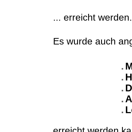
... erreicht werden.
Es wurde auch ange
M
H
D
A
L
erreicht werden ka