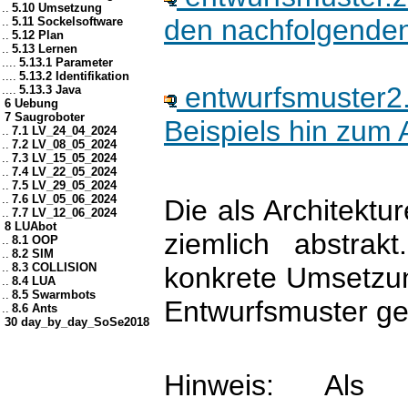
..
5.10 Umsetzung
den nachfolgenden
..
5.11 Sockelsoftware
..
5.12 Plan
..
5.13 Lernen
....
5.13.1 Parameter
....
5.13.2 Identifikation
entwurfsmuster2.
....
5.13.3 Java
6 Uebung
7 Saugroboter
Beispiels hin zum 
..
7.1 LV_24_04_2024
..
7.2 LV_08_05_2024
..
7.3 LV_15_05_2024
..
7.4 LV_22_05_2024
..
7.5 LV_29_05_2024
..
7.6 LV_05_06_2024
Die als Architekt
..
7.7 LV_12_06_2024
8 LUAbot
ziemlich abstrak
..
8.1 OOP
..
8.2 SIM
..
8.3 COLLISION
konkrete Umsetzun
..
8.4 LUA
..
8.5 Swarmbots
Entwurfsmuster g
..
8.6 Ants
30 day_by_day_SoSe2018
Hinweis: Als s