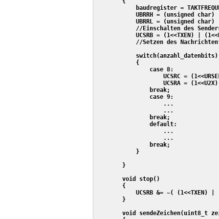
        {

            baudregister = TAKTFREQU
            UBRRH = (unsigned char) 
            UBRRL = (unsigned char) 
            //Einschalten des Sender
            UCSRB = (1<<TXEN) | (1<<RXEN);	 
            //Setzen des Nachrichtenf
            switch(anzahl_datenbits)

            {

                case 8:

                    UCSRC = (1<<URSE
                    UCSRA = (1<<U2X);
                break;

                case 9:

                    ...

                    ...

                break;

                default:

                    ...

                    ...

                break;

            }

        }

        void stop()

        {

            UCSRB &= ~( (1<<TXEN) | (1<<RXE
        }

        void sendeZeichen(uint8_t zei