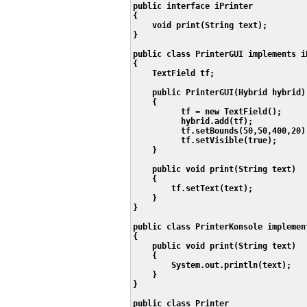
public interface iPrinter

{   

    void print(String text);

}

public class PrinterGUI implements iP
{

    TextField tf;

    public PrinterGUI(Hybrid hybrid)

    {

          tf = new TextField();      
          hybrid.add(tf);

          tf.setBounds(50,50,400,20);
          tf.setVisible(true);

    }

    public void print(String text)

    {

        tf.setText(text);

    }

}

public class PrinterKonsole implement
{

    public void print(String text)

    {

        System.out.println(text);

    }

}

public class Printer
