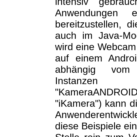
intensiv gebrau
Anwendungen e
bereitzustellen, 
auch im Java-Mod
wird eine Webcam
auf einem Androi
abhängig vom B
Instanzen a
"KameraANDROI
"iKamera") kann d
Anwenderentwickl
diese Beispiele ei