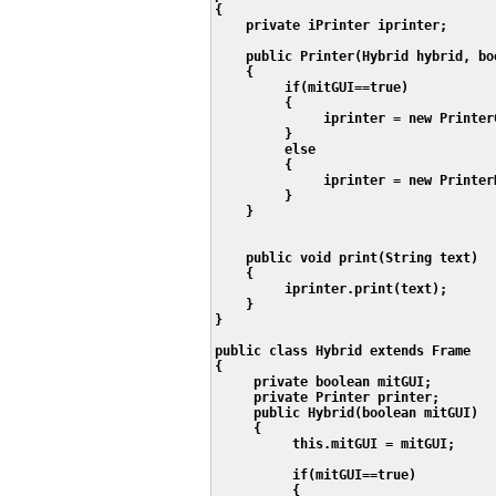
{

    private iPrinter iprinter;

    public Printer(Hybrid hybrid, boo
    {

         if(mitGUI==true)

         {

              iprinter = new PrinterG
         }

         else

         {

              iprinter = new PrinterK
         }

    }

    public void print(String text)

    {

         iprinter.print(text);

    }

}

public class Hybrid extends Frame

{

     private boolean mitGUI;

     private Printer printer;

     public Hybrid(boolean mitGUI)

     {

          this.mitGUI = mitGUI;

          if(mitGUI==true)

          {
