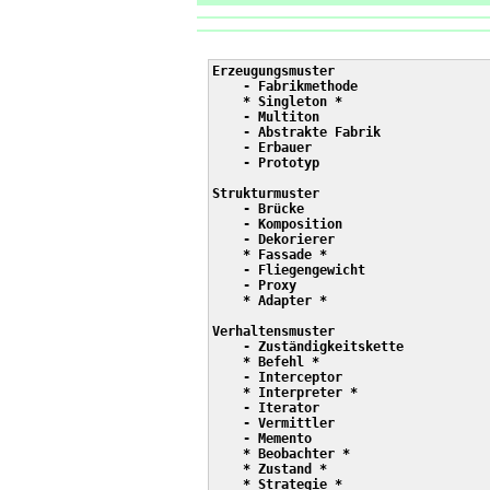
Erzeugungsmuster

    - Fabrikmethode

    * Singleton *

    - Multiton

    - Abstrakte Fabrik

    - Erbauer

    - Prototyp

Strukturmuster

    - Brücke

    - Komposition

    - Dekorierer

    * Fassade *

    - Fliegengewicht

    - Proxy

    * Adapter *

Verhaltensmuster

    - Zuständigkeitskette

    * Befehl *

    - Interceptor

    * Interpreter *

    - Iterator

    - Vermittler

    - Memento

    * Beobachter *

    * Zustand *

    * Strategie *
