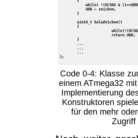
        {

            while( !(UCSRA & (1<<UDRE
            UDR = zeichen;

        }

        uint8_t holeZeichen()

        {

			while(!(UCSRA & (1<<RXC)));

			return UDR;

        }

        ...

        ...

        ...

};

Code 0-4: Klasse zur
einem ATmega32 mit 
Implementierung des
Konstruktoren spiel
für den mehr oder
Zugriff