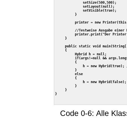
              setSize(500,500);

              setLayout(null);

              setVisible(true);     
          }    

          printer = new Printer(this,
          //Testweise Ausgabe einer N
          printer.print("Der Printer
     }

     public static void main(String[]
     {

          Hybrid h = null;

          if(args!=null && args.leng
          {

              h = new Hybrid(true); /
          }    

          else

          {

              h = new Hybrid(false); 
          }                   

     }

}

Code 0-6: Alle Kla