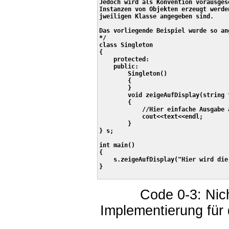
Jedoch wird als Konvention vorausges
Instanzen von Objekten erzeugt werde
jweiligen Klasse angegeben sind.

Das vorliegende Beispiel wurde so an
*/

class Singleton

{

    protected:

    public:

        Singleton()

        {

        }

        void zeigeAufDisplay(string t
        {

            //Hier einfache Ausgabe 
            cout<<text<<endl;

        }        

} s;

int main()

{

    s.zeigeAufDisplay("Hier wird die
}

Code 0-3: Nic
Implementierung für 