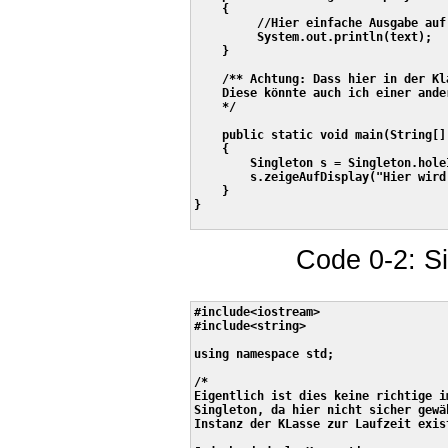
    {

         //Hier einfache Ausgabe auf 
         System.out.println(text);

    }

    /** Achtung: Dass hier in der Kl
    Diese könnte auch ich einer ande
    */

    public static void main(String[] 
    {

        Singleton s = Singleton.holeI
        s.zeigeAufDisplay("Hier wird
    }

}

Code 0-2: Si
#include<iostream>

#include<string>

using namespace std;

/*

Eigentlich ist dies keine richtige i
Singleton, da hier nicht sicher gewä
Instanz der KLasse zur Laufzeit exist