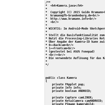
/**

*  <h4>Kamera.java</h4>

*

*  Copyright (C) 2015 Guido Kramann<b
*  kramann@fh-brandenburg.de<br/>

*  http://www.kramann.info<br/>

*  <br/>

* 

* WICHTIG: Im Android-Mode Sketchper
* 

* Stellt die Basisfunktionalität zum
* Nutzt die Processing-Libraries Ket
* Über Angabe der Kamera-ID kann zwi
* 0==Backcam<br/>

* 1==Frontcam<br/>

* (gestestet bei ASUS Fonepad)

* <br/><br/>

* Die verwendete Auflösung für das K
* 

*/

public class Kamera

{

    private PApplet pap;

    private Info info;

    private boolean ANDROID;

    private Capture camLINUX;

    private KetaiCamera camANDROID;

    private PImage kamerabild;
