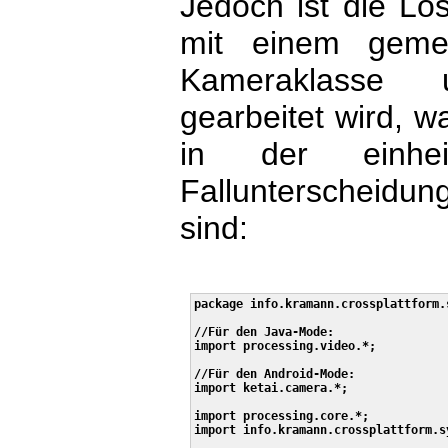
Jedoch ist die Lös
mit einem gemei
Kameraklasse 
gearbeitet wird, w
in der einheit
Fallunterscheidun
sind:
package info.kramann.crossplattform.s
//Für den Java-Mode:

import processing.video.*;

//Für den Android-Mode:

import ketai.camera.*;

import processing.core.*; 

import info.kramann.crossplattform.sy