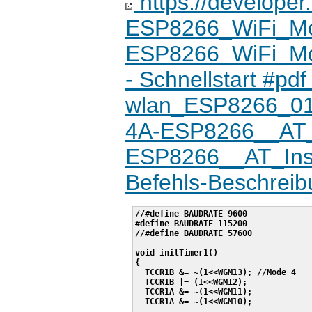
https://develope
ESP8266_WiFi_Mod
ESP8266_WiFi_Mod
- Schnellstart #p
wlan_ESP8266_01_4
4A-ESP8266__AT_I
ESP8266__AT_Inst
Befehls-Beschreib
//#define BAUDRATE 9600

#define BAUDRATE 115200

//#define BAUDRATE 57600

void initTimer1()

{

  TCCR1B &= ~(1<<WGM13); //Mode 4

  TCCR1B |= (1<<WGM12);

  TCCR1A &= ~(1<<WGM11);

  TCCR1A &= ~(1<<WGM10);
