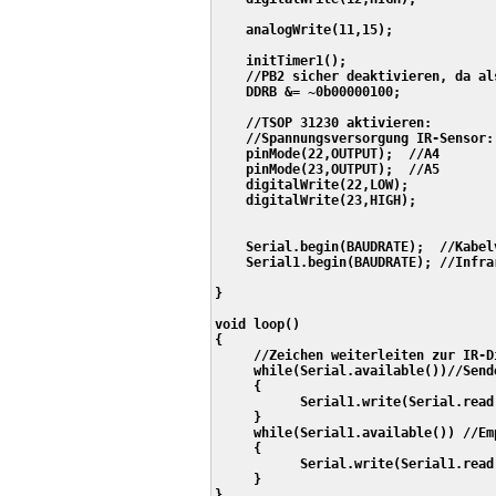
    analogWrite(11,15);

    initTimer1();

    //PB2 sicher deaktivieren, da al
    DDRB &= ~0b00000100;

    //TSOP 31230 aktivieren:

    //Spannungsversorgung IR-Sensor:

    pinMode(22,OUTPUT);  //A4

    pinMode(23,OUTPUT);  //A5  

    digitalWrite(22,LOW);

    digitalWrite(23,HIGH);

    Serial.begin(BAUDRATE);  //Kabelv
    Serial1.begin(BAUDRATE); //Infrar
}

void loop() 

{

     //Zeichen weiterleiten zur IR-Di
     while(Serial.available())//Sende
     {

           Serial1.write(Serial.read(
     }

     while(Serial1.available()) //Emp
     {

           Serial.write(Serial1.read(
     }

}
