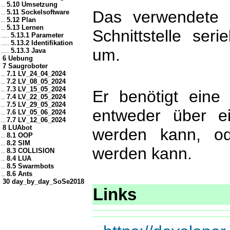
..
5.10 Umsetzung
Das verwendete 
..
5.11 Sockelsoftware
..
5.12 Plan
..
5.13 Lernen
Schnittstelle ser
....
5.13.1 Parameter
....
5.13.2 Identifikation
um.
....
5.13.3 Java
6 Uebung
7 Saugroboter
..
7.1 LV_24_04_2024
..
7.2 LV_08_05_2024
..
7.3 LV_15_05_2024
Er benötigt eine
..
7.4 LV_22_05_2024
..
7.5 LV_29_05_2024
entweder über ei
..
7.6 LV_05_06_2024
..
7.7 LV_12_06_2024
8 LUAbot
werden kann, od
..
8.1 OOP
..
8.2 SIM
werden kann.
..
8.3 COLLISION
..
8.4 LUA
..
8.5 Swarmbots
..
8.6 Ants
30 day_by_day_SoSe2018
Links