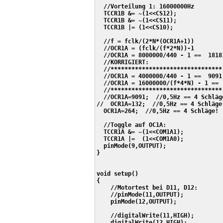
  //Vorteilung 1: 16000000Hz

  TCCR1B &= ~(1<<CS12);

  TCCR1B &= ~(1<<CS11);

  TCCR1B |= (1<<CS10);

  //f = fclk/(2*N*(OCR1A+1))

  //OCR1A = (fclk/(f*2*N))-1

  //OCR1A = 8000000/440 - 1 ==  18181
  //KORRIGIERT:

  //********************************

  //OCR1A = 4000000/440 - 1 ==  9091

  //OCR1A = 16000000/(f*4*N) - 1 ==  
  //********************************

  //OCR1A=9091;  //0,5Hz == 4 Schläge
//  OCR1A=132;  //0,5Hz == 4 Schläge!
  OCR1A=264;  //0,5Hz == 4 Schläge!

  //Toggle auf OC1A:

  TCCR1A &= ~(1<<COM1A1);

  TCCR1A |=  (1<<COM1A0);

  pinMode(9,OUTPUT);      

}

void setup() 

{

    //Motortest bei D11, D12:

    //pinMode(11,OUTPUT);

    pinMode(12,OUTPUT);

    //digitalWrite(11,HIGH);

    digitalWrite(12,HIGH);
