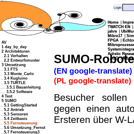
Login:
Login:
Home
Home
|
|
Impre
Impre
TWATCH EN
TWATCH EN
jahre
jahre
|
|
UbiMu
UbiMu
Mikro17
Mikro17
|
|
Sim
Sim
FPGA
FPGA
|
|
Echtz
Echtz
AV
Mikroprozes
Mikroprozes
1 day_by_day
Systemintegra
Systemintegra
2 Architekturen
Artistic Resea
Artistic Resea
SUMO-Roboter
..
2.1 Verhalten
|
|
AOG
AOG
|
|
Musik
Musik
..
2.2 Entwurfsmuster
3 Umsetzung
(EN google-translate)
..
3.1 FTS
..
3.3 Monte_Carlo
..
3.4 Kugluino
(PL google-translate)
..
3.5 TURTLE
....
3.5.1 Bauanleitung
....
3.5.2 Software
Besucher sollen
4 Test
5 SUMO
..
5.1 GettingStarted
gegen einen aut
..
5.2 Antrieb
..
5.3 Sensoren
Ersteren über W-L
..
5.4 Zeitbasis
..
5.5 Fernsteuerung
..
5.6 Umsetzung_Fernst
..
5.7 Fernsteuerung3