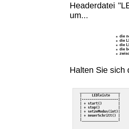
Headerdatei "LE
um...
die n
die L
die L
die b
zwisc
Halten Sie sich 
   ____________________

   |     LEDleiste    |

   |------------------|

   | + start()        |

   | + stop()         |

   | + setzeModus(int)|

   | + neuerSchritt() |

   |__________________|
