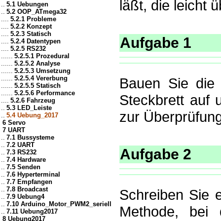
läßt, die leicht
..
5.1 Uebungen
..
5.2 OOP_ATmega32
....
5.2.1 Probleme
....
5.2.2 Konzept
....
5.2.3 Statisch
Aufgabe 1
....
5.2.4 Datentypen
....
5.2.5 RS232
......
5.2.5.1 Prozedural
......
5.2.5.2 Analyse
......
5.2.5.3 Umsetzung
......
5.2.5.4 Vererbung
Bauen Sie die
......
5.2.5.5 Statisch
......
5.2.5.6 Performance
Steckbrett auf 
....
5.2.6 Fahrzeug
..
5.3 LED_Leiste
zur Überprüfung 
..
5.4 Uebung_2017
6 Servo
7 UART
..
7.1 Bussysteme
..
7.2 UART
Aufgabe 2
..
7.3 RS232
..
7.4 Hardware
..
7.5 Senden
..
7.6 Hyperterminal
..
7.7 Empfangen
..
7.8 Broadcast
Schreiben Sie 
..
7.9 Uebung4
..
7.10 Arduino_Motor_PWM2_seriell
Methode, bei 
..
7.11 Uebung2017
8 Uebung2017