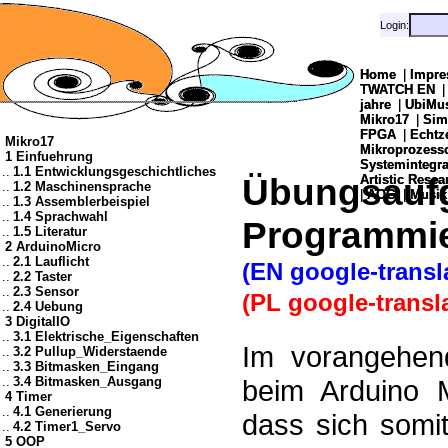
Login:
Login:
Home
Home
|
|
Impre
Impre
TWATCH EN
TWATCH EN
jahre
jahre
|
|
UbiMu
UbiMu
Mikro17
Mikro17
|
|
Sim
Sim
FPGA
FPGA
|
|
Echtz
Echtz
Mikro17
Mikroprozes
Mikroprozes
1 Einfuehrung
Systemintegra
Systemintegra
..
1.1 Entwicklungsgeschichtliches
Übungsaufg
Artistic Resea
Artistic Resea
..
1.2 Maschinensprache
|
|
AOG
AOG
|
|
Musik
Musik
..
1.3 Assemblerbeispiel
..
1.4 Sprachwahl
Programmie
..
1.5 Literatur
2 ArduinoMicro
..
2.1 Lauflicht
(EN google-transl
..
2.2 Taster
..
2.3 Sensor
(PL google-transl
..
2.4 Uebung
3 DigitalIO
..
3.1 Elektrische_Eigenschaften
Im vorangehend
..
3.2 Pullup_Widerstaende
..
3.3 Bitmasken_Eingang
..
3.4 Bitmasken_Ausgang
beim Arduino M
4 Timer
..
4.1 Generierung
dass sich somit
..
4.2 Timer1_Servo
5 OOP