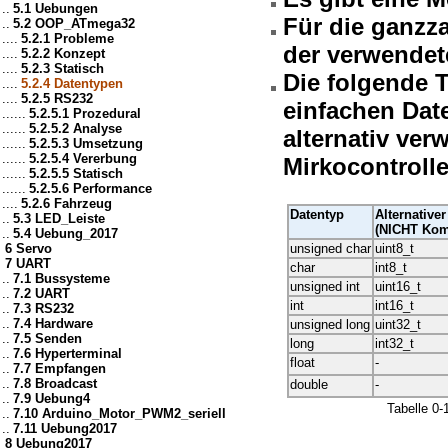
..
5.1 Uebungen
Für die ganzza
..
5.2 OOP_ATmega32
....
5.2.1 Probleme
der verwendet
....
5.2.2 Konzept
....
5.2.3 Statisch
Die folgende T
....
5.2.4 Datentypen
....
5.2.5 RS232
einfachen Dat
......
5.2.5.1 Prozedural
......
5.2.5.2 Analyse
alternativ ve
......
5.2.5.3 Umsetzung
......
5.2.5.4 Vererbung
Mirkocontrolle
......
5.2.5.5 Statisch
......
5.2.5.6 Performance
....
5.2.6 Fahrzeug
Datentyp
Alternativer
..
5.3 LED_Leiste
(NICHT Kom
..
5.4 Uebung_2017
6 Servo
unsigned char
uint8_t
7 UART
char
int8_t
..
7.1 Bussysteme
unsigned int
uint16_t
..
7.2 UART
int
int16_t
..
7.3 RS232
..
7.4 Hardware
unsigned long
uint32_t
..
7.5 Senden
long
int32_t
..
7.6 Hyperterminal
float
-
..
7.7 Empfangen
..
7.8 Broadcast
double
-
..
7.9 Uebung4
Tabelle 0-
..
7.10 Arduino_Motor_PWM2_seriell
..
7.11 Uebung2017
8 Uebung2017