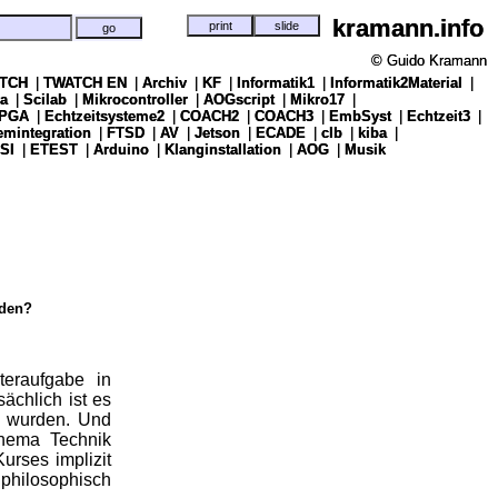
kramann.info
kramann.info
© Guido Kramann
© Guido Kramann
TCH
TCH
|
|
TWATCH EN
TWATCH EN
|
|
Archiv
Archiv
|
|
KF
KF
|
|
Informatik1
Informatik1
|
|
Informatik2Material
Informatik2Material
|
|
a
a
|
|
Scilab
Scilab
|
|
Mikrocontroller
Mikrocontroller
|
|
AOGscript
AOGscript
|
|
Mikro17
Mikro17
|
|
PGA
PGA
|
|
Echtzeitsysteme2
Echtzeitsysteme2
|
|
COACH2
COACH2
|
|
COACH3
COACH3
|
|
EmbSyst
EmbSyst
|
|
Echtzeit3
Echtzeit3
|
|
emintegration
emintegration
|
|
FTSD
FTSD
|
|
AV
AV
|
|
Jetson
Jetson
|
|
ECADE
ECADE
|
|
clb
clb
|
|
kiba
kiba
|
|
SI
SI
|
|
ETEST
ETEST
|
|
Arduino
Arduino
|
|
Klanginstallation
Klanginstallation
|
|
AOG
AOG
|
|
Musik
Musik
rden?
teraufgabe in
ächlich ist es
t wurden. Und
hema Technik
urses implizit
philosophisch