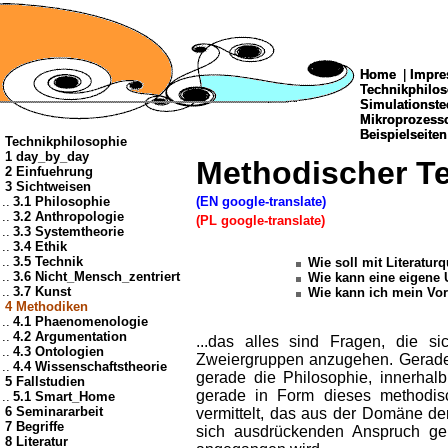
Home
Home
|
|
Impre
Impre
Technikphilo
Technikphilo
Simulationste
Simulationste
Mikroprozes
Mikroprozes
Beispielseiten
Beispielseiten
Technikphilosophie
1 day_by_day
Methodischer Te
2 Einfuehrung
3 Sichtweisen
..
3.1 Philosophie
(EN google-translate)
..
3.2 Anthropologie
(PL google-translate)
..
3.3 Systemtheorie
..
3.4 Ethik
..
3.5 Technik
Wie soll mit Literatu
..
3.6 Nicht_Mensch_zentriert
Wie kann eine eigene
..
3.7 Kunst
Wie kann ich mein Vo
4 Methodiken
..
4.1 Phaenomenologie
..
4.2 Argumentation
...das alles sind Fragen, die s
..
4.3 Ontologien
Zweiergruppen anzugehen. Gerade d
..
4.4 Wissenschaftstheorie
gerade die Philosophie, innerhal
5 Fallstudien
gerade in Form dieses methodi
..
5.1 Smart_Home
6 Seminararbeit
vermittelt, das aus der Domäne de
7 Begriffe
sich ausdrückenden Anspruch ger
8 Literatur