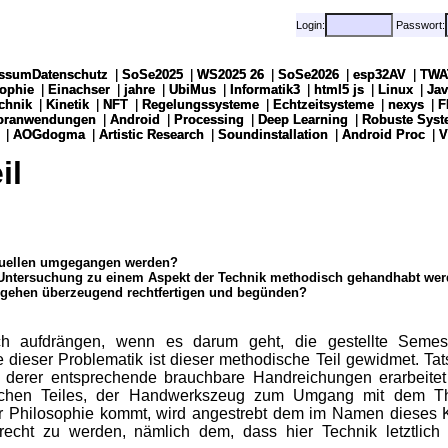
Login:
Login:
Passwort:
Passwort:
ssumDatenschutz
ssumDatenschutz
|
|
SoSe2025
SoSe2025
|
|
WS2025 26
WS2025 26
|
|
SoSe2026
SoSe2026
|
|
esp32AV
esp32AV
|
|
TWA
TWA
sophie
sophie
|
|
Einachser
Einachser
|
|
jahre
jahre
|
|
UbiMus
UbiMus
|
|
Informatik3
Informatik3
|
|
html5 js
html5 js
|
|
Linux
Linux
|
|
Jav
Jav
chnik
chnik
|
|
Kinetik
Kinetik
|
|
NFT
NFT
|
|
Regelungssysteme
Regelungssysteme
|
|
Echtzeitsysteme
Echtzeitsysteme
|
|
nexys
nexys
|
|
F
F
soranwendungen
soranwendungen
|
|
Android
Android
|
|
Processing
Processing
|
|
Deep Learning
Deep Learning
|
|
Robuste Syst
Robuste Syst
|
|
AOGdogma
AOGdogma
|
|
Artistic Research
Artistic Research
|
|
Soundinstallation
Soundinstallation
|
|
Android Proc
Android Proc
|
|
V
V
il
rquellen umgegangen werden?
 Untersuchung zu einem Aspekt der Technik methodisch gehandhabt we
rgehen überzeugend rechtfertigen und begünden?
ich aufdrängen, wenn es darum geht, die gestellte Semes
ieser Problematik ist dieser methodische Teil gewidmet. Tats
b derer entsprechende brauchbare Handreichungen erarbeite
schen Teiles, der Handwerkszeug zum Umgang mit dem T
r Philosophie kommt, wird angestrebt dem im Namen dieses K
echt zu werden, nämlich dem, dass hier Technik letztlich 