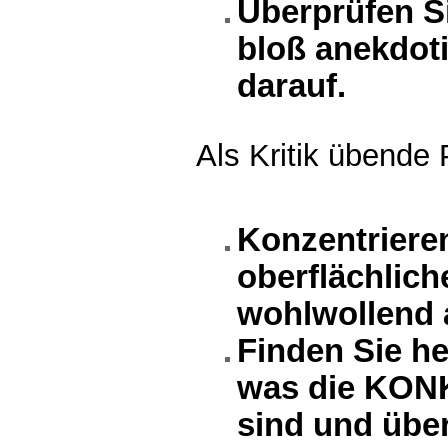
Überprüfen Si
bloß anekdoti
darauf.
Als Kritik übende 
Konzentrieren
oberflächlic
wohlwollend 
Finden Sie h
was die KONK
sind und über