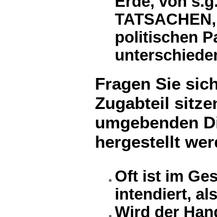
Erde, von s.
TATSACHEN, w
politischen P
unterschiede
Fragen Sie sic
Zugabteil sitze
umgebenden Din
hergestellt wer
Oft ist im G
intendiert, al
Wird der Han