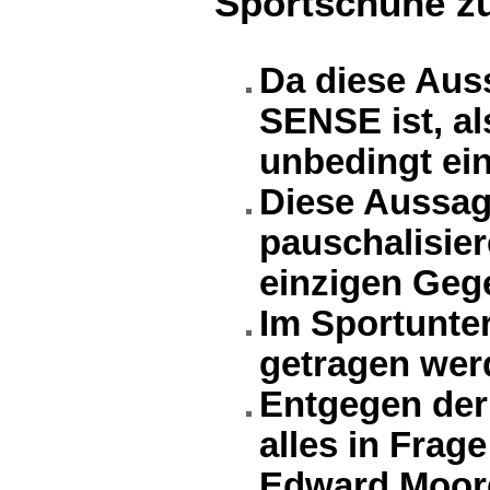
Sportschuhe zu
Da diese Au
SENSE ist, al
unbedingt ei
Diese Aussage
pauschalisie
einzigen Geg
Im Sportunte
getragen wer
Entgegen der
alles in Frage
Edward Moor