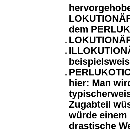
hervorgehob
LOKUTIONÄR
dem PERLUK
LOKUTIONÄR:
ILLOKUTIONÄ
beispielsweis
PERLUKOTIONÄ
hier: Man wir
typischerwei
Zugabteil wüs
würde einem 
drastische W