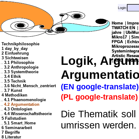
Login:
Login:
Home
Home
|
|
Impre
Impre
TWATCH EN
TWATCH EN
jahre
jahre
|
|
UbiMu
UbiMu
Mikro17
Mikro17
|
|
Sim
Sim
FPGA
FPGA
|
|
Echtz
Echtz
Technikphilosophie
Mikroprozes
Mikroprozes
1 day_by_day
Systemintegra
Systemintegra
2 Einfuehrung
Artistic Resea
Artistic Resea
Logik, Argum
3 Sichtweisen
|
|
AOG
AOG
|
|
Musik
Musik
..
3.1 Philosophie
..
3.2 Anthropologie
Argumentati
..
3.3 Systemtheorie
..
3.4 Ethik
..
3.5 Technik
(EN google-translate)
..
3.6 Nicht_Mensch_zentriert
..
3.7 Kunst
(PL google-translate)
4 Methodiken
..
4.1 Phaenomenologie
..
4.2 Argumentation
..
4.3 Ontologien
Die Thematik soll
..
4.4 Wissenschaftstheorie
5 Fallstudien
umrissen werden.
..
5.1 Smart_Home
6 Seminararbeit
7 Begriffe
8 Literatur