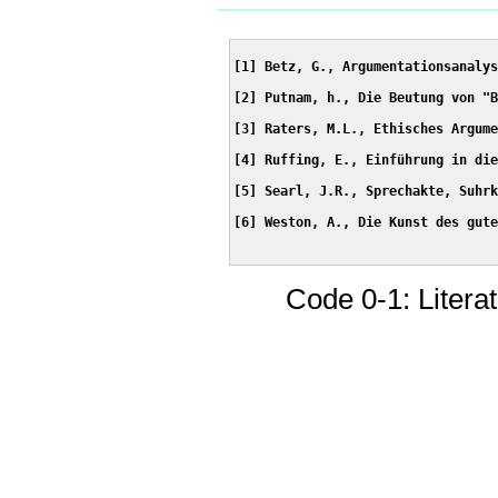
[1] Betz, G., Argumentationsanalys
[2] Putnam, h., Die Beutung von "B
[3] Raters, M.L., Ethisches Argume
[4] Ruffing, E., Einführung in die
[5] Searl, J.R., Sprechakte, Suhrk
[6] Weston, A., Die Kunst des gute
Code 0-1: Liter