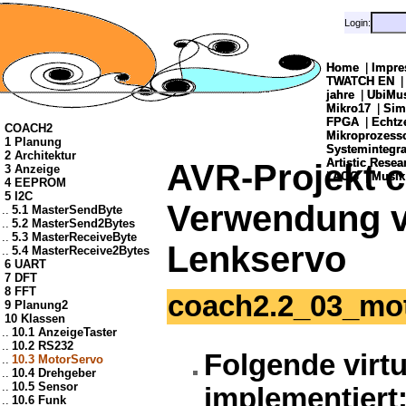
Login:
Login:
Home
Home
|
|
Impre
Impre
TWATCH EN
TWATCH EN
jahre
jahre
|
|
UbiMu
UbiMu
Mikro17
Mikro17
|
|
Sim
Sim
FPGA
FPGA
|
|
Echtz
Echtz
COACH2
Mikroprozes
Mikroprozes
1 Planung
Systemintegra
Systemintegra
2 Architektur
Artistic Resea
Artistic Resea
AVR-Projekt 
3 Anzeige
|
|
AOG
AOG
|
|
Musik
Musik
4 EEPROM
5 I2C
Verwendung v
..
5.1 MasterSendByte
..
5.2 MasterSend2Bytes
..
5.3 MasterReceiveByte
Lenkservo
..
5.4 MasterReceive2Bytes
6 UART
7 DFT
8 FFT
coach2.2_03_mo
9 Planung2
10 Klassen
..
10.1 AnzeigeTaster
..
10.2 RS232
Folgende virt
..
10.3 MotorServo
..
10.4 Drehgeber
..
10.5 Sensor
implementiert
..
10.6 Funk