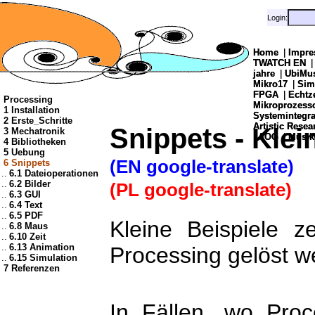
Login:
Login:
Home
Home
|
|
Impre
Impre
TWATCH EN
TWATCH EN
jahre
jahre
|
|
UbiMu
UbiMu
Mikro17
Mikro17
|
|
Sim
Sim
FPGA
FPGA
|
|
Echtz
Echtz
Processing
Mikroprozes
Mikroprozes
1 Installation
Systemintegra
Systemintegra
2 Erste_Schritte
Artistic Resea
Artistic Resea
Snippets - Klei
3 Mechatronik
|
|
AOG
AOG
|
|
Musik
Musik
4 Bibliotheken
5 Uebung
(EN google-translate)
6 Snippets
..
6.1 Dateioperationen
..
6.2 Bilder
(PL google-translate)
..
6.3 GUI
..
6.4 Text
..
6.5 PDF
Kleine Beispiele z
..
6.8 Maus
..
6.10 Zeit
..
6.13 Animation
Processing gelöst 
..
6.15 Simulation
7 Referenzen
In Fällen, wo Proc