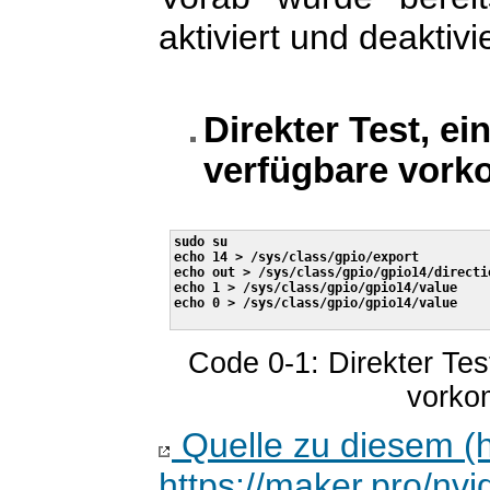
aktiviert und deaktivie
Direkter Test, e
verfügbare vorko
sudo su

echo 14 > /sys/class/gpio/export

echo out > /sys/class/gpio/gpio14/directio
echo 1 > /sys/class/gpio/gpio14/value

echo 0 > /sys/class/gpio/gpio14/value

Code 0-1: Direkter Tes
vorkom
Quelle zu diesem (hi
https://maker.pro/nvi