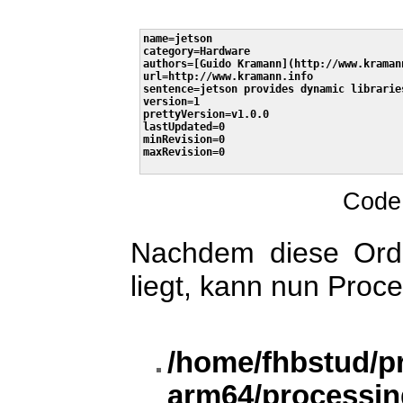
name=jetson

category=Hardware

authors=[Guido Kramann](http://www.kramann
url=http://www.kramann.info

sentence=jetson provides dynamic librarie
version=1

prettyVersion=v1.0.0

lastUpdated=0

minRevision=0

maxRevision=0

Code 
Nachdem diese Ordne
liegt, kann nun Proc
/home/fhbstud/pr
arm64/processin