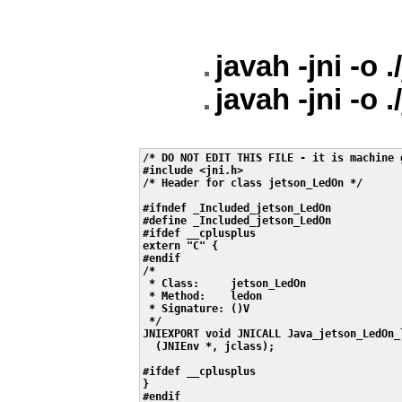
javah -jni -o
javah -jni -o 
/* DO NOT EDIT THIS FILE - it is machine g
#include <jni.h>

/* Header for class jetson_LedOn */

#ifndef _Included_jetson_LedOn

#define _Included_jetson_LedOn

#ifdef __cplusplus

extern "C" {

#endif

/*

 * Class:     jetson_LedOn

 * Method:    ledon

 * Signature: ()V

 */

JNIEXPORT void JNICALL Java_jetson_LedOn_l
  (JNIEnv *, jclass);

#ifdef __cplusplus

}

#endif
