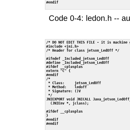
#endif

Code 0-4: ledon.h -- au
/* DO NOT EDIT THIS FILE - it is machine g
#include <jni.h>

/* Header for class jetson_LedOff */

#ifndef _Included_jetson_LedOff

#define _Included_jetson_LedOff

#ifdef __cplusplus

extern "C" {

#endif

/*

 * Class:     jetson_LedOff

 * Method:    ledoff

 * Signature: ()V

 */

JNIEXPORT void JNICALL Java_jetson_LedOff_
  (JNIEnv *, jclass);

#ifdef __cplusplus

}

#endif

#endif
