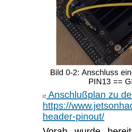
Bild 0-2: Anschluss e
PIN13 == G
Anschlußplan zu d
https://www.jetsonha
header-pinout/
Vorab wurde bereit