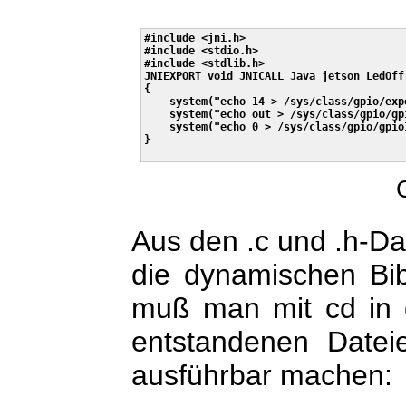
#include <jni.h>

#include <stdio.h>

#include <stdlib.h>

JNIEXPORT void JNICALL Java_jetson_LedOff
{

    system("echo 14 > /sys/class/gpio/expo
    system("echo out > /sys/class/gpio/gp
    system("echo 0 > /sys/class/gpio/gpio1
}

Aus den .c und .h-Da
die dynamischen Bib
muß man mit cd in 
entstandenen Datei
ausführbar machen: