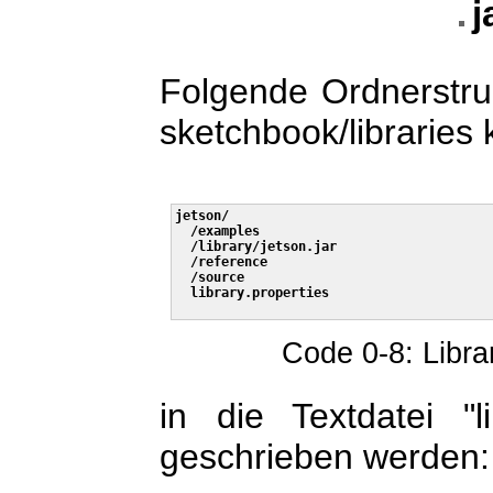
j
Folgende Ordnerstr
sketchbook/libraries 
jetson/

  /examples

  /library/jetson.jar

  /reference

  /source

  library.properties   

Code 0-8: Libra
in die Textdatei "l
geschrieben werden: