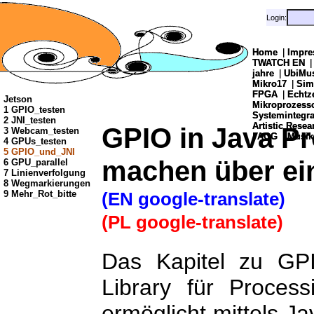
Login:
Login:
Home
Home
|
|
Impre
Impre
TWATCH EN
TWATCH EN
jahre
jahre
|
|
UbiMu
UbiMu
Mikro17
Mikro17
|
|
Sim
Sim
FPGA
FPGA
|
|
Echtz
Echtz
Jetson
Mikroprozes
Mikroprozes
1 GPIO_testen
Systemintegra
Systemintegra
2 JNI_testen
Artistic Resea
Artistic Resea
GPIO in Java Pr
3 Webcam_testen
|
|
AOG
AOG
|
|
Musik
Musik
4 GPUs_testen
5 GPIO_und_JNI
machen über ein
6 GPU_parallel
7 Linienverfolgung
8 Wegmarkierungen
9 Mehr_Rot_bitte
(EN google-translate)
(PL google-translate)
Das Kapitel zu GPI
Library für Proces
ermöglicht mittels J