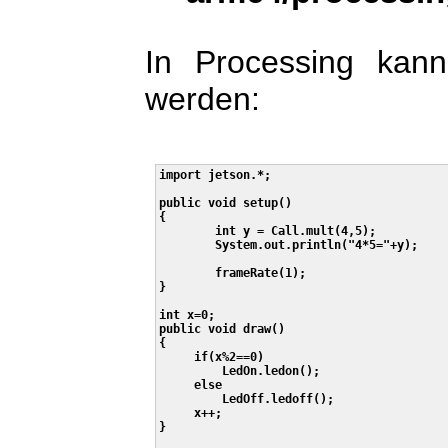
In Processing kann
werden:
import jetson.*;

public void setup()

{

        int y = Call.mult(4,5);

        System.out.println("4*5="+y);

        frameRate(1);

}

int x=0;

public void draw()

{

     if(x%2==0)

         LedOn.ledon();

     else

         LedOff.ledoff();

     x++;

}
