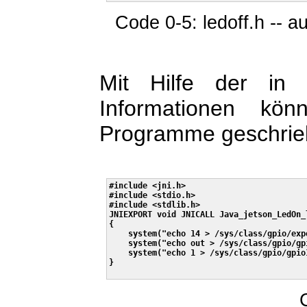
Code 0-5: ledoff.h -- a
Mit Hilfe der in 
Informationen kö
Programme geschrie
#include <jni.h>

#include <stdio.h>

#include <stdlib.h>

JNIEXPORT void JNICALL Java_jetson_LedOn_
{

    system("echo 14 > /sys/class/gpio/expo
    system("echo out > /sys/class/gpio/gp
    system("echo 1 > /sys/class/gpio/gpio1
}
