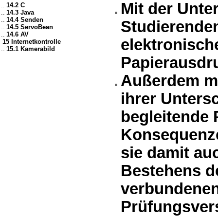
Mit der Unter
..
14.2 C
..
14.3 Java
..
14.4 Senden
Studierende
..
14.5 ServoBean
..
14.6 AV
elektronisch
15 Internetkontrolle
..
15.1 Kamerabild
Papierausdr
Außerdem me
ihrer Untersc
begleitende 
Konsequenze
sie damit au
Bestehens d
verbundenen
Prüfungsver