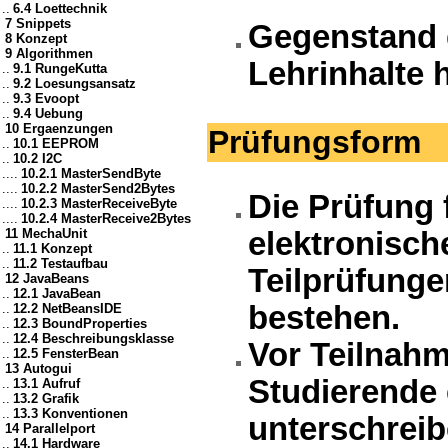
..
6.4 Loettechnik
7 Snippets
Gegenstand 
8 Konzept
9 Algorithmen
Lehrinhalte h
..
9.1 RungeKutta
..
9.2 Loesungsansatz
..
9.3 Evoopt
..
9.4 Uebung
10 Ergaenzungen
Prüfungsform
..
10.1 EEPROM
..
10.2 I2C
....
10.2.1 MasterSendByte
....
10.2.2 MasterSend2Bytes
Die Prüfung 
....
10.2.3 MasterReceiveByte
....
10.2.4 MasterReceive2Bytes
11 MechaUnit
elektronisch
..
11.1 Konzept
..
11.2 Testaufbau
Teilprüfung
12 JavaBeans
..
12.1 JavaBean
bestehen.
..
12.2 NetBeansIDE
..
12.3 BoundProperties
..
12.4 Beschreibungsklasse
Vor Teilnahm
..
12.5 FensterBean
13 Autogui
Studierende 
..
13.1 Aufruf
..
13.2 Grafik
..
13.3 Konventionen
unterschreib
14 Parallelport
..
14.1 Hardware