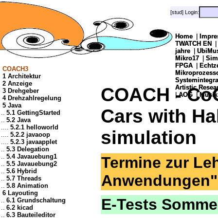
[stud] Login:
[stud] Login:
Home
Home
|
|
Impre
Impre
TWATCH EN
TWATCH EN
jahre
jahre
|
|
UbiMu
UbiMu
Mikro17
Mikro17
|
|
Sim
Sim
FPGA
FPGA
|
|
Echtz
Echtz
COACH3
Mikroprozes
Mikroprozes
1 Architektur
Systemintegra
Systemintegra
2 Anzeige
Artistic Resea
Artistic Resea
COACH - Co
3 Drehgeber
|
|
AOG
AOG
|
|
Musik
Musik
4 Drehzahlregelung
5 Java
Cars with Ha
..
5.1 GettingStarted
..
5.2 Java
....
5.2.1 helloworld
simulation
....
5.2.2 javaoop
....
5.2.3 javaapplet
..
5.3 Delegation
..
5.4 Javauebung1
Termine zur Leh
..
5.5 Javauebung2
..
5.6 Hybrid
Anwendungen"
..
5.7 Threads
..
5.8 Animation
6 Layouting
E-Tests Somme
..
6.1 Grundschaltung
..
6.2 kicad
..
6.3 Bauteileditor