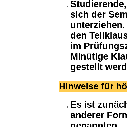
Studierende,
sich der Sem
unterziehen,
den Teilklau
im Prüfungsz
Minütige Kla
gestellt wer
Hinweise für h
Es ist zunäc
anderer Form
genannten.