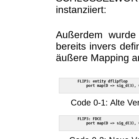
instanziiert:
Außerdem wurde i
bereits invers def
äußere Mapping a
	FLIP3: entity dflipflop

	    port map(D => sig_d(3), CLOCK => clock1Hz, RESET => all_reset, Q => sig_q(3));

Code 0-1: Alte Ver
	FLIP3: FDCE

	    port map(D => sig_d(3), C => clock1Hz, CLR => not all_reset, Q => sig_q(3), CE => eins);
