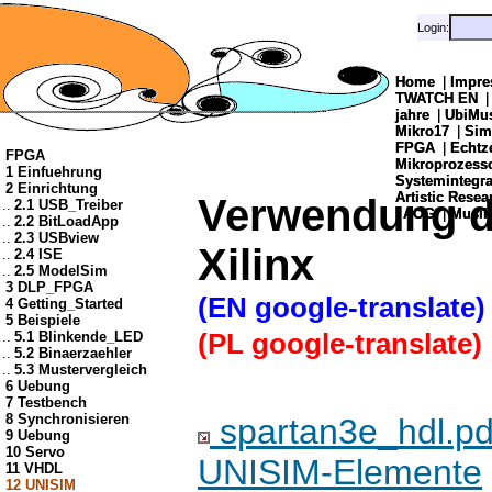
Login:
Login:
Home
Home
|
|
Impre
Impre
TWATCH EN
TWATCH EN
jahre
jahre
|
|
UbiMu
UbiMu
Mikro17
Mikro17
|
|
Sim
Sim
FPGA
FPGA
|
|
Echtz
Echtz
FPGA
Mikroprozes
Mikroprozes
1 Einfuehrung
Systemintegra
Systemintegra
2 Einrichtung
Artistic Resea
Artistic Resea
Verwendung d
..
2.1 USB_Treiber
|
|
AOG
AOG
|
|
Musik
Musik
..
2.2 BitLoadApp
..
2.3 USBview
Xilinx
..
2.4 ISE
..
2.5 ModelSim
3 DLP_FPGA
(EN google-translate)
4 Getting_Started
5 Beispiele
..
5.1 Blinkende_LED
(PL google-translate)
..
5.2 Binaerzaehler
..
5.3 Mustervergleich
6 Uebung
7 Testbench
8 Synchronisieren
spartan3e_hdl.pdf
9 Uebung
10 Servo
UNISIM-Elemente
11 VHDL
12 UNISIM