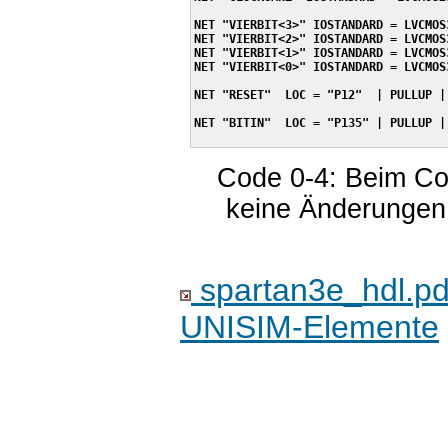
NET "VIERBIT<3>" IOSTANDARD = LVCMOS3
NET "VIERBIT<2>" IOSTANDARD = LVCMOS3
NET "VIERBIT<1>" IOSTANDARD = LVCMOS3
NET "VIERBIT<0>" IOSTANDARD = LVCMOS3
NET "RESET"  LOC = "P12"  | PULLUP |
NET "BITIN"  LOC = "P135" | PULLUP |
Code 0-4: Beim Cons
keine Änderungen 
spartan3e_hdl.pdf
UNISIM-Elemente