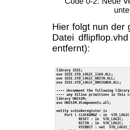
Code 0-2: Neue Ver
unt
Hier folgt nun der
Datei dflipflop.
entfernt):
library IEEE;

use IEEE.STD_LOGIC_1164.ALL;

use IEEE.STD_LOGIC_ARITH.ALL;

use IEEE.STD_LOGIC_UNSIGNED.ALL;

---- Uncomment the following library
---- any Xilinx primitives in this co
library UNISIM;

use UNISIM.VComponents.all;

entity schieberegister is

    Port ( CLOCK6MHZ : in  STD_LOGIC;
           RESET : in  STD_LOGIC;

           BITIN : in  STD_LOGIC;

           VIERBIT : out  STD_LOGIC_