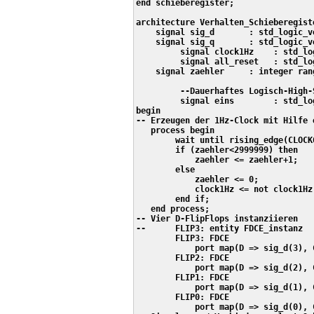
end schieberegister;

architecture Verhalten_Schieberegist
    signal sig_d       : std_logic_v
    signal sig_q       : std_logic_v
	 signal clock1Hz    : std_logic := '0';

	 signal all_reset   : std_logic := '1';

    signal zaehler     : integer range
	 --Dauerhaftes Logisch-High-Signal, um den Enable-Eingang CE des FDCE dauerhaft High zu setzen.

	 signal eins        : std_logic := '1';

begin						

-- Erzeugen der 1Hz-Clock mit Hilfe 
   process begin

        wait until rising_edge(CLOCK6
        if (zaehler<2999999) then

            zaehler <= zaehler+1;

        else

            zaehler <= 0;

            clock1Hz <= not clock1Hz;
        end if;

   end process;

-- Vier D-FlipFlops instanziieren

--	FLIP3: entity FDCE_instanz

	FLIP3: FDCE

	    port map(D => sig_d(3), C => clock1Hz, CLR => not all_reset, Q => sig_q(3), CE => eins);

	FLIP2: FDCE

	    port map(D => sig_d(2), C => clock1Hz, CLR => not all_reset, Q => sig_q(2), CE => eins);

	FLIP1: FDCE

	    port map(D => sig_d(1), C => clock1Hz, CLR => not all_reset, Q => sig_q(1), CE => eins);

	FLIP0: FDCE

	    port map(D => sig_d(0), C => clock1Hz, CLR => not all_reset, Q => sig_q(0), CE => eins);
