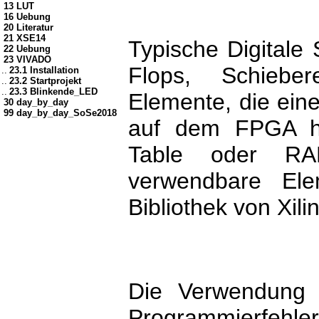
13 LUT
16 Uebung
20 Literatur
21 XSE14
Typische Digitale 
22 Uebung
23 VIVADO
Flops, Schieber
..
23.1 Installation
..
23.2 Startprojekt
..
23.3 Blinkende_LED
Elemente, die eine
30 day_by_day
99 day_by_day_SoSe2018
auf dem FPGA ha
Table oder RAM
verwendbare Ele
Bibliothek von Xili
Die Verwendung 
Programmierfehle