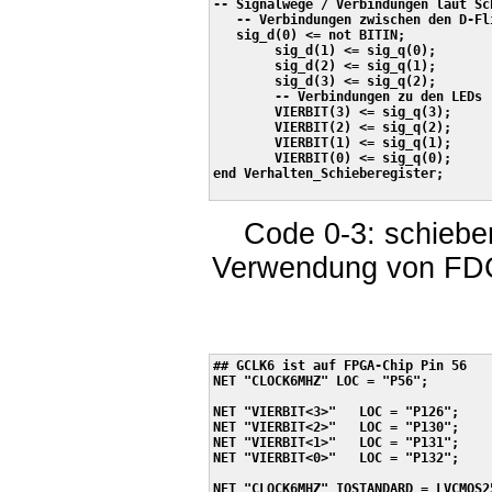
-- Signalwege / Verbindungen laut Sc
   -- Verbindungen zwischen den D-Fl
   sig_d(0) <= not BITIN;

	sig_d(1) <= sig_q(0);

	sig_d(2) <= sig_q(1);

	sig_d(3) <= sig_q(2);

	-- Verbindungen zu den LEDs

	VIERBIT(3) <= sig_q(3);

	VIERBIT(2) <= sig_q(2);

	VIERBIT(1) <= sig_q(1);

	VIERBIT(0) <= sig_q(0);

end Verhalten_Schieberegister;

Code 0-3: schieber
Verwendung von FDCE
## GCLK6 ist auf FPGA-Chip Pin 56

NET "CLOCK6MHZ" LOC = "P56";

NET "VIERBIT<3>"   LOC = "P126";

NET "VIERBIT<2>"   LOC = "P130";

NET "VIERBIT<1>"   LOC = "P131";

NET "VIERBIT<0>"   LOC = "P132";

NET "CLOCK6MHZ" IOSTANDARD = LVCMOS25