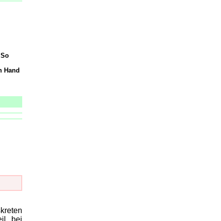
 So
on Hand
skreten
il bei