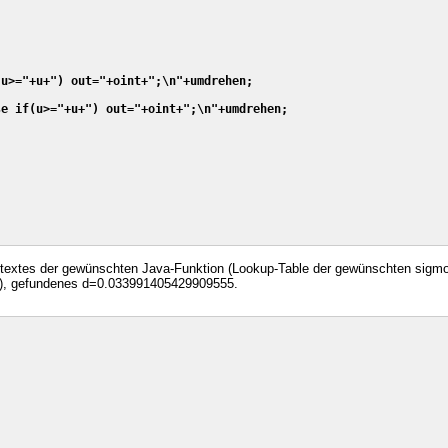
u>="+u+") out="+oint+";\n"+umdrehen;

e if(u>="+u+") out="+oint+";\n"+umdrehen;

ltextes der gewünschten Java-Funktion (Lookup-Table der gewünschten sigm
), gefundenes d=0.033991405429909555.