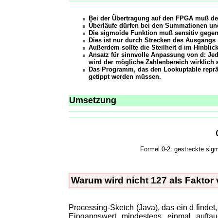
Bei der Übertragung auf den FPGA muß der
Überläufe dürfen bei den Summationen und
Die sigmoide Funktion muß sensitiv gege
Dies ist nur durch Strecken des Ausgangs 
Außerdem sollte die Steilheit d im Hinblick
Ansatz für sinnvolle Anpassung von d: Je
wird der mögliche Zahlenbereich wirklich 
Das Programm, das den Lookuptable repräse
getippt werden müssen.
Umsetzung
Formel 0-2: gestreckte sig
Warum wird nicht 127 als Faktor
Processing-Sketch (Java), das ein d findet
Eingangswert mindestens einmal auftau