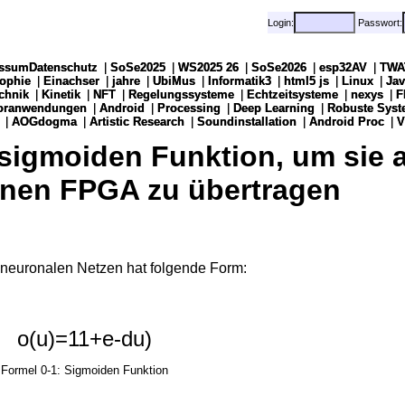
Login:
Login:
Passwort:
Passwort:
ssumDatenschutz
ssumDatenschutz
|
|
SoSe2025
SoSe2025
|
|
WS2025 26
WS2025 26
|
|
SoSe2026
SoSe2026
|
|
esp32AV
esp32AV
|
|
TWA
TWA
sophie
sophie
|
|
Einachser
Einachser
|
|
jahre
jahre
|
|
UbiMus
UbiMus
|
|
Informatik3
Informatik3
|
|
html5 js
html5 js
|
|
Linux
Linux
|
|
Jav
Jav
chnik
chnik
|
|
Kinetik
Kinetik
|
|
NFT
NFT
|
|
Regelungssysteme
Regelungssysteme
|
|
Echtzeitsysteme
Echtzeitsysteme
|
|
nexys
nexys
|
|
F
F
soranwendungen
soranwendungen
|
|
Android
Android
|
|
Processing
Processing
|
|
Deep Learning
Deep Learning
|
|
Robuste Syst
Robuste Syst
|
|
AOGdogma
AOGdogma
|
|
Artistic Research
Artistic Research
|
|
Soundinstallation
Soundinstallation
|
|
Android Proc
Android Proc
|
|
V
V
 sigmoiden Funktion, um sie a
inen FPGA zu übertragen
 neuronalen Netzen hat folgende Form:
o
(
u
)
=
1
1
+
e
-
d
u
)
Formel 0-1: Sigmoiden Funktion