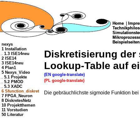
Home
Home
|
|
Impre
Impre
Technikphilo
Technikphilo
Simulationste
Simulationste
Mikroprozes
Mikroprozes
Beispielseiten
Beispielseiten
nexys
1 Installation
Diskretisierung der
..
1.3 ISE14neu
2 ISE14
Lookup-Table auf e
3 ISE14neu
4 Plan1
5 Nexys_Video
(EN google-translate)
..
5.1 Projekte
(PL google-translate)
..
5.2 PMOD
..
5.3 XADC
6 Sfunction_diskret
Die gebräuchlichste sigmoide Funktion bei
7 FPGA_Neuron
8 DiskretesNetz
10 Projektthemen
11 Vorstudien
50 Literatur