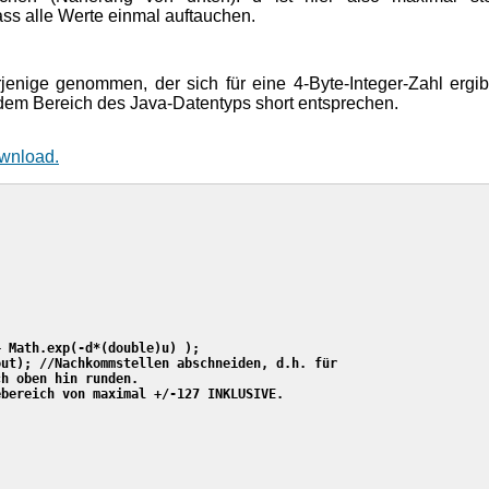
ass alle Werte einmal auftauchen.
rjenige genommen, der sich für eine 4-Byte-Integer-Zahl ergib
 dem Bereich des Java-Datentyps short entsprechen.
ownload.
 Math.exp(-d*(double)u) );

ut); //Nachkommstellen abschneiden, d.h. für 

h oben hin runden.

bereich von maximal +/-127 INKLUSIVE.
