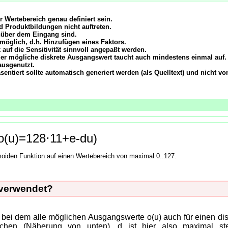
 Wertebereich genau definiert sein.
 Produktbildungen nicht auftreten.
nüber dem Eingang sind.
möglich, d.h. Hinzufügen eines Faktors.
 auf die Sensitivität sinnvoll angepaßt werden.
der mögliche diskrete Ausgangswert taucht auch mindestens einmal auf.
ausgenutzt.
ntiert sollte automatisch generiert werden (als Quelltext) und nicht v
o
(
u
)
=
1
2
8
⋅
1
1
+
e
-
d
u
)
moiden Funktion auf einen Wertebereich von maximal 0..127.
 verwendet?
, bei dem alle möglichen Ausgangswerte o(u) auch für einen di
chen (Näherung von unten). d ist hier also maximal ste