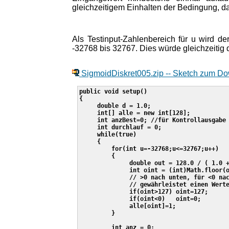
gleichzeitigem Einhalten der Bedingung, d
Als Testinput-Zahlenbereich für u wird de
-32768 bis 32767. Dies würde gleichzeitig
SigmoidDiskret005.zip -- Sketch zum D
public void setup()

{

     double d = 1.0;

     int[] alle = new int[128];

     int anzBest=0; //für Kontrollausgabe

     int durchlauf = 0;

     while(true)

     {

         for(int u=-32768;u<=32767;u++)

         {

              double out = 128.0 / ( 1.0 +
              int oint = (int)Math.floor(o
              // >0 nach unten, für <0 nac
              // gewährleistet einen Werte
              if(oint>127) oint=127;

              if(oint<0)   oint=0;

              alle[oint]=1;

         }

         int anz = 0;
