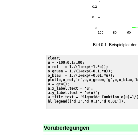
Bild 0-1: Beispielplot de
clear;

u = -100:0.1:100;

o_rot   = 1./(1+exp(-1.*u)); 

o_gruen = 1./(1+exp(-0.1.*u)); 

o_blau  = 1./(1+exp(-0.01.*u)); 

plot(u,o_rot,'r',u,o_gruen,'g',u,o_blau,'b
a = gca();

a.x_label.text = 'u';

a.y_label.text = 'o(u)';

a.title.text = 'Sigmoide Funktion o(u)=1/(
hl=legend(['d=1';'d=0.1';'d=0.01']);

Vorüberlegungen