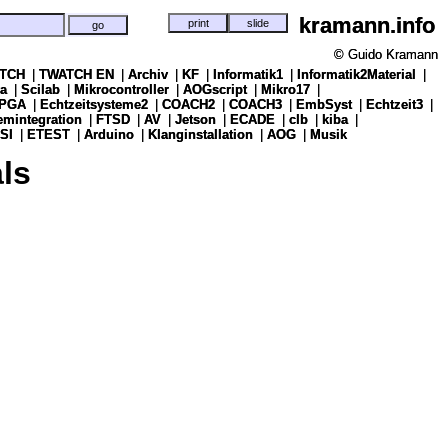
kramann.info
kramann.info
© Guido Kramann
© Guido Kramann
TCH
TCH
|
|
TWATCH EN
TWATCH EN
|
|
Archiv
Archiv
|
|
KF
KF
|
|
Informatik1
Informatik1
|
|
Informatik2Material
Informatik2Material
|
|
a
a
|
|
Scilab
Scilab
|
|
Mikrocontroller
Mikrocontroller
|
|
AOGscript
AOGscript
|
|
Mikro17
Mikro17
|
|
PGA
PGA
|
|
Echtzeitsysteme2
Echtzeitsysteme2
|
|
COACH2
COACH2
|
|
COACH3
COACH3
|
|
EmbSyst
EmbSyst
|
|
Echtzeit3
Echtzeit3
|
|
emintegration
emintegration
|
|
FTSD
FTSD
|
|
AV
AV
|
|
Jetson
Jetson
|
|
ECADE
ECADE
|
|
clb
clb
|
|
kiba
kiba
|
|
SI
SI
|
|
ETEST
ETEST
|
|
Arduino
Arduino
|
|
Klanginstallation
Klanginstallation
|
|
AOG
AOG
|
|
Musik
Musik
ls