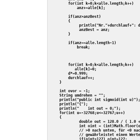
         for(int k=0;k<alle.length;k++)

             anz+=alle[k];

         if(anz>anzBest)

         {

              println("Nr."+durchlauf+": d
              anzBest = anz;

         }

         if(anz==alle.length-1)

             break;

         for(int k=0;k<alle.length;k++)

            alle[k]=0;

         d*=0.999;

         durchlauf++;

     }

     int ovor = -1;

     String umdrehen = "";

     println("public int sigmoid(int u)");
     println("{");

     println("    int out = 0;");

     for(int u=-32768;u<=32767;u++)

     {

              double out = 128.0 / ( 1.0 +
              int oint = (int)Math.floor(o
              // >0 nach unten, für <0 nac
              // gewährleistet einen Werte
              if(oint>127) oint=127;
