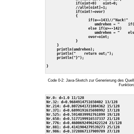
              if(oint<0)   oint=0;

              //alle[oint]=1;

              if(oint!=ovor)

              {

                    if(u==143)//"Hack!"

                       umdrehen = "    if(
                    else if(u>=-142)

                       umdrehen = "    els
                    ovor=oint;

              }

     }

     println(umdrehen);

     println("    return out;");

     println("}");

}

Code 0-2: Java-Sketch zur Generierung des Quel
Funktion
Nr.0: d=1.0 11/128

Nr.32: d=0.9684914751650402 13/128

Nr.214: d=0.8072641721084362 15/128

Nr.371: d=0.6899191635698992 17/128

Nr.525: d=0.5914039992761899 19/128

Nr.658: d=0.5177199916537337 21/128

Nr.776: d=0.46006924962422124 23/128

Nr.881: d=0.4141904279539273 25/128

Nr.986: d=0.3728867137909789 27/128
