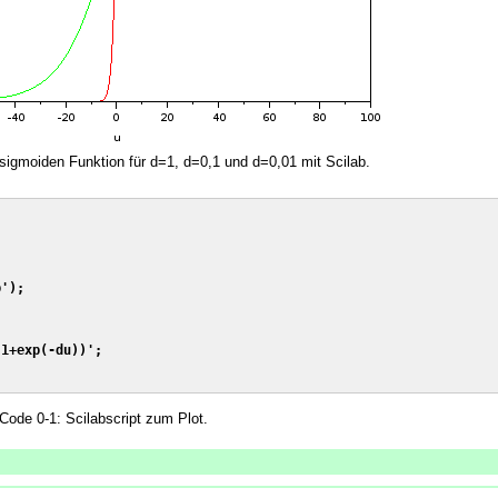
r sigmoiden Funktion für d=1, d=0,1 und d=0,01 mit Scilab.
');

1+exp(-du))';

Code 0-1: Scilabscript zum Plot.