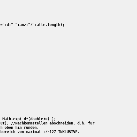
="+d+" "+anz+"/"+alle.length);



 Math.exp(-d*(double)u) );

ut); //Nachkommstellen abschneiden, d.h. für 

h oben hin runden.

bereich von maximal +/-127 INKLUSIVE.
