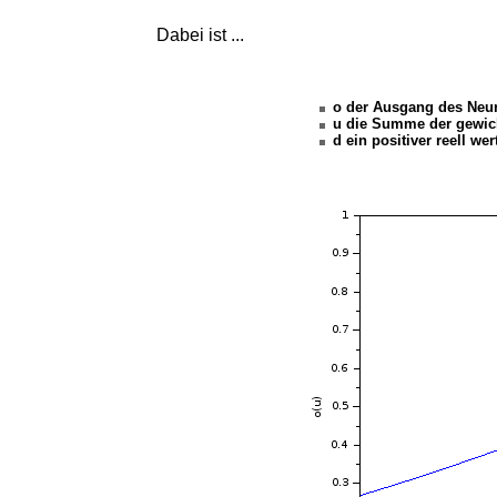
Dabei ist ...
o der Ausgang des Neur
u die Summe der gewic
d ein positiver reell wer