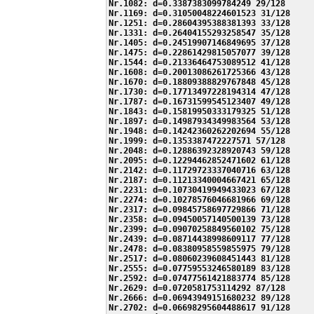
Nr.1082: d=0.3387383099784249 29/128

Nr.1169: d=0.31050048224601523 31/128

Nr.1251: d=0.28604395388381393 33/128

Nr.1331: d=0.26404155293258547 35/128

Nr.1405: d=0.24519907146849695 37/128

Nr.1475: d=0.22861429815057077 39/128

Nr.1544: d=0.21336464753089512 41/128

Nr.1608: d=0.20013086261725366 43/128

Nr.1670: d=0.18809388829767848 45/128

Nr.1730: d=0.17713497228194314 47/128

Nr.1787: d=0.16731599545123407 49/128

Nr.1843: d=0.15819950333179325 51/128

Nr.1897: d=0.14987934349983564 53/128

Nr.1948: d=0.14242360262202694 55/128

Nr.1999: d=0.1353387472227571 57/128

Nr.2048: d=0.12886392328920743 59/128

Nr.2095: d=0.12294462852471602 61/128

Nr.2142: d=0.11729723337040716 63/128

Nr.2187: d=0.11213340004667421 65/128

Nr.2231: d=0.10730419949433023 67/128

Nr.2274: d=0.10278576046681966 69/128

Nr.2317: d=0.09845758697729866 71/128

Nr.2358: d=0.09450057140500139 73/128

Nr.2399: d=0.09070258849560102 75/128

Nr.2439: d=0.08714438998609117 77/128

Nr.2478: d=0.08380958559855975 79/128

Nr.2517: d=0.08060239608451443 81/128

Nr.2555: d=0.07759553246580189 83/128

Nr.2592: d=0.07477561421883774 85/128

Nr.2629: d=0.0720581753114292 87/128

Nr.2666: d=0.06943949151680232 89/128

Nr.2702: d=0.06698295604488617 91/128
