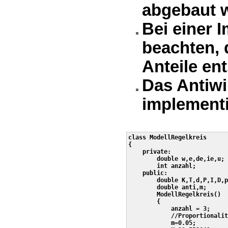
abgebaut w
Bei einer 
beachten, 
Anteile en
Das Antiw
implementi
class ModellRegelkreis

{

    private:

        double w,e,de,ie,u;

        int anzahl;

    public:

        double K,T,d,P,I,D,p
        double anti,m;

        ModellRegelkreis()

        {

            anzahl = 3;

            //Proportionalit
            m=0.05;
