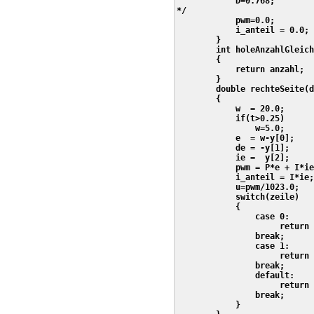
            D=0.768;

*/

            pwm=0.0;

            i_anteil = 0.0;

        }

        int holeAnzahlGleich
        {

            return anzahl;

        } 

        double rechteSeite(d
        {

            w  = 20.0;      
            if(t>0.25)

                w=5.0;

            e  = w-y[0];    
            de = -y[1];     
            ie =  y[2];     
            pwm = P*e + I*ie
            i_anteil = I*ie;

            u=pwm/1023.0;

            switch(zeile)

            {

                case 0:

                     return 
                break;

                case 1:

                     return 
                break;      
                default:

                     return 
                break;      
            }               
