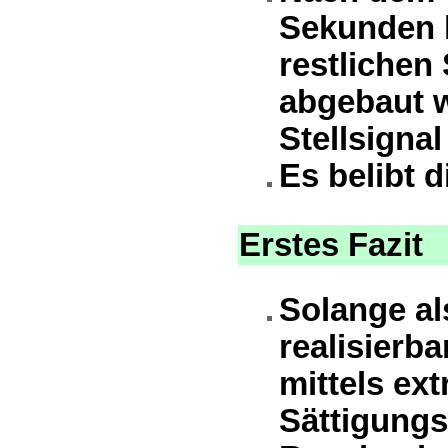
Sekunden k
restlichen
abgebaut w
Stellsignal
Es belibt d
Erstes Fazit
Solange al
realisierba
mittels ex
Sättigungs