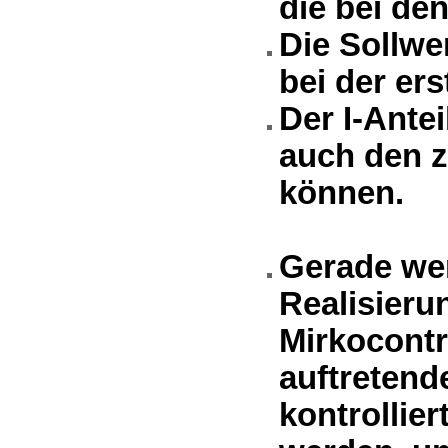
die bei de
Die Sollwer
bei der ers
Der I-Ante
auch den z
können.
Gerade wen
Realisieru
Mirkocontro
auftretend
kontrollie