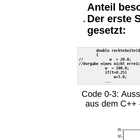
Anteil bes
Der erste 
gesetzt:
        double rechteSeite(d
        {

//            w  = 20.0;    
//Vorgabe eines nicht erreic
            w  = 100.0;

            if(t>0.25)

                w=5.0;

Code 0-3: Aussc
aus dem C++ -