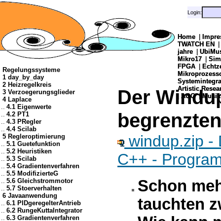
Login:
Login:
Home
Home
|
|
Impre
Impre
TWATCH EN
TWATCH EN
jahre
jahre
|
|
UbiMu
UbiMu
Mikro17
Mikro17
|
|
Sim
Sim
FPGA
FPGA
|
|
Echtz
Echtz
Regelungssysteme
Mikroprozes
Mikroprozes
1 day_by_day
Systemintegra
Systemintegra
2 Heizregelkreis
Artistic Resea
Artistic Resea
Der Windup
3 Verzoegerungsglieder
|
|
AOG
AOG
|
|
Musik
Musik
4 Laplace
..
4.1 Eigenwerte
begrenzten
..
4.2 PT1
..
4.3 PRegler
..
4.4 Scilab
windup.zip -
5 Regleroptimierung
..
5.1 Guetefunktion
..
5.2 Heuristiken
C++ - Progra
..
5.3 Scilab
..
5.4 Gradientenverfahren
..
5.5 ModifizierteG
..
5.6 Gleichstrommotor
Schon mehr
..
5.7 Stoerverhalten
6 Javaanwendung
tauchten z
..
6.1 PIDgeregelterAntrieb
..
6.2 RungeKuttaIntegrator
..
6.3 Gradientenverfahren