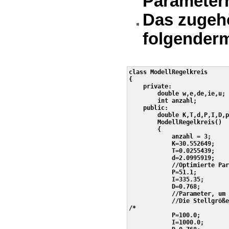
Parametern
Das zugeh
folgenderm
class ModellRegelkreis

{

    private:

        double w,e,de,ie,u;

        int anzahl;

    public:

        double K,T,d,P,I,D,p
        ModellRegelkreis()

        {

            anzahl = 3;

            K=30.552649;

            T=0.0255439;

            d=2.0995919;

            //Optimierte Par
            P=51.1;

            I=335.35;

            D=0.768;

            //Parameter, um 
            //Die Stellgröße
/*

            P=100.0;

            I=1000.0;
