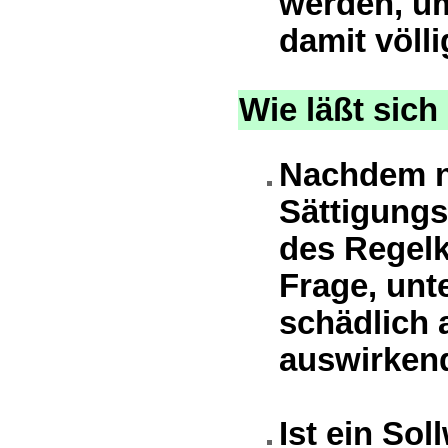
werden, um
damit völl
Wie läßt sich
Nachdem n
Sättigungs
des Regelkr
Frage, unt
schädlich 
auswirkend
Ist ein Sol