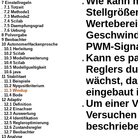
Wie kann m
7 Einstellregeln
..
7.1 Totzeit
Stellgröße
..
7.2 Methode1
..
7.3 Methode2
Werteberei
..
7.4 Scilab
..
7.5 Daempfungsgrad
..
7.6 Uebung
Geschwindi
8 Polvorgabe
9 Beobachter
PWM-Signa
10 AutonomerHackenprosche
..
10.1 Herleitung
..
10.2 Scilab
Kann es pa
..
10.3 Modellerweiterung
..
10.4 Scilab
Reglers du
..
10.5 Modellgueltigkeit
..
10.6 java
11 Stabilitaet
wächst, da
..
11.1 Beispiele
..
11.2 Nyqusitkriterium
eingebaut i
..
11.3 Windup
..
11.4 Bode
12 Adaptiv
Um einer V
..
12.1 Definition
..
12.2 Einachser
Versuchen 
..
12.3 Auswertung
..
12.4 Identifikation
..
12.5 Regleroptimierung
beschriebe
..
12.6 Zustandsregler
..
12.7 Beobachter
13 Analyse