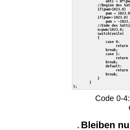
                anti = m*(pw
            //Beginn des Sät
            if(pwm>1023.0)

                pwm = 1023.0
            if(pwm<-1023.0)

                pwm = -1023.
            //Ende des Sätti
            u=pwm/1023.0;

            switch(zeile)

            {

                case 0:

                     return 
                break;

                case 1:

                     return 
                break;      
                default:

                     return 
                break;      
            }               

        }

Code 0-4:
Bleiben nu