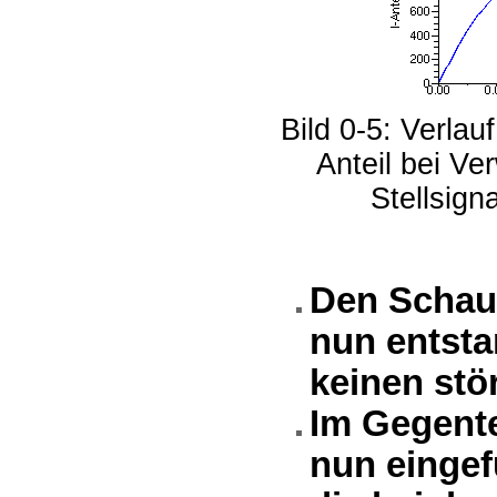
Bild 0-5: Verla
Anteil bei V
Stellsign
Den Schaub
nun entsta
keinen stö
Im Gegente
nun eingef