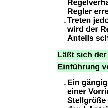
Regelverha
Regler err
Treten jed
wird der R
Anteils sc
Läßt sich de
Einführung v
Ein gängig
einer Vorr
Stellgröße