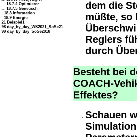
dem die St
....
18.7.4 Optimierer
....
18.7.5 Genetisch
..
18.8 Information
müßte, so 
..
18.9 Energie
21 Beispiel1
Überschwin
98 day_by_day_WS2021_SoSe21
99 day_by_day_SoSe2018
Reglers fü
durch Übe
Besteht bei 
COACH-Vehike
Effektes?
Schauen wi
Simulation