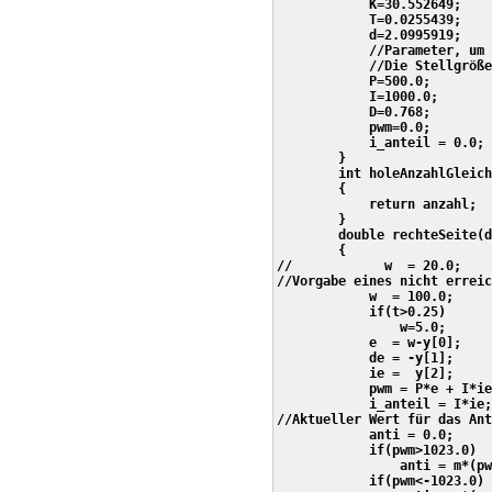
            K=30.552649;

            T=0.0255439;

            d=2.0995919;

            //Parameter, um 
            //Die Stellgröße
            P=500.0;

            I=1000.0;

            D=0.768;

            pwm=0.0;

            i_anteil = 0.0;

        }

        int holeAnzahlGleich
        {

            return anzahl;

        } 

        double rechteSeite(d
        {

//            w  = 20.0;    
//Vorgabe eines nicht erreic
            w  = 100.0;

            if(t>0.25)

                w=5.0;

            e  = w-y[0];    
            de = -y[1];     
            ie =  y[2];     
            pwm = P*e + I*ie
            i_anteil = I*ie;

//Aktueller Wert für das Ant
            anti = 0.0;

            if(pwm>1023.0)

                anti = m*(pw
            if(pwm<-1023.0)
