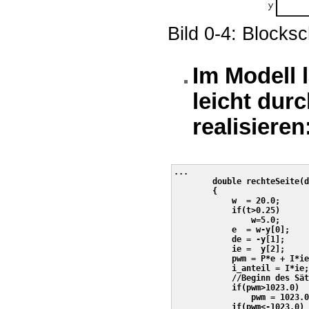
Bild 0-4: Blocksc
Im Modell 
leicht du
realisieren
...

        double rechteSeite(d
        {

            w  = 20.0;      
            if(t>0.25)

                w=5.0;

            e  = w-y[0];    
            de = -y[1];     
            ie =  y[2];     
            pwm = P*e + I*ie
            i_anteil = I*ie;

            //Beginn des Sät
            if(pwm>1023.0)

                pwm = 1023.0
            if(pwm<-1023.0)
