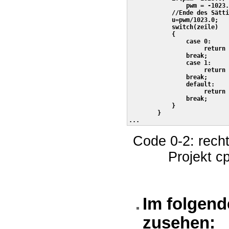
                pwm = -1023.
            //Ende des Sätti
            u=pwm/1023.0;

            switch(zeile)

            {

                case 0:

                     return 
                break;

                case 1:

                     return 
                break;      
                default:

                     return 
                break;      
            }               

        }

Code 0-2: recht
Projekt c
Im folgend
zusehen: