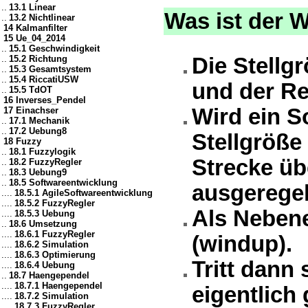
..
13.1 Linear
Was ist der 
..
13.2 Nichtlinear
14 Kalmanfilter
15 Ue_04_2014
..
15.1 Geschwindigkeit
..
15.2 Richtung
Die Stellg
..
15.3 Gesamtsystem
..
15.4 RiccatiUSW
und der Reg
..
15.5 TdOT
16 Inverses_Pendel
Wird ein S
17 Einachser
..
17.1 Mechanik
..
17.2 Uebung8
Stellgröße 
18 Fuzzy
..
18.1 Fuzzylogik
Strecke üb
..
18.2 FuzzyRegler
..
18.3 Uebung9
..
18.5 Softwareentwicklung
ausgeregel
....
18.5.1 AgileSoftwareentwicklung
....
18.5.2 FuzzyRegler
Als Nebene
....
18.5.3 Uebung
..
18.6 Umsetzung
....
18.6.1 FuzzyRegler
(windup).
....
18.6.2 Simulation
....
18.6.3 Optimierung
Tritt dann 
....
18.6.4 Uebung
..
18.7 Haengependel
....
18.7.1 Haengependel
eigentlich
....
18.7.2 Simulation
....
18.7.3 FuzzyRegler